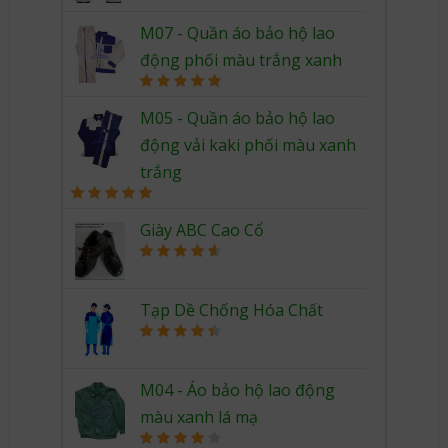
out of 5
M07 - Quần áo bảo hộ lao
động phối màu trắng xanh
Rated
5.00
out of 5
M05 - Quần áo bảo hộ lao
động vải kaki phối màu xanh
trắng
Rated
5.00
out of 5
Giày ABC Cao Cổ
Rated
4.67
out of 5
Tạp Dề Chống Hóa Chất
Rated
4.50
out of 5
M04 - Áo bảo hộ lao động
màu xanh lá mạ