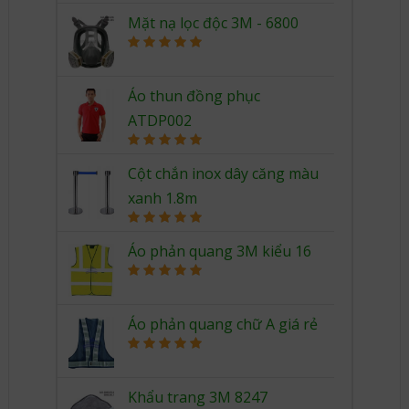
out of 5
Mặt nạ lọc độc 3M - 6800
Rated
5.00
out of 5
Áo thun đồng phục
ATDP002
Rated
5.00
out of 5
Cột chắn inox dây căng màu
xanh 1.8m
Rated
5.00
out of 5
Áo phản quang 3M kiểu 16
Rated
5.00
out of 5
Áo phản quang chữ A giá rẻ
Rated
5.00
out of 5
Khẩu trang 3M 8247