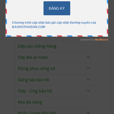
Áo Khoác Đồng Phục
Áo thun đồng phục
Bảo vệ đầu
Cưa Cầm Tay Hàn Quốc
Dây cảo chằng hàng
Dây đai an toàn
Đồng phục công sở
Găng tay bảo hộ
Giày - Ủng bảo hộ
Kéo đa năng
Khẩu Trang Bảo Hộ