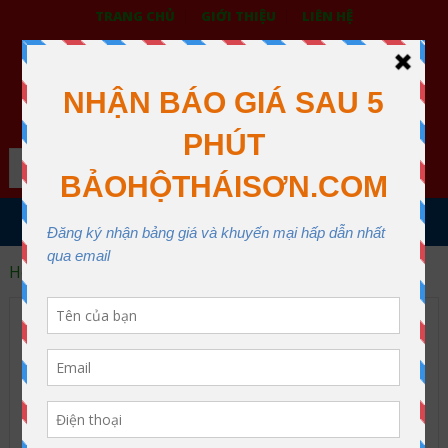
TRANG CHỦ
GIỚI THIỆU
LIÊN HỆ
BẢO HỘ LAO ĐỘNG THÁI SƠN
XƯỞNG MAY THÁI SƠN QUẬN 12
Search
MENU
Home
Categories
custom style
DANH MỤC SẢN PHẨM
An toàn ngành điện