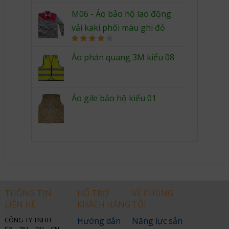
Rated
4.00
out
M06 - Áo bảo hộ lao động
of 5
vải kaki phối màu ghi đỏ
Rated
4.00
out
Áo phản quang 3M kiểu 08
of 5
Áo gile bảo hộ kiểu 01
THÔNG TIN
HỖ TRỢ
VỀ CHÚNG
LIÊN HỆ
KHÁCH HÀNG
TÔI
CÔNG TY TNHH
Hướng dẫn
Năng lực sản
SX – TM – DV – CN