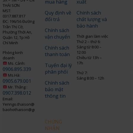
mua hàng
xuất
THÁI SƠN
MST:
Quy định về
Chính sách
0317.887.817
đổi trả
chất lượng và
ĐC: 196/56 Đường
bảo hành
Trần Thị Cờ,
Chính sách
Phường Thới An,
vận chuyển
Thời gian làm việc
Quận 12, Tp Hồ
Thứ 2 – thứ 6:
Chí Minh
Sáng từ 8:00 –
Chính sách
12:00
Phòng kinh
thanh toán
Chiều từ 13h –
doanh
17h
Ms. Cảnh:
Tuyển đại lý
0906.895.339
phân phối
Thứ 7:
Ms.Hà:
Sáng 8:00 – 12h
0905.679.001
Chính sách
Mr. Thắng :
bảo mật
0907.398.012
thông tin
Email:
Yenngo.thaison@gmail.com
baohothaison@gmail.com
CHỨNG
NHẬN