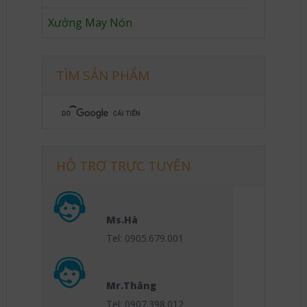
Xưởng May Nón
TÌM SẢN PHẨM
HỖ TRỢ TRỰC TUYẾN
Ms.Hà
Tel: 0905.679.001
Mr.Thắng
Tel: 0907.398.012