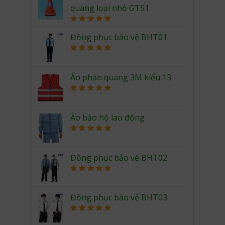
quang loại nhỏ GT51
Rated
5.00
out of 5
Đồng phục bảo vệ BHT01
Rated
5.00
out of 5
Áo phản quang 3M kiểu 13
Rated
5.00
out of 5
Áo bảo hộ lao động
Rated
5.00
out of 5
Đồng phục bảo vệ BHT02
Rated
5.00
out of 5
Đồng phục bảo vệ BHT03
Rated
5.00