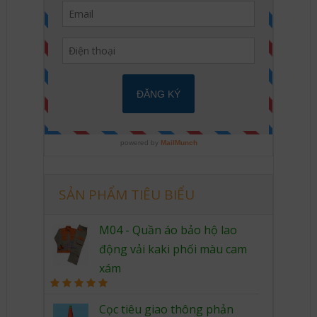
SẢN PHẨM TIÊU BIỂU
M04 - Quần áo bảo hộ lao
động vải kaki phối màu cam
xám
Rated
5.00
out of 5
Cọc tiêu giao thông phản