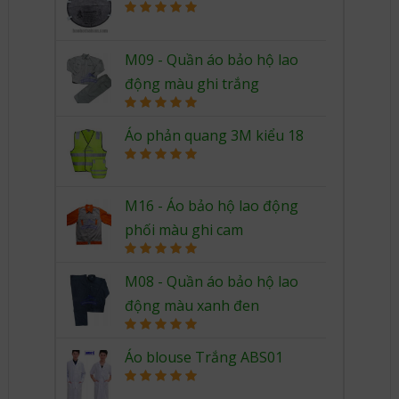
Rated
5.00
out of 5
M09 - Quần áo bảo hộ lao
động màu ghi trắng
Rated
5.00
out of 5
Áo phản quang 3M kiểu 18
Rated
5.00
out of 5
M16 - Áo bảo hộ lao động
phối màu ghi cam
Rated
5.00
out of 5
M08 - Quần áo bảo hộ lao
động màu xanh đen
Rated
5.00
out of 5
Áo blouse Trắng ABS01
Rated
5.00