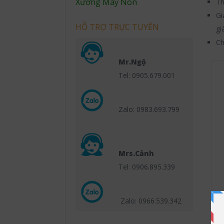
Xưởng May Nón
Th
Gi
HỖ TRỢ TRỰC TUYẾN
gi
Ch
Mr.Ngộ
Tel: 0905.679.001
Zalo: 0983.693.799
Mrs.Cảnh
Tel: 0906.895.339
Zalo: 0966.539
.342