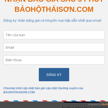
Áo thun đồng phục ATDP031