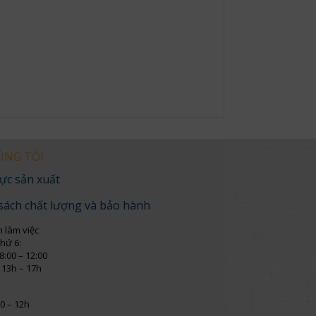
ÚNG TÔI
ực sản xuất
sách chất lượng và bảo hành
n làm việc
thứ 6:
8:00 – 12:00
 13h – 17h
0 – 12h