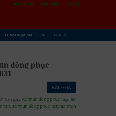
TRANG CHỦ
GIỚI THIỆU
LIÊN HỆ
HOTHAISON@GMAIL.COM
LIÊN HỆ
un đồng phục
031
BÁO GIÁ
Áo thun đồng phục
áo
31
Category:
Tags:
 nhân
áo thun đồng phục
may áo thun
,
,
c