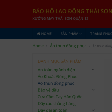
BẢO HỘ LAO ĐỘNG THÁI SƠ
XƯỞNG MAY THÁI SƠN QUẬN 12
HOME
SẢN PHẨM
TRANG PHỤC
Home
Áo thun đồng phục
Áo thun đồn
DANH MỤC SẢN PHẨM
An toàn ngành điện
Áo Khoác Đồng Phục
Áo thun đồng phục
Bảo vệ đầu
Cưa Cầm Tay Hàn Quốc
Dây cảo chằng hàng
Dây đai an toàn