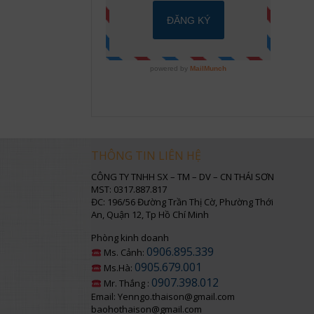
THÔNG TIN LIÊN HỆ
CÔNG TY TNHH SX – TM – DV – CN THÁI SƠN
MST: 0317.887.817
ĐC: 196/56 Đường Trần Thị Cờ, Phường Thới
An, Quận 12, Tp Hồ Chí Minh
Phòng kinh doanh
0906.895.339
Ms. Cảnh:
0905.679.001
Ms.Hà:
0907.398.012
Mr. Thắng :
Email: Yenngo.thaison@gmail.com
baohothaison@gmail.com