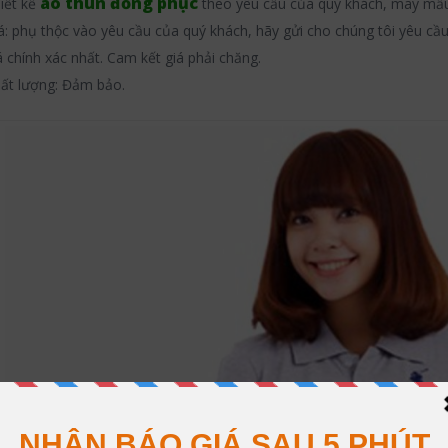
áo thun đồng phục
iết kế
theo yêu cầu của quý khách, may mẫu
á: phụ thộc vào yêu cầu của quý khách, hãy gửi cho chúng tôi yêu cầu
á chính xác nhất. Cam kết giá phải chăng.
ất lượng: Đảm bảo.