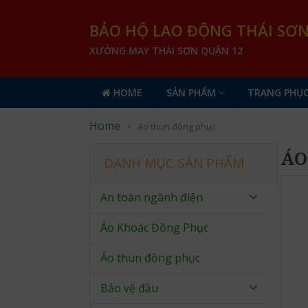
BẢO HỘ LAO ĐỘNG THÁI SƠ
XƯỞNG MAY THÁI SƠN QUẬN 12
HOME
SẢN PHẨM
TRANG PHỤC
Home
áo thun đồng phục
ÁO
DANH MỤC SẢN PHẨM
An toàn ngành điện
Áo Khoác Đồng Phục
Áo thun đồng phục
Bảo vệ đầu