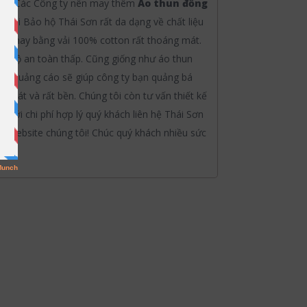
 đủ. Các Công ty nên may thêm
Áo thun đồng
 tại Bảo hộ Thái Sơn rất da dạng về chất liệu
ược may bằng vải 100% cotton rất thoáng mát.
ần độ an toàn thấp. Cũng giống như áo thun
un quảng cáo sẽ giúp công ty bạn quảng bá
mát và rất bền. Chúng tôi còn tư vấn thiết kế
ục
với chi phí hợp lý quý khách liên hệ Thái Sơn
m website chúng tôi! Chúc quý khách nhiều sức