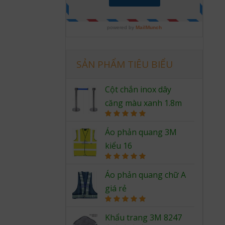
SẢN PHẨM TIÊU BIỂU
Cột chắn inox dây
căng màu xanh 1.8m
Rated
5.00
out of 5
Áo phản quang 3M
kiểu 16
Rated
5.00
out of 5
Áo phản quang chữ A
giá rẻ
Rated
5.00
out of 5
Khẩu trang 3M 8247