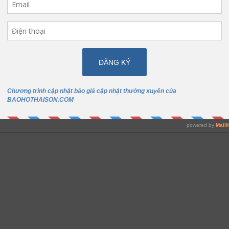
doanh nghiệp. May quần áo bảo hộ lao động cho công nhân là chưa
c đẹp
dành riêng cho thời tiết nóng bức. Áo thun đồng phục được may
 màu sắc, kiểu dáng và kích cỡ. Vì là dùng cho mùa hè nên áo thun đ
hun phù hợp khi sử dụng trong văn phòng hoặc những nơi làm việc c
áo thun quảng cáo
 phục thì
cũng có kiểu dáng tương tự, áo th
ng hiệu trên chính chiếc áo của mình. Sản phẩm đảm bảo đẹp, thoáng 
áo thun đồng ph
n thêu logo công ty cho quý khách. Để đặt may
 Rất vui được hợp tác với quý khách và cảm ơn quý khách đã ghé thă
 và thành công!