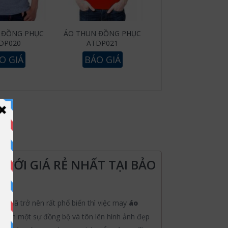
 ĐỒNG PHỤC
ÁO THUN ĐỒNG PHỤC
DP020
ATDP021
O GIÁ
BÁO GIÁ
ỚI GIÁ RẺ NHẤT TẠI BẢO
n đã trở nên rất phổ biến thì việc may
áo
ạo lên một sự đồng bộ và tôn lên hình ảnh đẹp