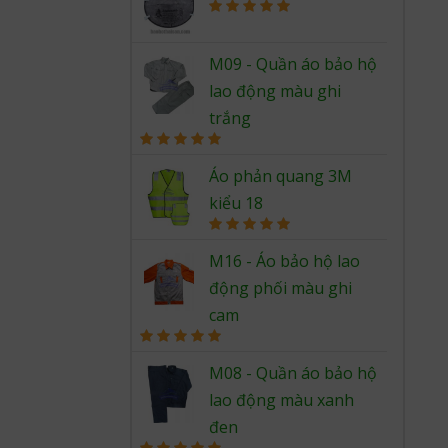
Rated
5.00
out of 5
M09 - Quần áo bảo hộ
lao động màu ghi
trắng
Rated
5.00
out of 5
Áo phản quang 3M
kiểu 18
Rated
5.00
out of 5
M16 - Áo bảo hộ lao
động phối màu ghi
cam
Rated
5.00
out of 5
M08 - Quần áo bảo hộ
lao động màu xanh
đen