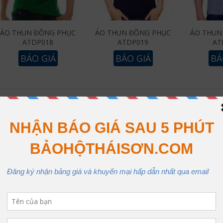
ÁO THUN ĐỒNG PHỤC
ÁO THUN ĐỒNG PHỤC
ÁO THUN
ATDP018
ATDP019
AT
BÁO GIÁ
BÁO GIÁ
BÁ
2
3
Y ÁO THUN ĐỒNG PHỤC CHẤT LƯỢNG V
 THÁI SƠN
 nay bên cạnh việc may đồng phục áo lớp, đồng phục học sinh sinh viê
n đồng phục đẹp
cho cán bộ công nhân viên là rất cần thiết vì nó t