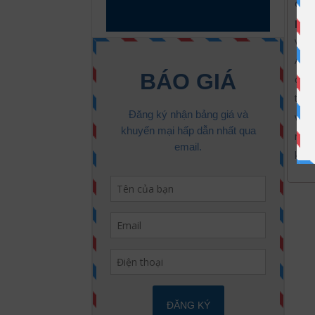
cho 
phụ
vải,
Áo t
đồng
thươ
và i
nhé.
khỏe