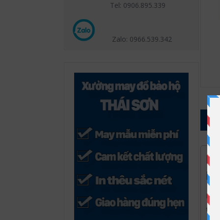
Tel: 0906.895.339
Zalo: 0966.539
.342
1
MA
HỘ
Hiện
thu