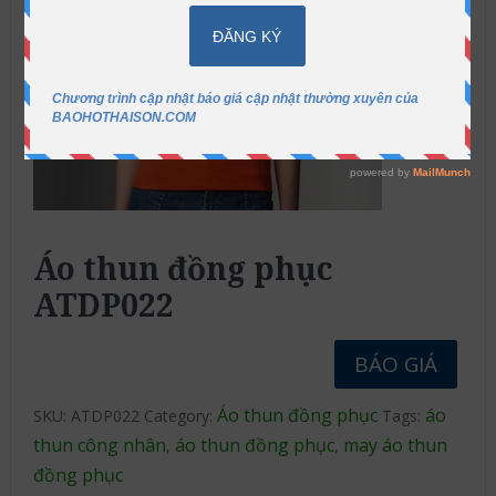
Áo thun đồng phục
ATDP022
BÁO GIÁ
Áo thun đồng phục
áo
SKU:
ATDP022
Category:
Tags:
thun công nhân
áo thun đồng phục
may áo thun
,
,
đồng phục