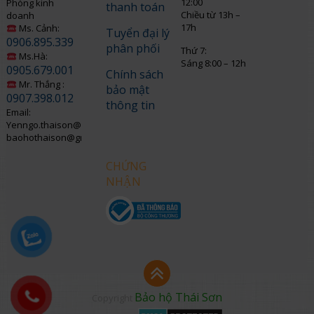
12:00
Phòng kinh
thanh toán
Chiều từ 13h –
doanh
17h
Ms. Cảnh:
Tuyển đại lý
0906.895.339
phân phối
Thứ 7:
Ms.Hà:
Sáng 8:00 – 12h
0905.679.001
Chính sách
Mr. Thắng :
bảo mật
0907.398.012
thông tin
Email:
Yenngo.thaison@gmail.com
baohothaison@gmail.com
CHỨNG
NHẬN
Bảo hộ Thái Sơn
Copyright