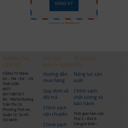
THÔNG TIN
HỖ TRỢ
VỀ CHÚNG
LIÊN HỆ
KHÁCH HÀNG
TÔI
CÔNG TY TNHH
Hướng dẫn
Năng lực sản
SX – TM – DV – CN
mua hàng
xuất
THÁI SƠN
MST:
Quy định về
Chính sách
0317.887.817
đổi trả
chất lượng và
ĐC: 196/56 Đường
bảo hành
Trần Thị Cờ,
Chính sách
Phường Thới An,
vận chuyển
Thời gian làm việc
Quận 12, Tp Hồ
Thứ 2 – thứ 6:
Chí Minh
Sáng từ 8:00 –
Chính sách