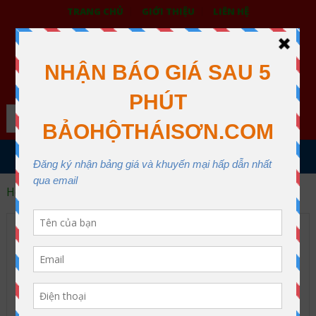
TRANG CHỦ
GIỚI THIỆU
LIÊN HỆ
BẢO HỘ LAO ĐỘNG THÁI SƠN
XƯỞNG MAY THÁI SƠN QUẬN 12
Search
MENU
Home
Áo thun đồng phục
Áo thun đồng phục ATDP022