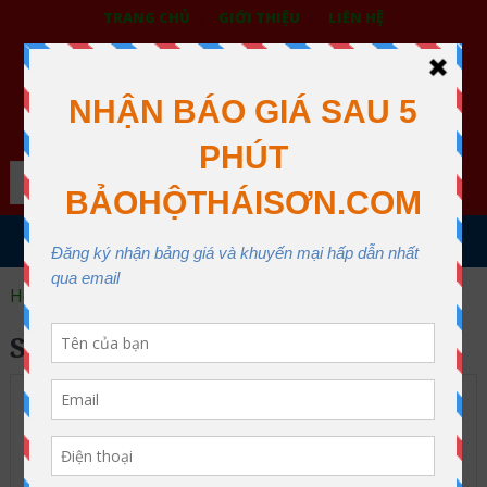
TRANG CHỦ
GIỚI THIỆU
LIÊN HỆ
BẢO HỘ LAO ĐỘNG THÁI SƠN
XƯỞNG MAY THÁI SƠN QUẬN 12
Search
MENU
Home
safetyman
SAFETYMAN