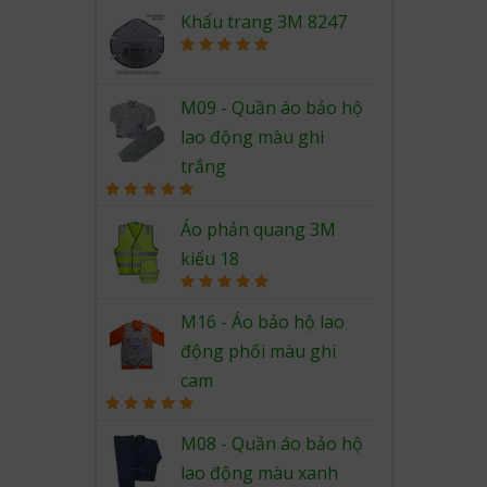
Rated
5.00
out of 5
Khẩu trang 3M 8247
Rated
5.00
out of 5
M09 - Quần áo bảo hộ
lao động màu ghi
trắng
Rated
5.00
out of 5
Áo phản quang 3M
kiểu 18
Rated
5.00
out of 5
M16 - Áo bảo hộ lao
động phối màu ghi
cam
Rated
5.00
out of 5
M08 - Quần áo bảo hộ
lao động màu xanh