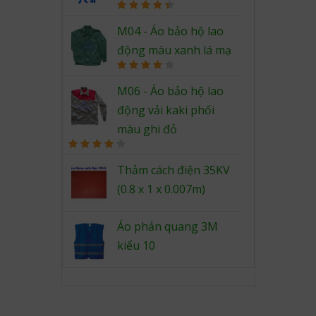
Rated
4.50
out of 5
M04 - Áo bảo hộ lao
động màu xanh lá mạ
Rated
4.00
out
M06 - Áo bảo hộ lao
of 5
động vải kaki phối
màu ghi đỏ
Rated
4.00
out
Thảm cách điện 35KV
of 5
(0.8 x 1 x 0.007m)
Áo phản quang 3M
kiểu 10