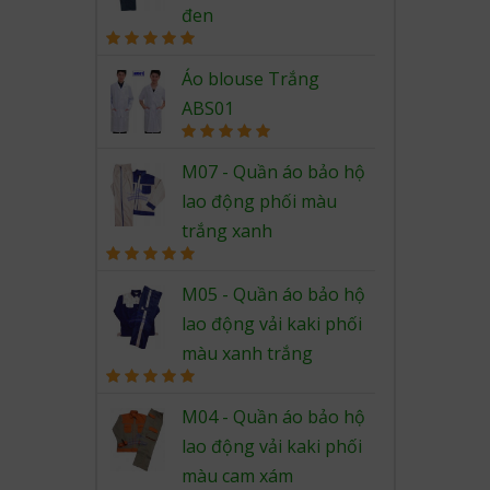
đen
Rated
5.00
out of 5
Áo blouse Trắng
ABS01
Rated
5.00
out of 5
M07 - Quần áo bảo hộ
lao động phối màu
trắng xanh
Rated
5.00
out of 5
M05 - Quần áo bảo hộ
lao động vải kaki phối
màu xanh trắng
Rated
5.00
out of 5
M04 - Quần áo bảo hộ
lao động vải kaki phối
màu cam xám