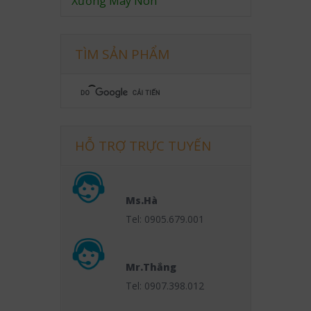
Xưởng May Nón
TÌM SẢN PHẨM
HỖ TRỢ TRỰC TUYẾN
Ms.Hà
Tel: 0905.679.001
Mr.Thắng
Tel: 0907.398.012