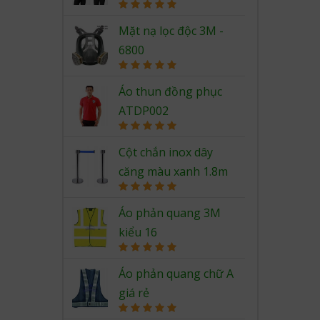
Rated
5.00
out of 5
Mặt nạ lọc độc 3M -
6800
Rated
5.00
out of 5
Áo thun đồng phục
ATDP002
Rated
5.00
out of 5
Cột chắn inox dây
căng màu xanh 1.8m
Rated
5.00
out of 5
Áo phản quang 3M
kiểu 16
Rated
5.00
out of 5
Áo phản quang chữ A
giá rẻ