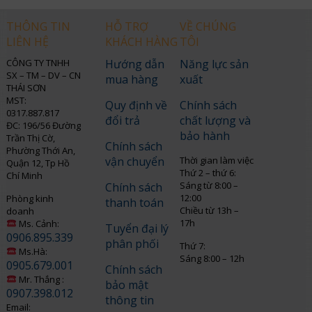
THÔNG TIN
HỖ TRỢ
VỀ CHÚNG
LIÊN HỆ
KHÁCH HÀNG
TÔI
CÔNG TY TNHH
Hướng dẫn
Năng lực sản
SX – TM – DV – CN
mua hàng
xuất
THÁI SƠN
MST:
Quy định về
Chính sách
0317.887.817
đổi trả
chất lượng và
ĐC: 196/56 Đường
bảo hành
Trần Thị Cờ,
Chính sách
Phường Thới An,
vận chuyển
Thời gian làm việc
Quận 12, Tp Hồ
Thứ 2 – thứ 6:
Chí Minh
Sáng từ 8:00 –
Chính sách
12:00
Phòng kinh
thanh toán
Chiều từ 13h –
doanh
17h
Ms. Cảnh:
Tuyển đại lý
0906.895.339
phân phối
Thứ 7:
Ms.Hà:
Sáng 8:00 – 12h
0905.679.001
Chính sách
Mr. Thắng :
bảo mật
0907.398.012
thông tin
Email: