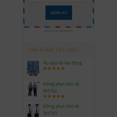
SẢN PHẨM TIÊU BIỂU
Áo bảo hộ lao động
Rated
5.00
out of 5
Đồng phục bảo vệ
BHT02
Rated
5.00
out of 5
Đồng phục bảo vệ
BHT03