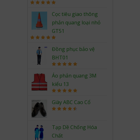
Rated
5.00
out of 5
Cọc tiêu giao thông
phản quang loại nhỏ
GT51
Rated
5.00
out of 5
Đồng phục bảo vệ
BHT01
Rated
5.00
out of 5
Áo phản quang 3M
kiểu 13
Rated
5.00
out of 5
Giày ABC Cao Cổ
Rated
4.67
out of 5
Tạp Dề Chống Hóa
Chất