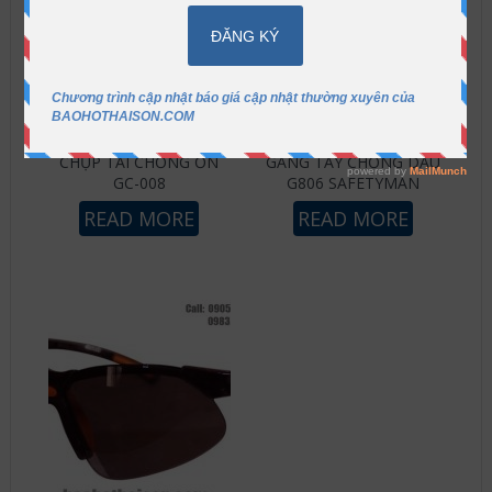
CHỤP TAI CHỐNG ỒN
GĂNG TAY CHỐNG DẦU
GC-008
G806 SAFETYMAN
READ MORE
READ MORE