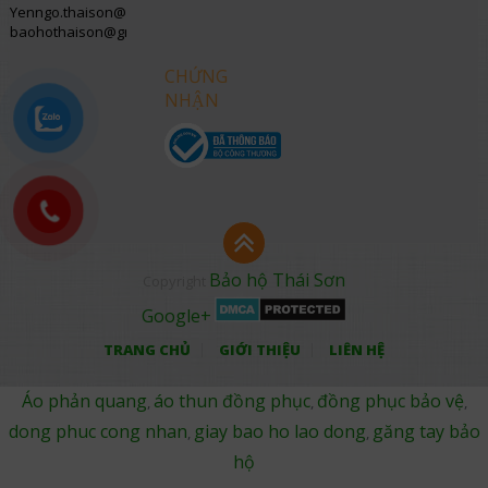
Yenngo.thaison@gmail.com
baohothaison@gmail.com
CHỨNG
NHẬN
Bảo hộ Thái Sơn
Copyright
Google+
TRANG CHỦ
GIỚI THIỆU
LIÊN HỆ
Áo phản quang
áo thun đồng phục
đồng phục bảo vệ
,
,
,
dong phuc cong nhan
giay bao ho lao dong
găng tay bảo
,
,
hộ