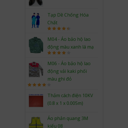
Rated
4.67
out of 5
Tạp Dề Chống Hóa
Chất
Rated
4.50
out of 5
M04 - Áo bảo hộ lao
động màu xanh lá mạ
Rated
4.00
out
M06 - Áo bảo hộ lao
of 5
động vải kaki phối
màu ghi đỏ
Rated
4.00
out
Thảm cách điện 10KV
of 5
(0.8 x 1 x 0.005m)
Áo phản quang 3M
kiểu 08