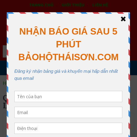
TRANG CHỦ
GIỚI THIỆU
LIÊN HỆ
BẢO HỘ LAO ĐỘNG THÁI SƠN
XƯỞNG MAY THÁI SƠN QUẬN 12
Search
MENU
Home
quần áo dùng trong kho lạnh
QUẦN ÁO DÙNG TRONG KHO
LẠNH