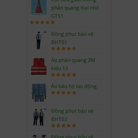
phản quang loại nhỏ
GT51
Rated
5.00
out of 5
Đồng phục bảo vệ
BHT01
Rated
5.00
out of 5
Áo phản quang 3M
kiểu 13
Rated
5.00
out of 5
Áo bảo hộ lao động
Rated
5.00
out of 5
Đồng phục bảo vệ
BHT02
Rated
5.00
out of 5
Đồng phục bảo vệ