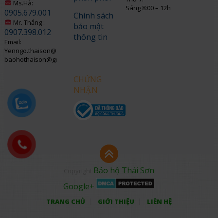
Ms.Hà:
Sáng 8:00 – 12h
0905.679.001
Chính sách
Mr. Thắng :
bảo mật
0907.398.012
thông tin
Email:
Yenngo.thaison@gmail.com
baohothaison@gmail.com
CHỨNG
NHẬN
Bảo hộ Thái Sơn
Copyright
Google+
TRANG CHỦ
GIỚI THIỆU
LIÊN HỆ