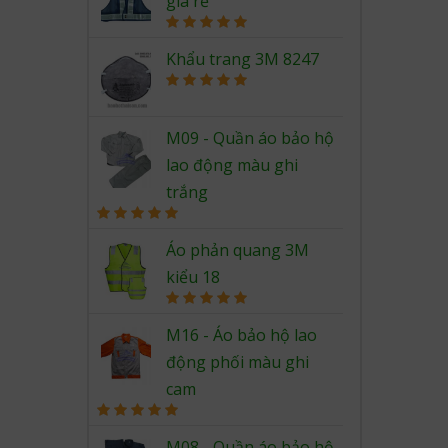
giá rẻ
Rated
5.00
out of 5
Khẩu trang 3M 8247
Rated
5.00
out of 5
M09 - Quần áo bảo hộ
lao động màu ghi
trắng
Rated
5.00
out of 5
Áo phản quang 3M
kiểu 18
Rated
5.00
out of 5
M16 - Áo bảo hộ lao
động phối màu ghi
cam
Rated
5.00
out of 5
M08 - Quần áo bảo hộ