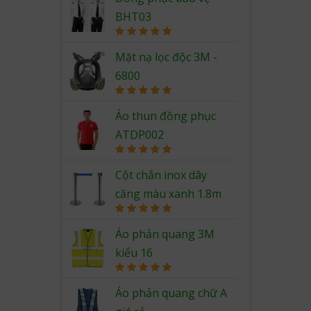
BHT03
Rated
5.00
out of 5
Mặt nạ lọc độc 3M -
6800
Rated
5.00
out of 5
Áo thun đồng phục
ATDP002
Rated
5.00
out of 5
Cột chắn inox dây
căng màu xanh 1.8m
Rated
5.00
out of 5
Áo phản quang 3M
kiểu 16
Rated
5.00
out of 5
Áo phản quang chữ A