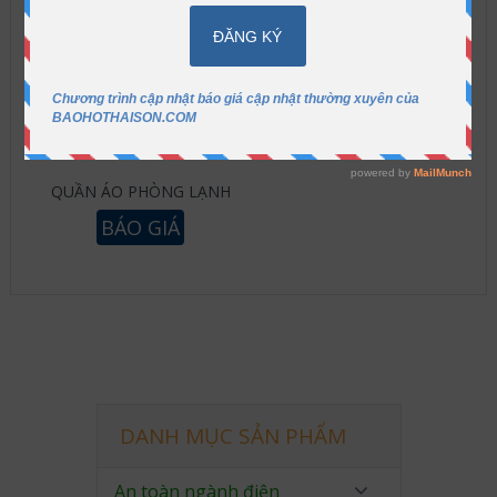
QUẦN ÁO PHÒNG LẠNH
BÁO GIÁ
DANH MỤC SẢN PHẨM
An toàn ngành điện