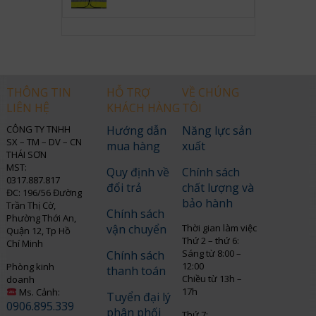
THÔNG TIN
HỖ TRỢ
VỀ CHÚNG
LIÊN HỆ
KHÁCH HÀNG
TÔI
CÔNG TY TNHH
Hướng dẫn
Năng lực sản
SX – TM – DV – CN
mua hàng
xuất
THÁI SƠN
MST:
Quy định về
Chính sách
0317.887.817
đổi trả
chất lượng và
ĐC: 196/56 Đường
bảo hành
Trần Thị Cờ,
Chính sách
Phường Thới An,
vận chuyển
Thời gian làm việc
Quận 12, Tp Hồ
Thứ 2 – thứ 6:
Chí Minh
Sáng từ 8:00 –
Chính sách
12:00
Phòng kinh
thanh toán
Chiều từ 13h –
doanh
17h
Ms. Cảnh:
Tuyển đại lý
0906.895.339
phân phối
Thứ 7: