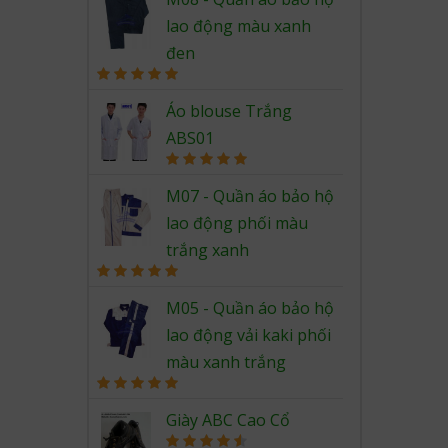
lao động màu xanh
đen
Rated
5.00
out of 5
Áo blouse Trắng
ABS01
Rated
5.00
out of 5
M07 - Quần áo bảo hộ
lao động phối màu
trắng xanh
Rated
5.00
out of 5
M05 - Quần áo bảo hộ
lao động vải kaki phối
màu xanh trắng
Rated
5.00
out of 5
Giày ABC Cao Cổ