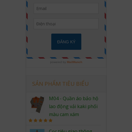
SẢN PHẨM TIÊU BIỂU
M04 - Quần áo bảo hộ
lao động vải kaki phối
màu cam xám
Rated
5.00
out of 5
Cọc tiêu giao thông