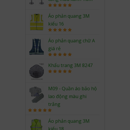
Rated
5.00
out of 5
Áo phản quang 3M
kiểu 16
Rated
5.00
out of 5
Áo phản quang chữ A
giá rẻ
Rated
5.00
out of 5
Khẩu trang 3M 8247
Rated
5.00
out of 5
M09 - Quần áo bảo hộ
lao động màu ghi
trắng
Rated
5.00
out of 5
Áo phản quang 3M
kiểu 18