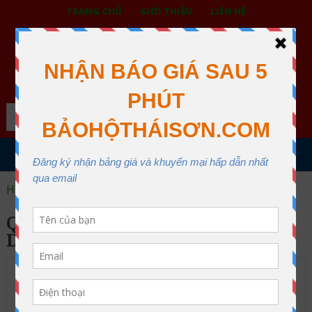
TRANG CHỦ
GIỚI THIỆU
LIÊN HỆ
BẢO HỘ LAO ĐỘNG THÁI SƠN
XƯỞNG MAY THÁI SƠN QUẬN 12
Search
MENU
Home
quần áo công nhân xây dựng
Page 2
QUẦN ÁO CÔNG NHÂN XÂY
DỰNG