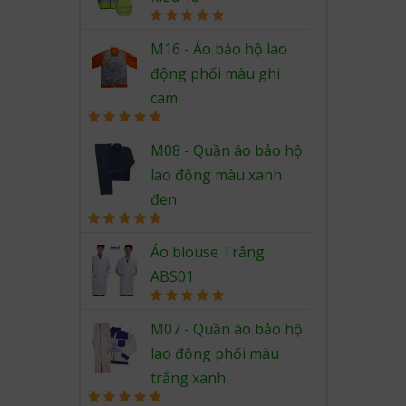
Rated
5.00
out of 5
M16 - Áo bảo hộ lao
động phối màu ghi
cam
Rated
5.00
out of 5
M08 - Quần áo bảo hộ
lao động màu xanh
đen
Rated
5.00
out of 5
Áo blouse Trắng
ABS01
Rated
5.00
out of 5
M07 - Quần áo bảo hộ
lao động phối màu
trắng xanh