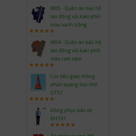
Rated
5.00
out of 5
M05 - Quần áo bảo hộ
lao động vải kaki phối
màu xanh trắng
Rated
5.00
out of 5
M04 - Quần áo bảo hộ
lao động vải kaki phối
màu cam xám
Rated
5.00
out of 5
Cọc tiêu giao thông
phản quang loại nhỏ
GT51
Rated
5.00
out of 5
Đồng phục bảo vệ
BHT01
Rated
5.00
out of 5
Áo phản quang 3M