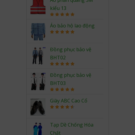
kiểu 13
Rated
5.00
out of 5
Áo bảo hộ lao động
Rated
5.00
out of 5
Đồng phục bảo vệ
BHT02
Rated
5.00
out of 5
Đồng phục bảo vệ
BHT03
Rated
5.00
out of 5
Giày ABC Cao Cổ
Rated
4.67
out of 5
Tạp Dề Chống Hóa
Chất