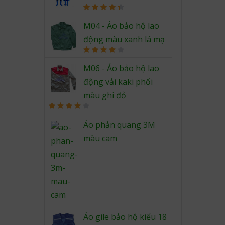
Rated
4.50
out of 5
M04 - Áo bảo hộ lao
động màu xanh lá mạ
Rated
4.00
out
M06 - Áo bảo hộ lao
of 5
động vải kaki phối
màu ghi đỏ
Rated
4.00
out
Áo phản quang 3M
of 5
màu cam
Áo gile bảo hộ kiểu 18