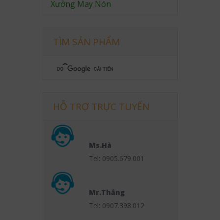
Xưởng May Nón
TÌM SẢN PHẨM
HỖ TRỢ TRỰC TUYẾN
Ms.Hà
Tel: 0905.679.001
Mr.Thắng
Tel: 0907.398.012