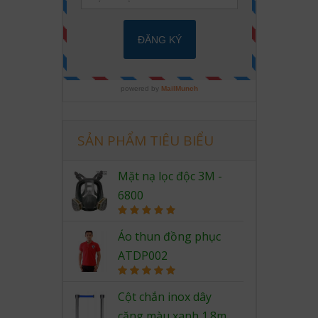
SẢN PHẨM TIÊU BIỂU
Mặt nạ lọc độc 3M -
6800
Rated
5.00
out of 5
Áo thun đồng phục
ATDP002
Rated
5.00
out of 5
Cột chắn inox dây
căng màu xanh 1.8m