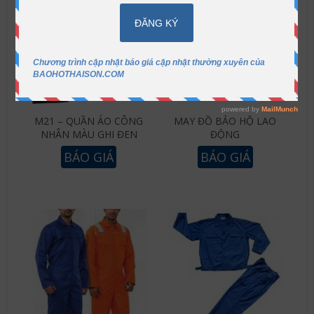
M21 – QUẦN ÁO CÔNG
MAY ĐỒ BẢO HỘ LAO
NHÂN MÀU GHI ĐEN
ĐỘNG
BÁO GIÁ
BÁO GIÁ