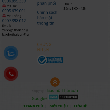
0906.895.339
phân phối
Thứ 7:
Ms.Hà:
Sáng 8:00 – 12h
0905.679.001
Chính sách
Mr. Thắng :
bảo mật
0907.398.012
thông tin
Email:
Yenngo.thaison@gmail.com
baohothaison@gmail.com
CHỨNG
NHẬN
Bảo hộ Thái Sơn
Copyright
Google+
TRANG CHỦ
GIỚI THIỆU
LIÊN HỆ