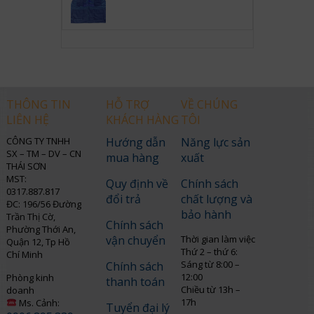
THÔNG TIN
HỖ TRỢ
VỀ CHÚNG
LIÊN HỆ
KHÁCH HÀNG
TÔI
CÔNG TY TNHH
Hướng dẫn
Năng lực sản
SX – TM – DV – CN
mua hàng
xuất
THÁI SƠN
MST:
Quy định về
Chính sách
0317.887.817
đổi trả
chất lượng và
ĐC: 196/56 Đường
bảo hành
Trần Thị Cờ,
Chính sách
Phường Thới An,
vận chuyển
Thời gian làm việc
Quận 12, Tp Hồ
Thứ 2 – thứ 6:
Chí Minh
Sáng từ 8:00 –
Chính sách
12:00
Phòng kinh
thanh toán
Chiều từ 13h –
doanh
17h
Ms. Cảnh:
Tuyển đại lý