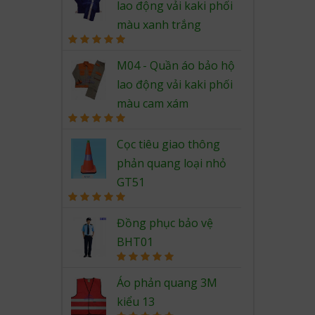
lao động vải kaki phối
màu xanh trắng
Rated
5.00
out of 5
M04 - Quần áo bảo hộ
lao động vải kaki phối
màu cam xám
Rated
5.00
out of 5
Cọc tiêu giao thông
phản quang loại nhỏ
GT51
Rated
5.00
out of 5
Đồng phục bảo vệ
BHT01
Rated
5.00
out of 5
Áo phản quang 3M
kiểu 13