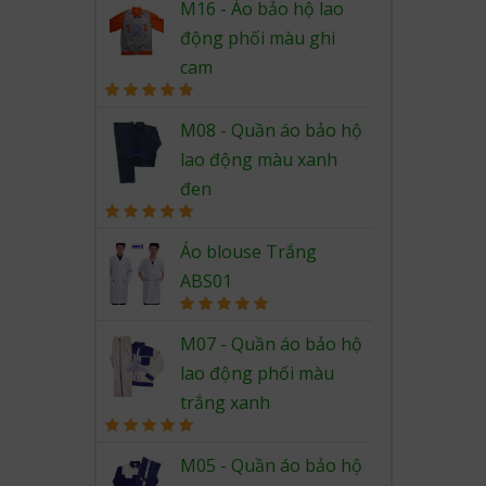
out of 5
M16 - Áo bảo hộ lao
động phối màu ghi
cam
Rated
5.00
out of 5
M08 - Quần áo bảo hộ
lao động màu xanh
đen
Rated
5.00
out of 5
Áo blouse Trắng
ABS01
Rated
5.00
out of 5
M07 - Quần áo bảo hộ
lao động phối màu
trắng xanh
Rated
5.00
out of 5
M05 - Quần áo bảo hộ