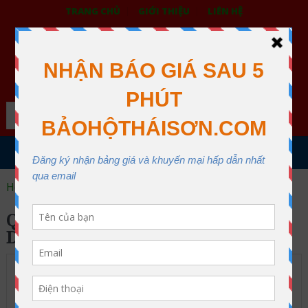
TRANG CHỦ
GIỚI THIỆU
LIÊN HỆ
BẢO HỘ LAO ĐỘNG THÁI SƠN
XƯỞNG MAY THÁI SƠN QUẬN 12
Search
MENU
Home
Quần áo chống hóa chất DUPONT TYVEK
QUẦN ÁO CHỐNG HÓA CHẤT
DUPONT TYVEK