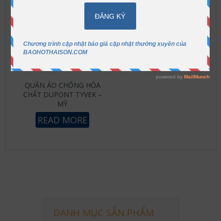
QUẦN ÁO CHỐNG HÓA
CHẤT DUPONT TYVEK –
MỸ
READ MORE
DANH MỤC SẢN PHẨM