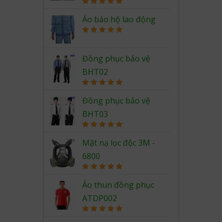
Rated
5.00
out of 5
Áo bảo hộ lao động
Rated
5.00
out of 5
Đồng phục bảo vệ
BHT02
Rated
5.00
out of 5
Đồng phục bảo vệ
BHT03
Rated
5.00
out of 5
Mặt nạ lọc độc 3M -
6800
Rated
5.00
out of 5
Áo thun đồng phục
ATDP002
Rated
5.00