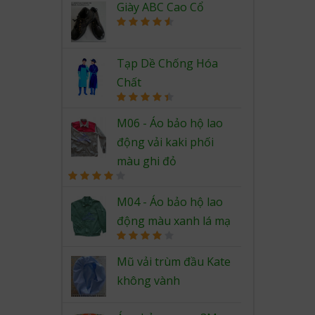
out of 5
Giày ABC Cao Cổ
Rated
4.67
out of 5
Tạp Dề Chống Hóa
Chất
Rated
4.50
out of 5
M06 - Áo bảo hộ lao
động vải kaki phối
màu ghi đỏ
Rated
4.00
out
M04 - Áo bảo hộ lao
of 5
động màu xanh lá mạ
Rated
4.00
out
Mũ vải trùm đầu Kate
of 5
không vành