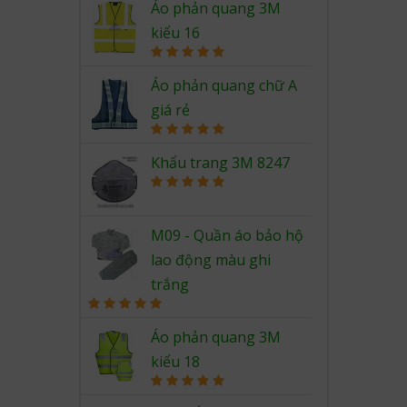
out of 5
Áo phản quang 3M
kiểu 16
Rated
5.00
out of 5
Áo phản quang chữ A
giá rẻ
Rated
5.00
out of 5
Khẩu trang 3M 8247
Rated
5.00
out of 5
M09 - Quần áo bảo hộ
lao động màu ghi
trắng
Rated
5.00
out of 5
Áo phản quang 3M
kiểu 18
Rated
5.00