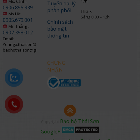
17h
Ms. Cảnh:
Tuyển đại lý
0906.895.339
phân phối
Thứ 7:
Ms.Hà:
Sáng 8:00 – 12h
0905.679.001
Chính sách
Mr. Thắng :
bảo mật
0907.398.012
thông tin
Email:
Yenngo.thaison@gmail.com
baohothaison@gmail.com
CHỨNG
NHẬN
Bảo hộ Thái Sơn
Copyright
Google+