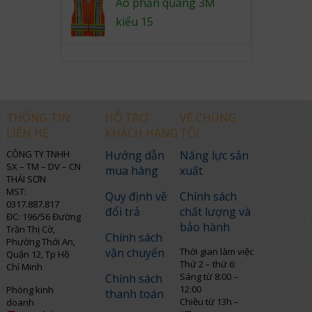
Áo phản quang 3M
kiểu 15
THÔNG TIN
HỖ TRỢ
VỀ CHÚNG
LIÊN HỆ
KHÁCH HÀNG
TÔI
CÔNG TY TNHH
Hướng dẫn
Năng lực sản
SX – TM – DV – CN
mua hàng
xuất
THÁI SƠN
MST:
Quy định về
Chính sách
0317.887.817
đổi trả
chất lượng và
ĐC: 196/56 Đường
bảo hành
Trần Thị Cờ,
Chính sách
Phường Thới An,
vận chuyển
Thời gian làm việc
Quận 12, Tp Hồ
Thứ 2 – thứ 6:
Chí Minh
Sáng từ 8:00 –
Chính sách
12:00
Phòng kinh
thanh toán
Chiều từ 13h –
doanh