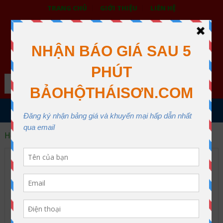
TRANG CHỦ
GIỚI THIỆU
LIÊN HỆ
BẢO HỘ LAO ĐỘNG THÁI SƠN
XƯỞNG MAY THÁI SƠN QUẬN 12
Search
MENU
Home
Phượt
Phượt Archive
Cung đường tuần tra biên giới đẹp ngất