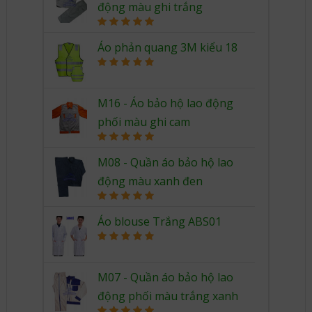
động màu ghi trắng
Rated
5.00
out of 5
Áo phản quang 3M kiểu 18
Rated
5.00
out of 5
M16 - Áo bảo hộ lao động
phối màu ghi cam
Rated
5.00
out of 5
M08 - Quần áo bảo hộ lao
động màu xanh đen
Rated
5.00
out of 5
Áo blouse Trắng ABS01
Rated
5.00
out of 5
M07 - Quần áo bảo hộ lao
động phối màu trắng xanh