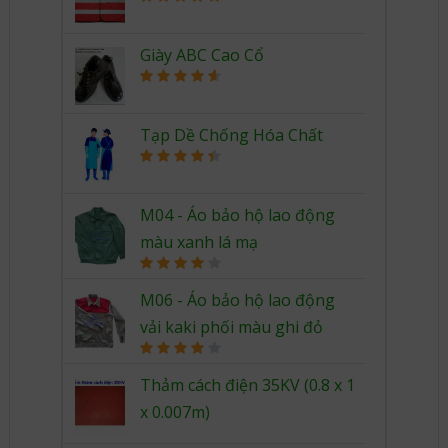
Rated
5.00
out of 5
Giày ABC Cao Cổ
Rated
4.67
out of 5
Tạp Dề Chống Hóa Chất
Rated
4.50
out of 5
M04 - Áo bảo hộ lao động
màu xanh lá mạ
Rated
4.00
out
M06 - Áo bảo hộ lao động
of 5
vải kaki phối màu ghi đỏ
Rated
4.00
out
Thảm cách điện 35KV (0.8 x 1
of 5
x 0.007m)