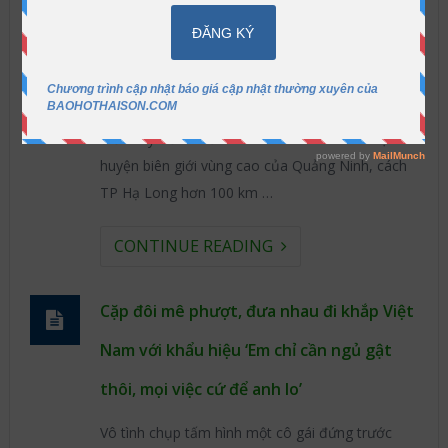
ngây ở Bình Liêu
Cung đường biên giới hùng vĩ cheo leo bên mép
vực, biển mây bất chợt ùa dưới chân, những
dòng thác và suối ghềnh mát rượi… tất cả những
điều này đều có ở Bình Liêu. Bình Liêu là một
huyện biên giới vùng cao của Quảng Ninh, cách
TP Hạ Long hơn 100 km …
CONTINUE READING
Cặp đôi mê phượt, đưa nhau đi khắp Việt
Nam với khẩu hiệu ‘Em chỉ cần ngủ gật
thôi, mọi việc cứ để anh lo’
Vô tình chụp tấm hình một cô gái đứng trước