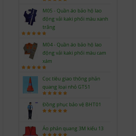
Rated
5.00
out of 5
M05 - Quần áo bảo hộ lao
động vải kaki phối màu xanh
trắng
Rated
5.00
out of 5
M04 - Quần áo bảo hộ lao
động vải kaki phối màu cam
xám
Rated
5.00
out of 5
Cọc tiêu giao thông phản
quang loại nhỏ GT51
Rated
5.00
out of 5
Đồng phục bảo vệ BHT01
Rated
5.00
out of 5
Áo phản quang 3M kiểu 13