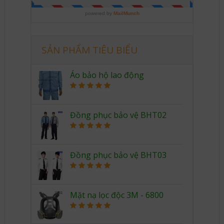
SẢN PHẨM TIÊU BIỂU
Áo bảo hộ lao động
Rated
5.00
out of 5
Đồng phục bảo vệ BHT02
Rated
5.00
out of 5
Đồng phục bảo vệ BHT03
Rated
5.00
out of 5
Mặt nạ lọc độc 3M - 6800
Rated
5.00
out of 5