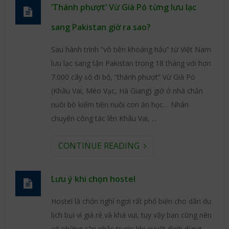
‘Thánh phượt’ Vừ Già Pó từng lưu lạc
sang Pakistan giờ ra sao?
Sau hành trình “vô tiền khoáng hậu” từ Việt Nam
lưu lạc sang tận Pakistan trong 18 tháng với hơn
7.000 cây số đi bộ, “thánh phượt” Vừ Già Pó
(Khâu Vai, Mèo Vạc, Hà Giang) giờ ở nhà chăn
nuôi bò kiếm tiền nuôi con ăn học… Nhân
chuyến công tác lên Khâu Vai, …
CONTINUE READING
Lưu ý khi chọn hostel
Hostel là chốn nghỉ ngơi rất phổ biến cho dân du
lịch bụi vì giá rẻ và khá vui, tuy vậy bạn cũng nên
có những cân nhắc trước khi quyết định dừng