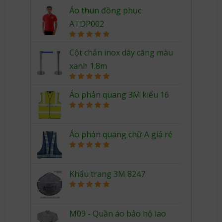
Áo thun đồng phục
ATDP002
Rated
5.00
out of 5
Cột chắn inox dây căng màu
xanh 1.8m
Rated
5.00
out of 5
Áo phản quang 3M kiểu 16
Rated
5.00
out of 5
Áo phản quang chữ A giá rẻ
Rated
5.00
out of 5
Khẩu trang 3M 8247
Rated
5.00
out of 5
M09 - Quần áo bảo hộ lao