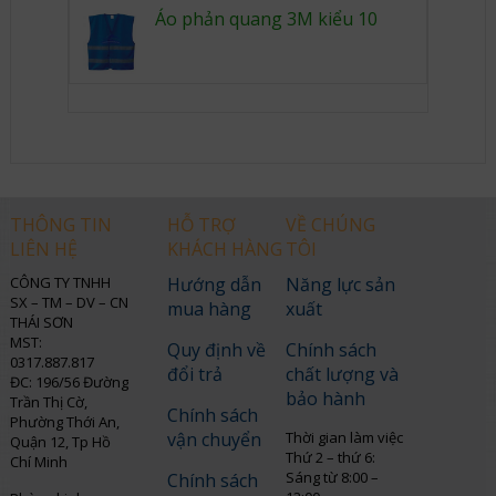
Áo phản quang 3M kiểu 10
THÔNG TIN
HỖ TRỢ
VỀ CHÚNG
LIÊN HỆ
KHÁCH HÀNG
TÔI
CÔNG TY TNHH
Hướng dẫn
Năng lực sản
SX – TM – DV – CN
mua hàng
xuất
THÁI SƠN
MST:
Quy định về
Chính sách
0317.887.817
đổi trả
chất lượng và
ĐC: 196/56 Đường
bảo hành
Trần Thị Cờ,
Chính sách
Phường Thới An,
vận chuyển
Thời gian làm việc
Quận 12, Tp Hồ
Thứ 2 – thứ 6:
Chí Minh
Sáng từ 8:00 –
Chính sách