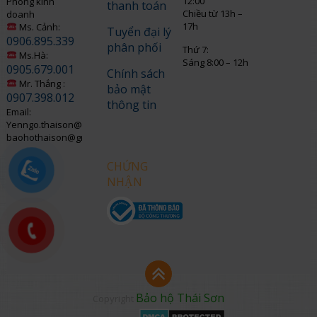
12:00
Phòng kinh
thanh toán
Chiều từ 13h –
doanh
17h
Ms. Cảnh:
Tuyển đại lý
0906.895.339
phân phối
Thứ 7:
Ms.Hà:
Sáng 8:00 – 12h
0905.679.001
Chính sách
Mr. Thắng :
bảo mật
0907.398.012
thông tin
Email:
Yenngo.thaison@gmail.com
baohothaison@gmail.com
CHỨNG
NHẬN
Bảo hộ Thái Sơn
Copyright