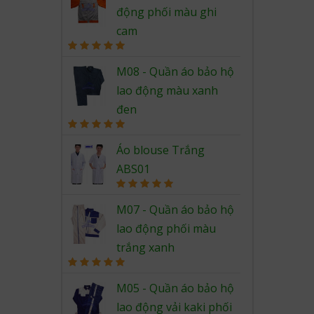
động phối màu ghi
cam
Rated
5.00
out of 5
M08 - Quần áo bảo hộ
lao động màu xanh
đen
Rated
5.00
out of 5
Áo blouse Trắng
ABS01
Rated
5.00
out of 5
M07 - Quần áo bảo hộ
lao động phối màu
trắng xanh
Rated
5.00
out of 5
M05 - Quần áo bảo hộ
lao động vải kaki phối