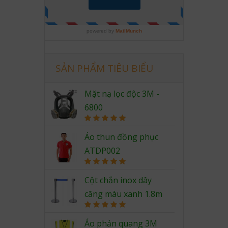
SẢN PHẨM TIÊU BIỂU
Mặt nạ lọc độc 3M -
6800
Rated
5.00
out of 5
Áo thun đồng phục
ATDP002
Rated
5.00
out of 5
Cột chắn inox dây
căng màu xanh 1.8m
Rated
5.00
out of 5
Áo phản quang 3M