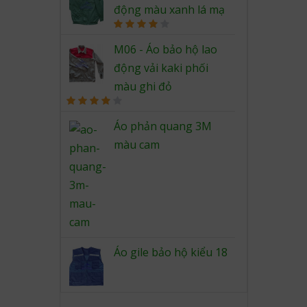
động màu xanh lá mạ
Rated
4.00
out
M06 - Áo bảo hộ lao
of 5
động vải kaki phối
màu ghi đỏ
Rated
4.00
out
Áo phản quang 3M
of 5
màu cam
Áo gile bảo hộ kiểu 18