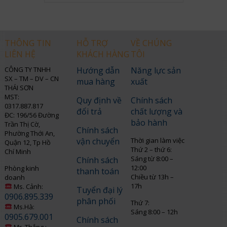
THÔNG TIN
HỖ TRỢ
VỀ CHÚNG
LIÊN HỆ
KHÁCH HÀNG
TÔI
CÔNG TY TNHH
Hướng dẫn
Năng lực sản
SX – TM – DV – CN
mua hàng
xuất
THÁI SƠN
MST:
Quy định về
Chính sách
0317.887.817
đổi trả
chất lượng và
ĐC: 196/56 Đường
bảo hành
Trần Thị Cờ,
Chính sách
Phường Thới An,
vận chuyển
Thời gian làm việc
Quận 12, Tp Hồ
Thứ 2 – thứ 6:
Chí Minh
Sáng từ 8:00 –
Chính sách
12:00
Phòng kinh
thanh toán
Chiều từ 13h –
doanh
17h
Ms. Cảnh:
Tuyển đại lý
0906.895.339
phân phối
Thứ 7:
Ms.Hà:
Sáng 8:00 – 12h
0905.679.001
Chính sách