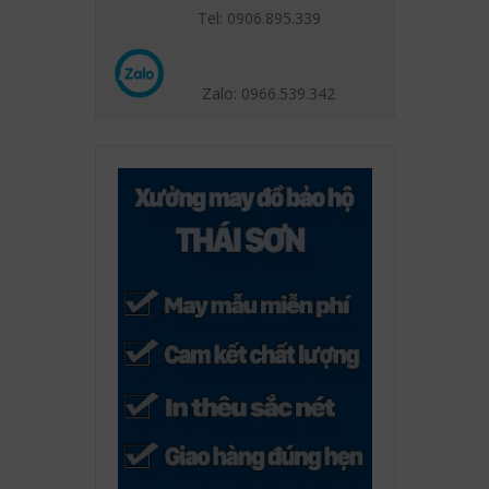
Tel: 0906.895.339
Zalo: 0966.539
.342