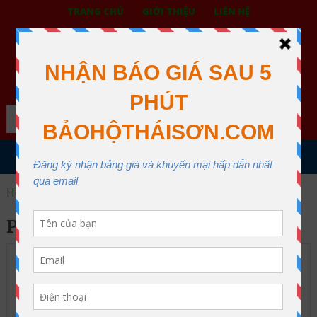
TRANG CHỦ
GIỚI THIỆU
LIÊN HỆ
BẢO HỘ LAO ĐỘNG THÁI SƠN
XƯỞNG MAY THÁI SƠN QUẬN 12
Search
MENU
Home
phin lọc độc 3m
PHIN LỌC ĐỘC 3M