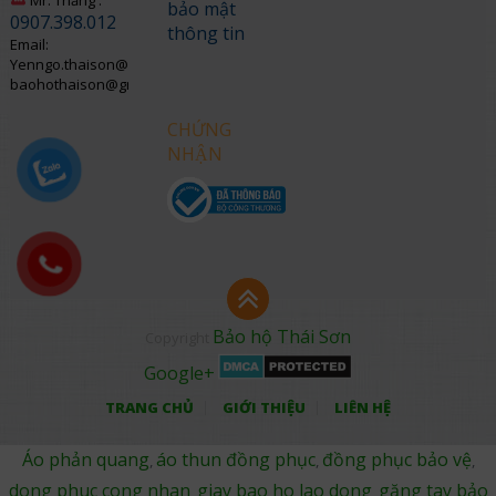
Mr. Thắng :
bảo mật
0907.398.012
thông tin
Email:
Yenngo.thaison@gmail.com
baohothaison@gmail.com
CHỨNG
NHẬN
Bảo hộ Thái Sơn
Copyright
Google+
TRANG CHỦ
GIỚI THIỆU
LIÊN HỆ
Áo phản quang
áo thun đồng phục
đồng phục bảo vệ
,
,
,
dong phuc cong nhan
giay bao ho lao dong
găng tay bảo
,
,