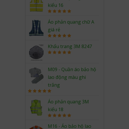
kiểu 16
Rated
5.00
out of 5
Áo phản quang chữ A
giá rẻ
Rated
5.00
out of 5
Khẩu trang 3M 8247
Rated
5.00
out of 5
M09 - Quần áo bảo hộ
lao động màu ghi
trắng
Rated
5.00
out of 5
Áo phản quang 3M
kiểu 18
Rated
5.00
out of 5
M16 - Áo bảo hộ lao