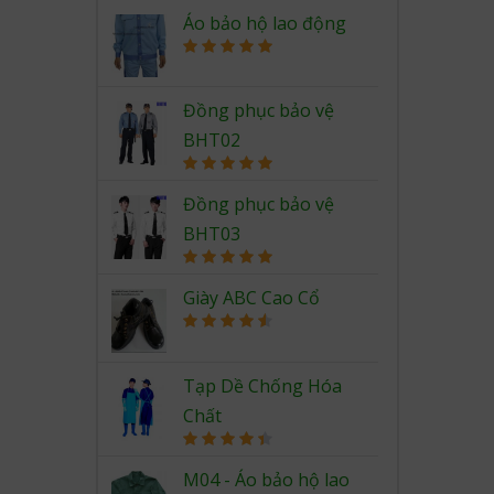
Rated
5.00
out of 5
Áo bảo hộ lao động
Rated
5.00
out of 5
Đồng phục bảo vệ
BHT02
Rated
5.00
out of 5
Đồng phục bảo vệ
BHT03
Rated
5.00
out of 5
Giày ABC Cao Cổ
Rated
4.67
out of 5
Tạp Dề Chống Hóa
Chất
Rated
4.50
out of 5
M04 - Áo bảo hộ lao