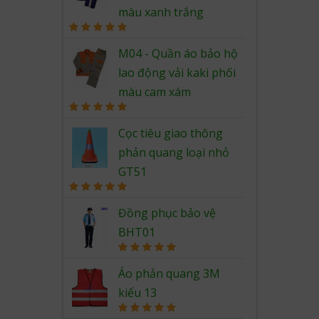
màu xanh trắng
Rated
5.00
out of 5
M04 - Quần áo bảo hộ
lao động vải kaki phối
màu cam xám
Rated
5.00
out of 5
Cọc tiêu giao thông
phản quang loại nhỏ
GT51
Rated
5.00
out of 5
Đồng phục bảo vệ
BHT01
Rated
5.00
out of 5
Áo phản quang 3M
kiểu 13