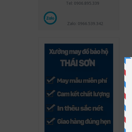
Tel: 0906.895.339
Zalo: 0966.539
.342