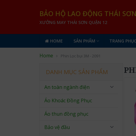
BẢO HỘ LAO ĐỘNG THÁI SƠ
XƯỞNG MAY THÁI SƠN QUẬN 12
HOME
SẢN PHẨM
TRANG PHỤC
Home
Phin Lọc bụi 3M - 2091
PH
DANH MỤC SẢN PHẨM
An toàn ngành điện
Áo Khoác Đồng Phục
Áo thun đồng phục
Bảo vệ đầu