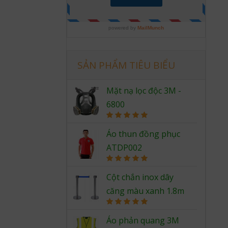
SẢN PHẨM TIÊU BIỂU
Mặt nạ lọc độc 3M -
6800
Rated
5.00
out of 5
Áo thun đồng phục
ATDP002
Rated
5.00
out of 5
Cột chắn inox dây
căng màu xanh 1.8m
Rated
5.00
out of 5
Áo phản quang 3M