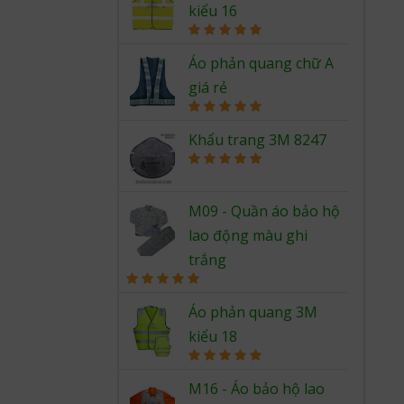
kiểu 16
Rated
5.00
out of 5
Áo phản quang chữ A
giá rẻ
Rated
5.00
out of 5
Khẩu trang 3M 8247
Rated
5.00
out of 5
M09 - Quần áo bảo hộ
lao động màu ghi
trắng
Rated
5.00
out of 5
Áo phản quang 3M
kiểu 18
Rated
5.00
out of 5
M16 - Áo bảo hộ lao