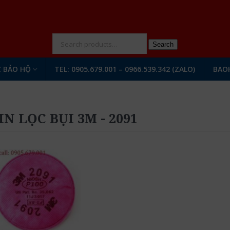
N
Search
 BẢO HỘ
TEL: 0905.679.001 – 0966.539.342 (ZALO)
BAO
IN LỌC BỤI 3M - 2091