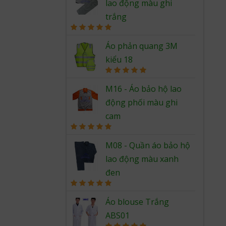
lao động màu ghi
trắng
Rated
5.00
out of 5
Áo phản quang 3M
kiểu 18
Rated
5.00
out of 5
M16 - Áo bảo hộ lao
động phối màu ghi
cam
Rated
5.00
out of 5
M08 - Quần áo bảo hộ
lao động màu xanh
đen
Rated
5.00
out of 5
Áo blouse Trắng
ABS01