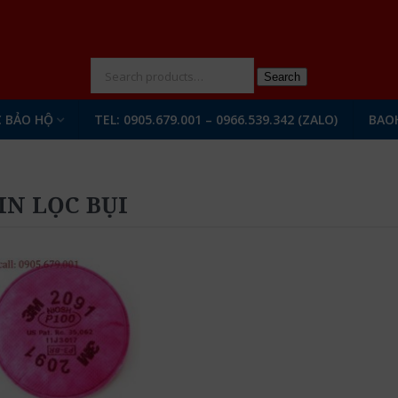
N
Search
 BẢO HỘ
TEL: 0905.679.001 – 0966.539.342 (ZALO)
BAO
IN LỌC BỤI