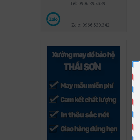
Tel: 0906.895.339
Zalo: 0966.539
.342