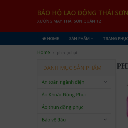
BẢO HỘ LAO ĐỘNG THÁI SƠ
XƯỞNG MAY THÁI SƠN QUẬN 12
HOME
SẢN PHẨM
TRANG PHỤC
Home
phin lọc bụi
PH
DANH MỤC SẢN PHẨM
An toàn ngành điện
Áo Khoác Đồng Phục
Áo thun đồng phục
Bảo vệ đầu