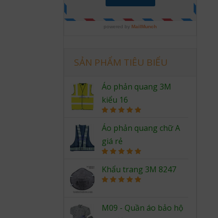
SẢN PHẨM TIÊU BIỂU
Áo phản quang 3M
kiểu 16
Rated
5.00
out of 5
Áo phản quang chữ A
giá rẻ
Rated
5.00
out of 5
Khẩu trang 3M 8247
Rated
5.00
out of 5
M09 - Quần áo bảo hộ