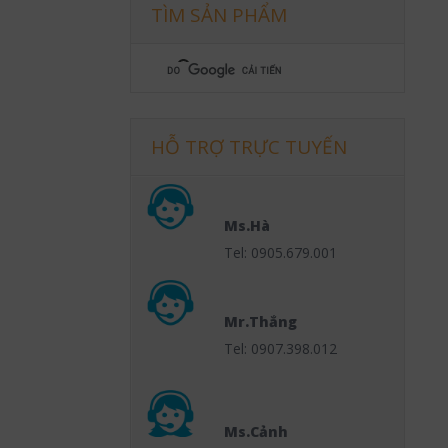
TÌM SẢN PHẨM
HỖ TRỢ TRỰC TUYẾN
Ms.Hà
Tel: 0905.679.001
Mr.Thắng
Tel: 0907.398.012
Ms.Cảnh