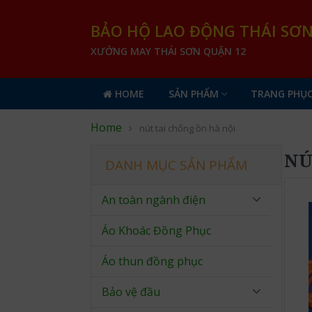
BẢO HỘ LAO ĐỘNG THÁI SƠ
XƯỞNG MAY THÁI SƠN QUẬN 12
HOME
SẢN PHẨM
TRANG PHỤC
Home
nút tai chống ồn hà nội
NÚ
DANH MỤC SẢN PHẨM
An toàn ngành điện
Áo Khoác Đồng Phục
Áo thun đồng phục
Bảo vệ đầu