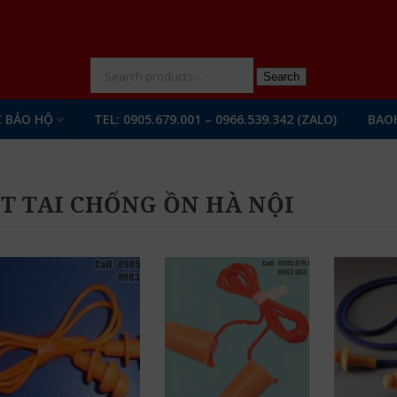
N
Search
 BẢO HỘ
TEL: 0905.679.001 – 0966.539.342 (ZALO)
BAO
T TAI CHỐNG ỒN HÀ NỘI