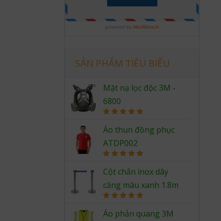
SẢN PHẨM TIÊU BIỂU
Mặt nạ lọc độc 3M -
6800
Rated
5.00
out of 5
Áo thun đồng phục
ATDP002
Rated
5.00
out of 5
Cột chắn inox dây
căng màu xanh 1.8m
Rated
5.00
out of 5
Áo phản quang 3M