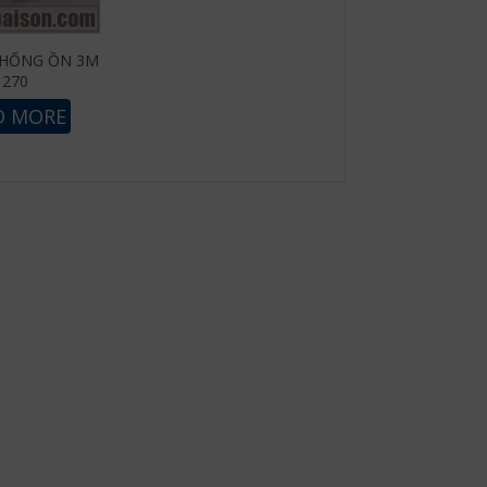
CHỐNG ỒN 3M
1270
D MORE