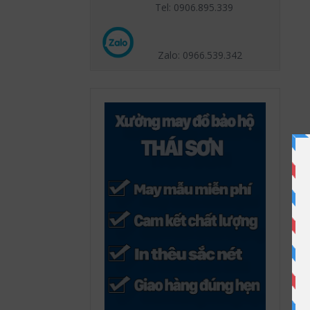
Tel: 0906.895.339
Zalo: 0966.539
.342