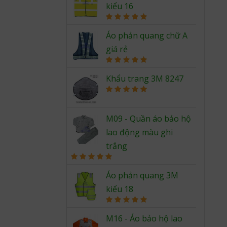
kiểu 16
Rated
5.00
out of 5
Áo phản quang chữ A
giá rẻ
Rated
5.00
out of 5
Khẩu trang 3M 8247
Rated
5.00
out of 5
M09 - Quần áo bảo hộ
lao động màu ghi
trắng
Rated
5.00
out of 5
Áo phản quang 3M
kiểu 18
Rated
5.00
out of 5
M16 - Áo bảo hộ lao