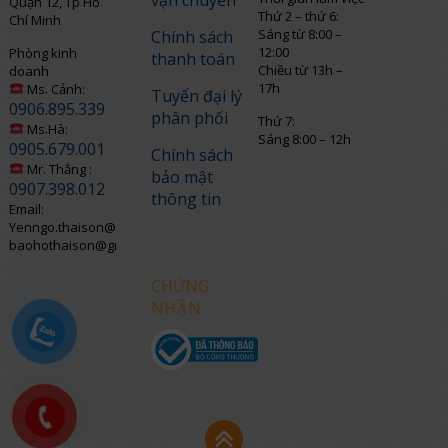
vận chuyển
Quận 12, Tp Hồ
Thứ 2 – thứ 6:
Chí Minh
Sáng từ 8:00 –
Chính sách
12:00
Phòng kinh
thanh toán
Chiều từ 13h –
doanh
17h
Ms. Cảnh:
Tuyển đại lý
0906.895.339
phân phối
Thứ 7:
Ms.Hà:
Sáng 8:00 – 12h
0905.679.001
Chính sách
Mr. Thắng :
bảo mật
0907.398.012
thông tin
Email:
Yenngo.thaison@gmail.com
baohothaison@gmail.com
CHỨNG
NHẬN