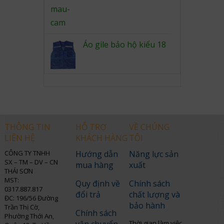
Áo gile bảo hộ kiểu 18
THÔNG TIN
HỖ TRỢ
VỀ CHÚNG
LIÊN HỆ
KHÁCH HÀNG
TÔI
CÔNG TY TNHH
Hướng dẫn
Năng lực sản
SX – TM – DV – CN
mua hàng
xuất
THÁI SƠN
MST:
Quy định về
Chính sách
0317.887.817
đổi trả
chất lượng và
ĐC: 196/56 Đường
bảo hành
Trần Thị Cờ,
Chính sách
Phường Thới An,
Thời gian làm việc