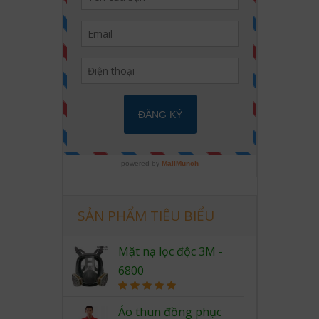
SẢN PHẨM TIÊU BIỂU
Mặt nạ lọc độc 3M -
6800
Rated
5.00
out of 5
Áo thun đồng phục