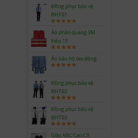
Rated
5.00
out of 5
Đồng phục bảo vệ
BHT01
Rated
5.00
out of 5
Áo phản quang 3M
kiểu 13
Rated
5.00
out of 5
Áo bảo hộ lao động
Rated
5.00
out of 5
Đồng phục bảo vệ
BHT02
Rated
5.00
out of 5
Đồng phục bảo vệ
BHT03
Rated
5.00
out of 5
Giày ABC Cao Cổ