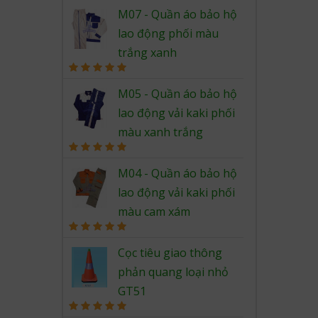
Rated
5.00
out of 5
M07 - Quần áo bảo hộ
lao động phối màu
trắng xanh
Rated
5.00
out of 5
M05 - Quần áo bảo hộ
lao động vải kaki phối
màu xanh trắng
Rated
5.00
out of 5
M04 - Quần áo bảo hộ
lao động vải kaki phối
màu cam xám
Rated
5.00
out of 5
Cọc tiêu giao thông
phản quang loại nhỏ
GT51