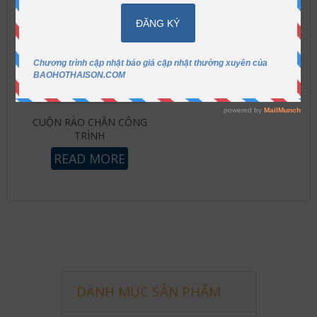
CUỘN RÀO CHẮN CÔNG
TRÌNH
READ MORE
DANH MỤC SẢN PHẨM