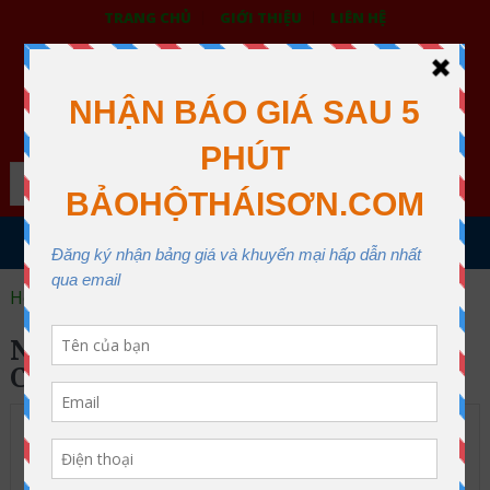
TRANG CHỦ
GIỚI THIỆU
LIÊN HỆ
BẢO HỘ LAO ĐỘNG THÁI SƠN
XƯỞNG MAY THÁI SƠN QUẬN 12
Search
MENU
Home
nhà sản xuất cuộn rào công trình
NHÀ SẢN XUẤT CUỘN RÀO
CÔNG TRÌNH