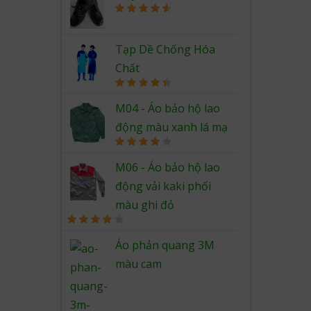
Rated
4.67
out of 5
Tạp Dề Chống Hóa
Chất
Rated
4.50
out of 5
M04 - Áo bảo hộ lao
động màu xanh lá mạ
Rated
4.00
out
M06 - Áo bảo hộ lao
of 5
động vải kaki phối
màu ghi đỏ
Rated
4.00
out
Áo phản quang 3M
of 5
màu cam