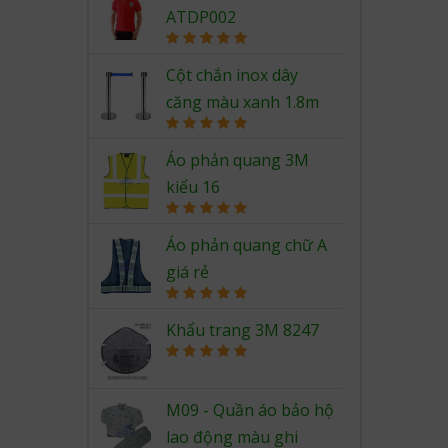
ATDP002
Rated
5.00
out of 5
Cột chắn inox dây
căng màu xanh 1.8m
Rated
5.00
out of 5
Áo phản quang 3M
kiểu 16
Rated
5.00
out of 5
Áo phản quang chữ A
giá rẻ
Rated
5.00
out of 5
Khẩu trang 3M 8247
Rated
5.00
out of 5
M09 - Quần áo bảo hộ
lao động màu ghi