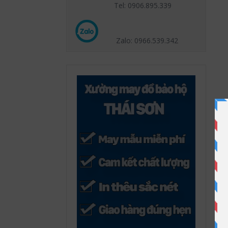
Tel: 0906.895.339
Zalo: 0966.539
.342