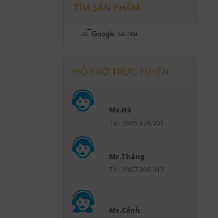
TÌM SẢN PHẨM
HỖ TRỢ TRỰC TUYẾN
Ms.Hà
Tel: 0905.679.001
Mr.Thắng
Tel: 0907.398.012
Ms.Cảnh