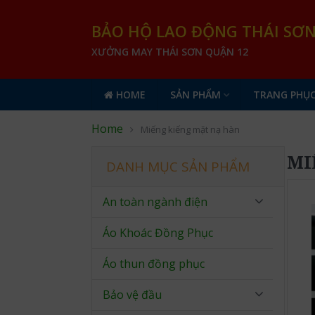
BẢO HỘ LAO ĐỘNG THÁI SƠ
XƯỞNG MAY THÁI SƠN QUẬN 12
HOME
SẢN PHẨM
TRANG PHỤC
Home
Miếng kiếng mặt nạ hàn
MI
DANH MỤC SẢN PHẨM
An toàn ngành điện
Áo Khoác Đồng Phục
Áo thun đồng phục
Bảo vệ đầu