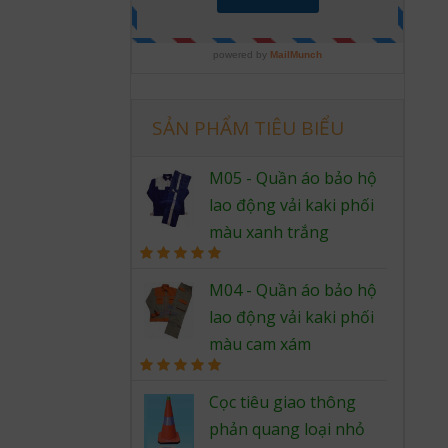
SẢN PHẨM TIÊU BIỂU
M05 - Quần áo bảo hộ
lao động vải kaki phối
màu xanh trắng
Rated
5.00
out of 5
M04 - Quần áo bảo hộ
lao động vải kaki phối
màu cam xám
Rated
5.00
out of 5
Cọc tiêu giao thông
phản quang loại nhỏ