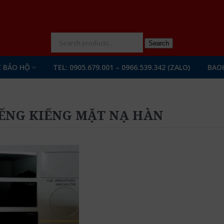
N
Search
 BẢO HỘ
TEL: 0905.679.001 – 0966.539.342 (ZALO)
BAO
ẾNG KIẾNG MẶT NẠ HÀN