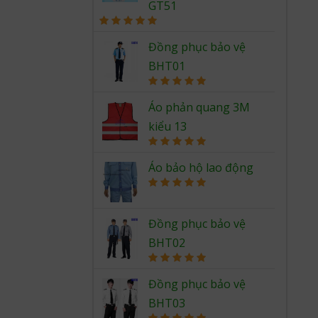
GT51
Rated
5.00
out of 5
Đồng phục bảo vệ
BHT01
Rated
5.00
out of 5
Áo phản quang 3M
kiểu 13
Rated
5.00
out of 5
Áo bảo hộ lao động
Rated
5.00
out of 5
Đồng phục bảo vệ
BHT02
Rated
5.00
out of 5
Đồng phục bảo vệ
BHT03