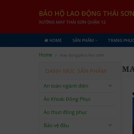
BẢO HỘ LAO ĐỘNG THÁI SƠ
XƯỞNG MAY THÁI SƠN QUẬN 12
HOME
SẢN PHẨM
TRANG PHỤC
Home
may dong phuc hoc sinh
MA
DANH MỤC SẢN PHẨM
An toàn ngành điện
Áo Khoác Đồng Phục
Áo thun đồng phục
Bảo vệ đầu