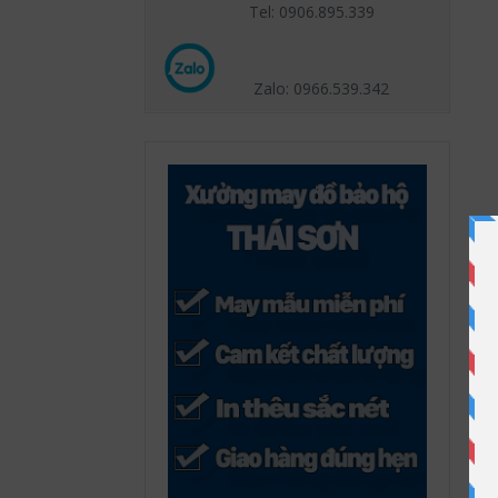
Tel: 0906.895.339
Zalo: 0966.539
.342