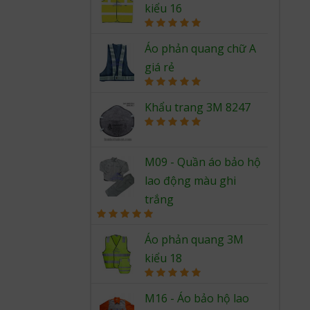
kiểu 16
Rated
5.00
out of 5
Áo phản quang chữ A
giá rẻ
Rated
5.00
out of 5
Khẩu trang 3M 8247
Rated
5.00
out of 5
M09 - Quần áo bảo hộ
lao động màu ghi
trắng
Rated
5.00
out of 5
Áo phản quang 3M
kiểu 18
Rated
5.00
out of 5
M16 - Áo bảo hộ lao