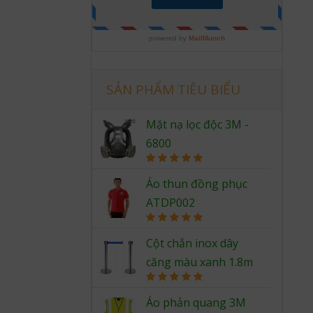
SẢN PHẨM TIÊU BIỂU
Mặt nạ lọc độc 3M -
6800
Rated
5.00
out of 5
Áo thun đồng phục
ATDP002
Rated
5.00
out of 5
Cột chắn inox dây
căng màu xanh 1.8m
Rated
5.00
out of 5
Áo phản quang 3M