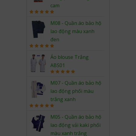
cam
Rated
5.00
out of 5
M08 - Quần áo bảo hộ
lao động màu xanh
đen
Rated
5.00
out of 5
Áo blouse Trắng
ABS01
Rated
5.00
out of 5
M07 - Quần áo bảo hộ
lao động phối màu
trắng xanh
Rated
5.00
out of 5
M05 - Quần áo bảo hộ
lao động vải kaki phối
màu xanh trắng