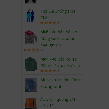
Rated
4.67
out of 5
Tạp Dề Chống Hóa
Chất
Rated
4.50
out of 5
M06 - Áo bảo hộ lao
động vải kaki phối
màu ghi đỏ
Rated
4.00
out
M04 - Áo bảo hộ lao
of 5
động màu xanh lá mạ
Rated
4.00
out
Mũ vải trùm đầu Kate
of 5
không vành
Áo phản quang 3M
kiểu 15