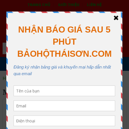
TRANG CHỦ
GIỚI THIỆU
LIÊN HỆ
BẢO HỘ LAO ĐỘNG THÁI SƠN
XƯỞNG MAY THÁI SƠN QUẬN 12
Search
MENU
Home
mặt nạ lọc độc một mõm
MẶT NẠ LỌC ĐỘC MỘT MÕM