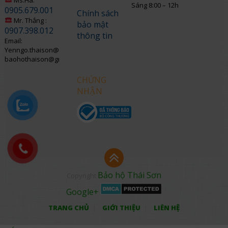
Sáng 8:00 – 12h
0905.679.001
Chính sách
Mr. Thắng :
bảo mật
0907.398.012
thông tin
Email:
Yenngo.thaison@gmail.com
baohothaison@gmail.com
CHỨNG
NHẬN
Bảo hộ Thái Sơn
Copyright
Google+
TRANG CHỦ
GIỚI THIỆU
LIÊN HỆ