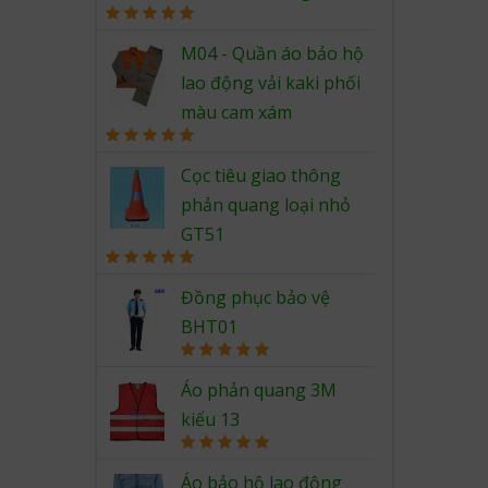
Rated
5.00
out of 5
M04 - Quần áo bảo hộ
lao động vải kaki phối
màu cam xám
Rated
5.00
out of 5
Cọc tiêu giao thông
phản quang loại nhỏ
GT51
Rated
5.00
out of 5
Đồng phục bảo vệ
BHT01
Rated
5.00
out of 5
Áo phản quang 3M
kiểu 13
Rated
5.00
out of 5
Áo bảo hộ lao động