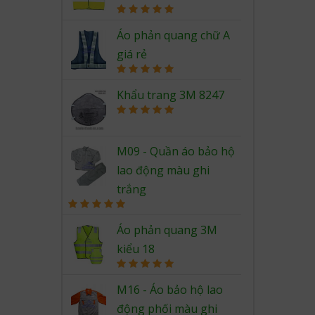
Rated
5.00
out of 5
Áo phản quang chữ A
giá rẻ
Rated
5.00
out of 5
Khẩu trang 3M 8247
Rated
5.00
out of 5
M09 - Quần áo bảo hộ
lao động màu ghi
trắng
Rated
5.00
out of 5
Áo phản quang 3M
kiểu 18
Rated
5.00
out of 5
M16 - Áo bảo hộ lao
động phối màu ghi