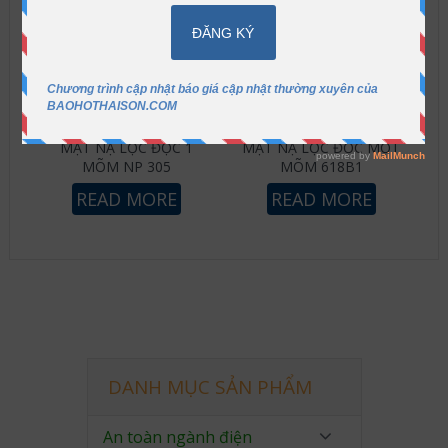
MẶT NẠ LỌC ĐỘC 1
MẶT NẠ LỌC ĐỘC MỘT
MÕM NP 305
MÕM 618B1
READ MORE
READ MORE
DANH MỤC SẢN PHẨM
An toàn ngành điện