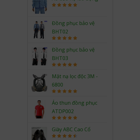
Rated
5.00
out of 5
Đồng phục bảo vệ
BHT02
Rated
5.00
out of 5
Đồng phục bảo vệ
BHT03
Rated
5.00
out of 5
Mặt nạ lọc độc 3M -
6800
Rated
5.00
out of 5
Áo thun đồng phục
ATDP002
Rated
5.00
out of 5
Giày ABC Cao Cổ