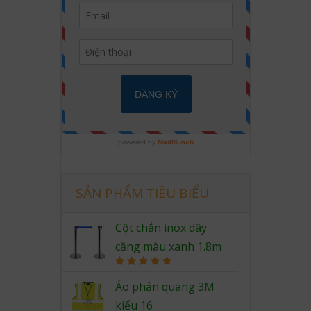
SẢN PHẨM TIÊU BIỂU
Cột chắn inox dây
căng màu xanh 1.8m
Rated
5.00
out of 5
Áo phản quang 3M
kiểu 16