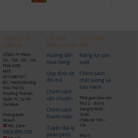
THÔNG TIN
HỖ TRỢ
VỀ CHÚNG
LIÊN HỆ
KHÁCH HÀNG
TÔI
CÔNG TY TNHH
Hướng dẫn
Năng lực sản
SX – TM – DV – CN
mua hàng
xuất
THÁI SƠN
MST:
Quy định về
Chính sách
0317.887.817
đổi trả
chất lượng và
ĐC: 196/56 Đường
bảo hành
Trần Thị Cờ,
Chính sách
Phường Thới An,
vận chuyển
Thời gian làm việc
Quận 12, Tp Hồ
Thứ 2 – thứ 6:
Chí Minh
Sáng từ 8:00 –
Chính sách
12:00
Phòng kinh
thanh toán
Chiều từ 13h –
doanh
17h
Ms. Cảnh:
Tuyển đại lý
0906.895.339
phân phối
Thứ 7:
Ms.Hà: