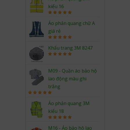
kiểu 16
Rated
5.00
out of 5
Áo phản quang chữ A
giá rẻ
Rated
5.00
out of 5
Khẩu trang 3M 8247
Rated
5.00
out of 5
M09 - Quần áo bảo hộ
lao động màu ghi
trắng
Rated
5.00
out of 5
Áo phản quang 3M
kiểu 18
Rated
5.00
out of 5
M16 - Áo bảo hộ lao