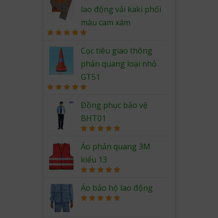
lao động vải kaki phối
màu cam xám
Rated
5.00
out of 5
Cọc tiêu giao thông
phản quang loại nhỏ
GT51
Rated
5.00
out of 5
Đồng phục bảo vệ
BHT01
Rated
5.00
out of 5
Áo phản quang 3M
kiểu 13
Rated
5.00
out of 5
Áo bảo hộ lao động
Rated
5.00
out of 5