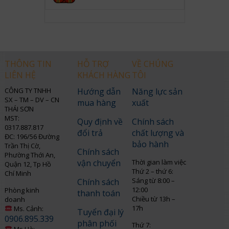
THÔNG TIN
HỖ TRỢ
VỀ CHÚNG
LIÊN HỆ
KHÁCH HÀNG
TÔI
CÔNG TY TNHH
Hướng dẫn
Năng lực sản
SX – TM – DV – CN
mua hàng
xuất
THÁI SƠN
MST:
Quy định về
Chính sách
0317.887.817
đổi trả
chất lượng và
ĐC: 196/56 Đường
bảo hành
Trần Thị Cờ,
Chính sách
Phường Thới An,
vận chuyển
Thời gian làm việc
Quận 12, Tp Hồ
Thứ 2 – thứ 6:
Chí Minh
Sáng từ 8:00 –
Chính sách
12:00
Phòng kinh
thanh toán
Chiều từ 13h –
doanh
17h
Ms. Cảnh:
Tuyển đại lý
0906.895.339
phân phối
Thứ 7:
Ms.Hà: