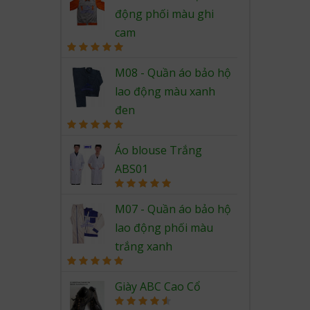
động phối màu ghi
cam
Rated
5.00
out of 5
M08 - Quần áo bảo hộ
lao động màu xanh
đen
Rated
5.00
out of 5
Áo blouse Trắng
ABS01
Rated
5.00
out of 5
M07 - Quần áo bảo hộ
lao động phối màu
trắng xanh
Rated
5.00
out of 5
Giày ABC Cao Cổ