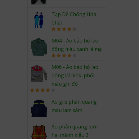
Rated
4.67
out of 5
Tạp Dề Chống Hóa
Chất
Rated
4.50
out of 5
M04 - Áo bảo hộ lao
động màu xanh lá mạ
Rated
4.00
out
M06 - Áo bảo hộ lao
of 5
động vải kaki phối
màu ghi đỏ
Rated
4.00
out
Áo gile phản quang
of 5
màu lam sẫm
Áo phản quang lưới
hai mảnh kiểu 3