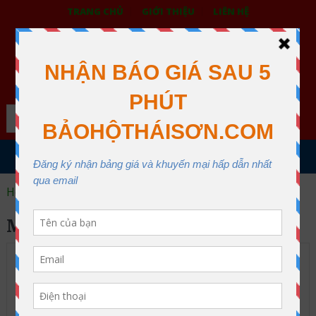
TRANG CHỦ
GIỚI THIỆU
LIÊN HỆ
BẢO HỘ LAO ĐỘNG THÁI SƠN
XƯỞNG MAY THÁI SƠN QUẬN 12
Search
MENU
Home
mat na loc doc hai mom
MAT NA LOC DOC HAI MOM