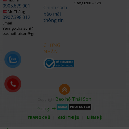
Sáng 8:00 – 12h
0905.679.001
Chính sách
Mr. Thắng :
bảo mật
0907.398.012
thông tin
Email:
Yenngo.thaison@gmail.com
baohothaison@gmail.com
CHỨNG
NHẬN
Bảo hộ Thái Sơn
Copyright
Google+
TRANG CHỦ
GIỚI THIỆU
LIÊN HỆ