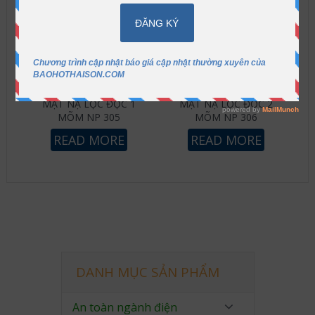
MẶT NẠ LỌC ĐỘC 1
MẶT NẠ LỌC ĐỘC 2
MÕM NP 305
MÕM NP 306
READ MORE
READ MORE
DANH MỤC SẢN PHẨM
An toàn ngành điện