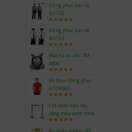
Đồng phục bảo vệ
BHT02
Rated
5.00
out of 5
Đồng phục bảo vệ
BHT03
Rated
5.00
out of 5
Mặt nạ lọc độc 3M -
6800
Rated
5.00
out of 5
Áo thun đồng phục
ATDP002
Rated
5.00
out of 5
Cột chắn inox dây
căng màu xanh 1.8m
Rated
5.00
out of 5
Áo phản quang 3M