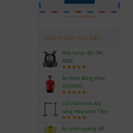
SẢN PHẨM TIÊU BIỂU
Mặt nạ lọc độc 3M -
6800
Rated
5.00
out of 5
Áo thun đồng phục
ATDP002
Rated
5.00
out of 5
Cột chắn inox dây
căng màu xanh 1.8m
Rated
5.00
out of 5
Áo phản quang 3M