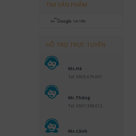
TÌM SẢN PHẨM
HỖ TRỢ TRỰC TUYẾN
Ms.Hà
Tel: 0905.679.001
Mr.Thắng
Tel: 0907.398.012
Ms.Cảnh