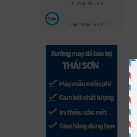
Tel: 0906.895.339
Zalo: 0966.539
.342