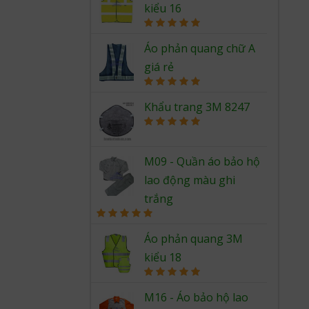
kiểu 16
Rated
5.00
out of 5
Áo phản quang chữ A
giá rẻ
Rated
5.00
out of 5
Khẩu trang 3M 8247
Rated
5.00
out of 5
M09 - Quần áo bảo hộ
lao động màu ghi
trắng
Rated
5.00
out of 5
Áo phản quang 3M
kiểu 18
Rated
5.00
out of 5
M16 - Áo bảo hộ lao