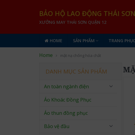
BẢO HỘ LAO ĐỘNG THÁI SƠ
XƯỞNG MAY THÁI SƠN QUẬN 12
HOME
SẢN PHẨM
TRANG PHỤC
Home
mặt nạ chống hóa chất
MẶ
DANH MỤC SẢN PHẨM
An toàn ngành điện
Áo Khoác Đồng Phục
Áo thun đồng phục
Bảo vệ đầu