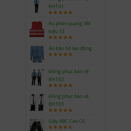
BHT01
Rated
5.00
out of 5
Áo phản quang 3M
kiểu 13
Rated
5.00
out of 5
Áo bảo hộ lao động
Rated
5.00
out of 5
Đồng phục bảo vệ
BHT02
Rated
5.00
out of 5
Đồng phục bảo vệ
BHT03
Rated
5.00
out of 5
Giày ABC Cao Cổ