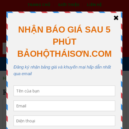
TRANG CHỦ
GIỚI THIỆU
LIÊN HỆ
BẢO HỘ LAO ĐỘNG THÁI SƠN
XƯỞNG MAY THÁI SƠN QUẬN 12
Search
MENU
Home
kính mài
KÍNH MÀI