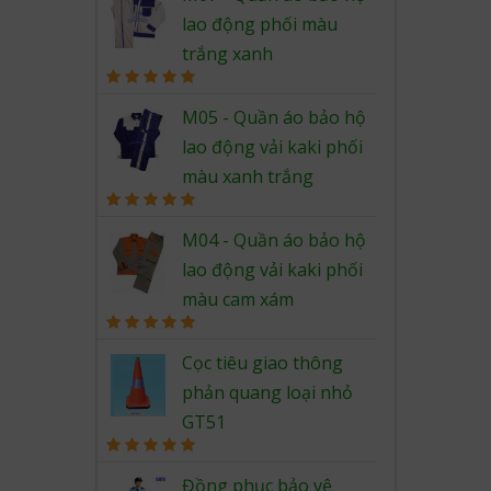
lao động phối màu
trắng xanh
Rated
5.00
out of 5
M05 - Quần áo bảo hộ
lao động vải kaki phối
màu xanh trắng
Rated
5.00
out of 5
M04 - Quần áo bảo hộ
lao động vải kaki phối
màu cam xám
Rated
5.00
out of 5
Cọc tiêu giao thông
phản quang loại nhỏ
GT51
Rated
5.00
out of 5
Đồng phục bảo vệ