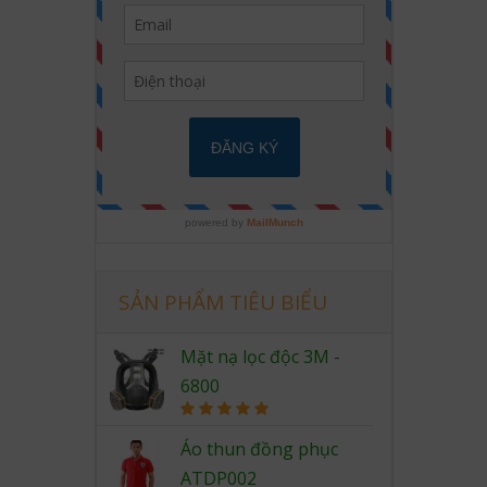
SẢN PHẨM TIÊU BIỂU
Mặt nạ lọc độc 3M -
6800
Rated
5.00
out of 5
Áo thun đồng phục
ATDP002