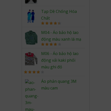
Rated
4.67
out of 5
Tạp Dề Chống Hóa
Chất
Rated
4.50
out of 5
M04 - Áo bảo hộ lao
động màu xanh lá mạ
Rated
4.00
out
M06 - Áo bảo hộ lao
of 5
động vải kaki phối
màu ghi đỏ
Rated
4.00
out
Áo phản quang 3M
of 5
màu cam