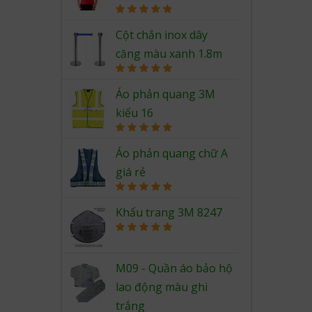
Rated
5.00
out of 5
Cột chắn inox dây
căng màu xanh 1.8m
Rated
5.00
out of 5
Áo phản quang 3M
kiểu 16
Rated
5.00
out of 5
Áo phản quang chữ A
giá rẻ
Rated
5.00
out of 5
Khẩu trang 3M 8247
Rated
5.00
out of 5
M09 - Quần áo bảo hộ
lao động màu ghi
trắng