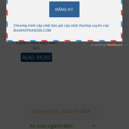
KÍNH CHẮN MÁY MÀI
601
READ MORE
DANH MỤC SẢN PHẨM
An toàn ngành điện