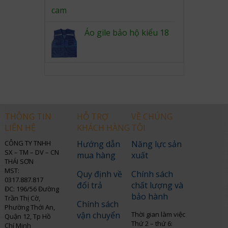
Áo gile bảo hộ kiểu 18
THÔNG TIN
HỖ TRỢ
VỀ CHÚNG
LIÊN HỆ
KHÁCH HÀNG
TÔI
CÔNG TY TNHH
Hướng dẫn
Năng lực sản
SX – TM – DV – CN
mua hàng
xuất
THÁI SƠN
MST:
Quy định về
Chính sách
0317.887.817
đổi trả
chất lượng và
ĐC: 196/56 Đường
bảo hành
Trần Thị Cờ,
Chính sách
Phường Thới An,
vận chuyển
Thời gian làm việc
Quận 12, Tp Hồ
Thứ 2 – thứ 6:
Chí Minh