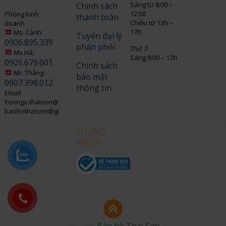
Sáng từ 8:00 –
Chính sách
12:00
Phòng kinh
thanh toán
Chiều từ 13h –
doanh
17h
Ms. Cảnh:
Tuyển đại lý
0906.895.339
phân phối
Thứ 7:
Ms.Hà:
Sáng 8:00 – 12h
0905.679.001
Chính sách
Mr. Thắng :
bảo mật
0907.398.012
thông tin
Email:
Yenngo.thaison@gmail.com
baohothaison@gmail.com
CHỨNG
NHẬN
Bảo hộ Thái Sơn