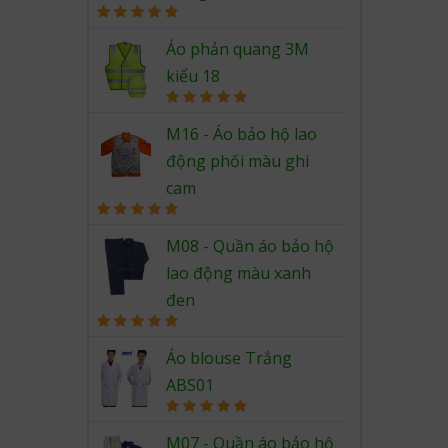
Rated
5.00
out of 5
Áo phản quang 3M
kiểu 18
Rated
5.00
out of 5
M16 - Áo bảo hộ lao
động phối màu ghi
cam
Rated
5.00
out of 5
M08 - Quần áo bảo hộ
lao động màu xanh
đen
Rated
5.00
out of 5
Áo blouse Trắng
ABS01
Rated
5.00
out of 5
M07 - Quần áo bảo hộ