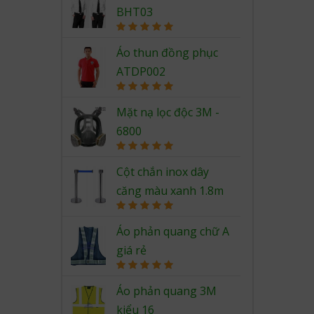
BHT03
Rated
5.00
out of 5
Áo thun đồng phục
ATDP002
Rated
5.00
out of 5
Mặt nạ lọc độc 3M -
6800
Rated
5.00
out of 5
Cột chắn inox dây
căng màu xanh 1.8m
Rated
5.00
out of 5
Áo phản quang chữ A
giá rẻ
Rated
5.00
out of 5
Áo phản quang 3M
kiểu 16