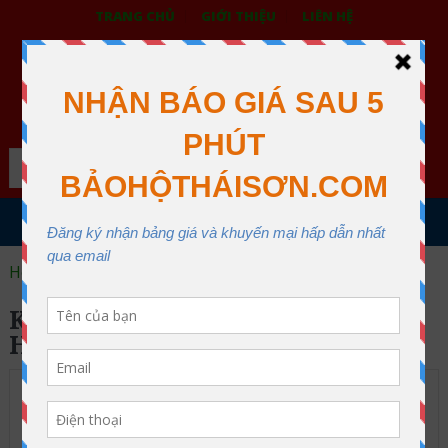
TRANG CHỦ
GIỚI THIỆU
LIÊN HỆ
BẢO HỘ LAO ĐỘNG THÁI SƠN
XƯỞNG MAY THÁI SƠN QUẬN 12
Search
MENU
Home
khẩu trang y tế than hoạt tính
KHẨU TRANG Y TẾ THAN
HOẠT TÍNH