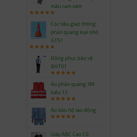
màu cam xám
Rated
5.00
out of 5
Cọc tiêu giao thông
phản quang loại nhỏ
GT51
Rated
5.00
out of 5
Đồng phục bảo vệ
BHT01
Rated
5.00
out of 5
Áo phản quang 3M
kiểu 13
Rated
5.00
out of 5
Áo bảo hộ lao động
Rated
5.00
out of 5
Giày ABC Cao Cổ