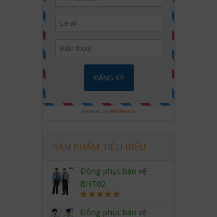
SẢN PHẨM TIÊU BIỂU
Đồng phục bảo vệ
BHT02
Rated
5.00
out of 5
Đồng phục bảo vệ