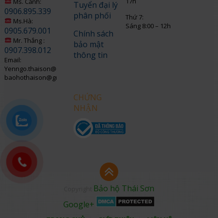
17h
Ms. Cảnh:
Tuyển đại lý
0906.895.339
phân phối
Thứ 7:
Ms.Hà:
Sáng 8:00 – 12h
0905.679.001
Chính sách
Mr. Thắng :
bảo mật
0907.398.012
thông tin
Email:
Yenngo.thaison@gmail.com
baohothaison@gmail.com
CHỨNG
NHẬN
Bảo hộ Thái Sơn
Copyright
Google+