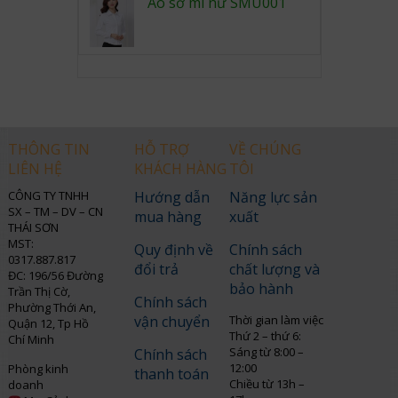
Áo sơ mi nữ SMU001
THÔNG TIN
HỖ TRỢ
VỀ CHÚNG
LIÊN HỆ
KHÁCH HÀNG
TÔI
CÔNG TY TNHH
Hướng dẫn
Năng lực sản
SX – TM – DV – CN
mua hàng
xuất
THÁI SƠN
MST:
Quy định về
Chính sách
0317.887.817
đổi trả
chất lượng và
ĐC: 196/56 Đường
bảo hành
Trần Thị Cờ,
Chính sách
Phường Thới An,
vận chuyển
Thời gian làm việc
Quận 12, Tp Hồ
Thứ 2 – thứ 6:
Chí Minh
Sáng từ 8:00 –
Chính sách
12:00
Phòng kinh
thanh toán
Chiều từ 13h –
doanh