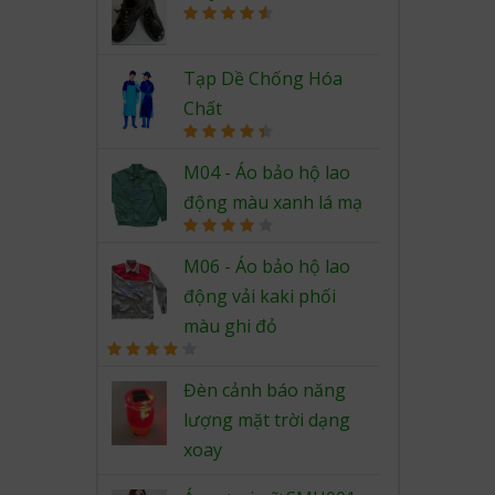
Rated
4.67
out of 5
Tạp Dề Chống Hóa
Chất
Rated
4.50
out of 5
M04 - Áo bảo hộ lao
động màu xanh lá mạ
Rated
4.00
out
M06 - Áo bảo hộ lao
of 5
động vải kaki phối
màu ghi đỏ
Rated
4.00
out
Đèn cảnh báo năng
of 5
lượng mặt trời dạng
xoay