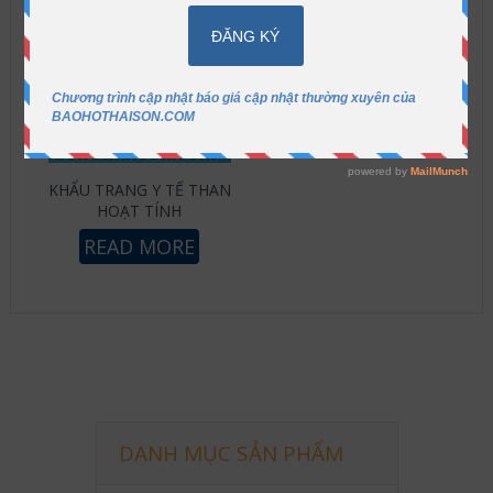
KHẨU TRANG Y TẾ THAN
HOẠT TÍNH
READ MORE
DANH MỤC SẢN PHẨM