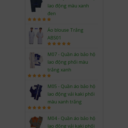
lao động màu xanh
đen
Rated
5.00
out of 5
Áo blouse Trắng
ABS01
Rated
5.00
out of 5
M07 - Quần áo bảo hộ
lao động phối màu
trắng xanh
Rated
5.00
out of 5
M05 - Quần áo bảo hộ
lao động vải kaki phối
màu xanh trắng
Rated
5.00
out of 5
M04 - Quần áo bảo hộ
lao động vải kaki phối