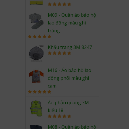
Rated
5.00
out of 5
M09 - Quần áo bảo hộ
lao động màu ghi
trắng
Rated
5.00
out of 5
Khẩu trang 3M 8247
Rated
5.00
out of 5
M16 - Áo bảo hộ lao
động phối màu ghi
cam
Rated
5.00
out of 5
Áo phản quang 3M
kiểu 18
Rated
5.00
out of 5
M08 - Quần áo bảo hộ