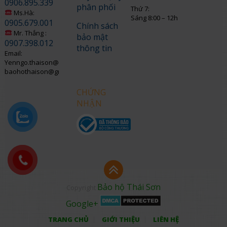
0906.895.339
phân phối
Thứ 7:
Ms.Hà:
Sáng 8:00 – 12h
0905.679.001
Chính sách
Mr. Thắng :
bảo mật
0907.398.012
thông tin
Email:
Yenngo.thaison@gmail.com
baohothaison@gmail.com
CHỨNG
NHẬN
Bảo hộ Thái Sơn
Copyright
Google+
TRANG CHỦ
GIỚI THIỆU
LIÊN HỆ