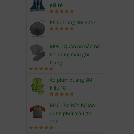
giá rẻ
Rated
5.00
out of 5
Khẩu trang 3M 8247
Rated
5.00
out of 5
M09 - Quần áo bảo hộ
lao động màu ghi
trắng
Rated
5.00
out of 5
Áo phản quang 3M
kiểu 18
Rated
5.00
out of 5
M16 - Áo bảo hộ lao
động phối màu ghi
cam
Rated
5.00