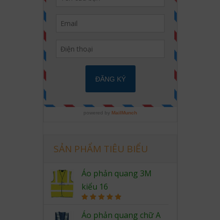
SẢN PHẨM TIÊU BIỂU
Áo phản quang 3M
kiểu 16
Rated
5.00
out of 5
Áo phản quang chữ A