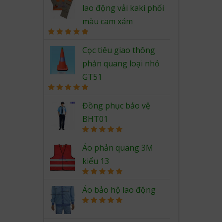
lao động vải kaki phối
màu cam xám
Rated
5.00
out of 5
Cọc tiêu giao thông
phản quang loại nhỏ
GT51
Rated
5.00
out of 5
Đồng phục bảo vệ
BHT01
Rated
5.00
out of 5
Áo phản quang 3M
kiểu 13
Rated
5.00
out of 5
Áo bảo hộ lao động
Rated
5.00
out of 5