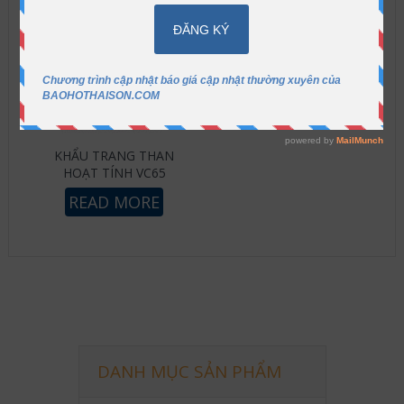
KHẨU TRANG THAN
HOẠT TÍNH VC65
READ MORE
DANH MỤC SẢN PHẨM