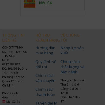
kiểu 04
THÔNG TIN
HỖ TRỢ
VỀ CHÚNG
LIÊN HỆ
KHÁCH HÀNG
TÔI
CÔNG TY TNHH
Hướng dẫn
Năng lực sản
SX – TM – DV – CN
mua hàng
xuất
THÁI SƠN
MST:
Quy định về
Chính sách
0317.887.817
đổi trả
chất lượng và
ĐC: 196/56 Đường
bảo hành
Trần Thị Cờ,
Chính sách
Phường Thới An,
vận chuyển
Thời gian làm việc
Quận 12, Tp Hồ
Thứ 2 – thứ 6:
Chí Minh
Sáng từ 8:00 –
Chính sách
12:00
Phòng kinh
thanh toán
Chiều từ 13h –
doanh
17h
Ms. Cảnh:
Tuyển đại lý