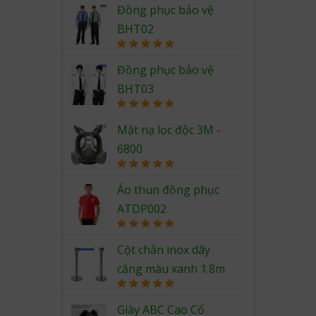
Đồng phục bảo vệ
BHT02
Rated
5.00
out of 5
Đồng phục bảo vệ
BHT03
Rated
5.00
out of 5
Mặt nạ lọc độc 3M -
6800
Rated
5.00
out of 5
Áo thun đồng phục
ATDP002
Rated
5.00
out of 5
Cột chắn inox dây
căng màu xanh 1.8m
Rated
5.00
out of 5
Giày ABC Cao Cổ