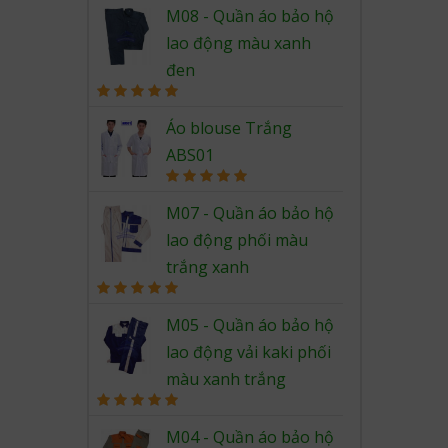
out of 5
M08 - Quần áo bảo hộ
lao động màu xanh
đen
Rated
5.00
out of 5
Áo blouse Trắng
ABS01
Rated
5.00
out of 5
M07 - Quần áo bảo hộ
lao động phối màu
trắng xanh
Rated
5.00
out of 5
M05 - Quần áo bảo hộ
lao động vải kaki phối
màu xanh trắng
Rated
5.00
out of 5
M04 - Quần áo bảo hộ