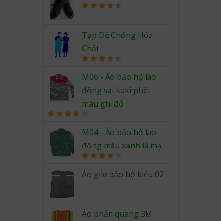
Rated
4.67
out of 5
Tạp Dề Chống Hóa
Chất
Rated
4.50
out of 5
M06 - Áo bảo hộ lao
động vải kaki phối
màu ghi đỏ
Rated
4.00
out
M04 - Áo bảo hộ lao
of 5
động màu xanh lá mạ
Rated
4.00
out
Áo gile bảo hộ kiểu 02
of 5
Áo phản quang 3M