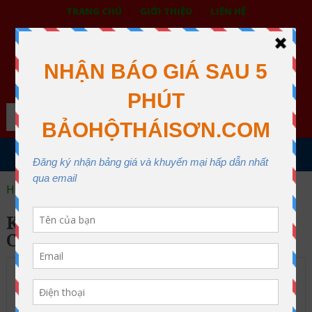
TRANG CHỦ
GIỚI THIỆU
LIÊN HỆ
BẢO HỘ LAO ĐỘNG THÁI SƠN
XƯỞNG MAY THÁI SƠN QUẬN 12
Search
MENU
Home
khẩu trang bảo hộ cao cấp
KHẨU TRANG BẢO HỘ CAO
CẤP