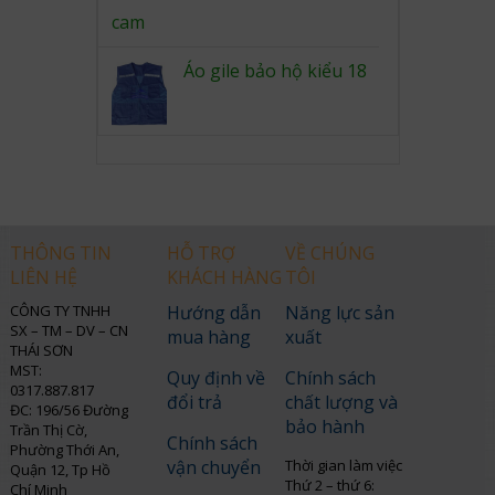
Áo gile bảo hộ kiểu 18
THÔNG TIN
HỖ TRỢ
VỀ CHÚNG
LIÊN HỆ
KHÁCH HÀNG
TÔI
CÔNG TY TNHH
Hướng dẫn
Năng lực sản
SX – TM – DV – CN
mua hàng
xuất
THÁI SƠN
MST:
Quy định về
Chính sách
0317.887.817
đổi trả
chất lượng và
ĐC: 196/56 Đường
bảo hành
Trần Thị Cờ,
Chính sách
Phường Thới An,
vận chuyển
Thời gian làm việc
Quận 12, Tp Hồ
Thứ 2 – thứ 6:
Chí Minh