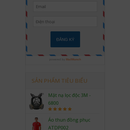
SẢN PHẨM TIÊU BIỂU
Mặt nạ lọc độc 3M -
6800
Rated
5.00
out of 5
Áo thun đồng phục
ATDP002