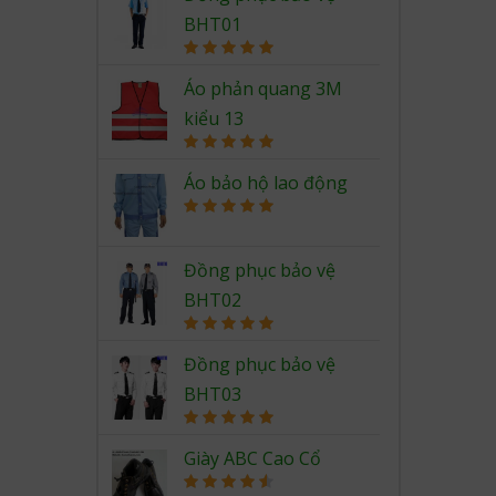
BHT01
Rated
5.00
out of 5
Áo phản quang 3M
kiểu 13
Rated
5.00
out of 5
Áo bảo hộ lao động
Rated
5.00
out of 5
Đồng phục bảo vệ
BHT02
Rated
5.00
out of 5
Đồng phục bảo vệ
BHT03
Rated
5.00
out of 5
Giày ABC Cao Cổ