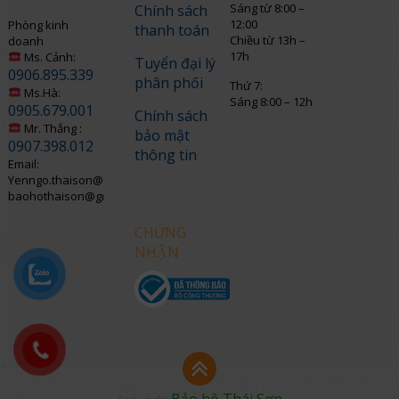
Sáng từ 8:00 –
Chính sách
12:00
Phòng kinh
thanh toán
Chiều từ 13h –
doanh
17h
Ms. Cảnh:
Tuyển đại lý
0906.895.339
phân phối
Thứ 7:
Ms.Hà:
Sáng 8:00 – 12h
0905.679.001
Chính sách
Mr. Thắng :
bảo mật
0907.398.012
thông tin
Email:
Yenngo.thaison@gmail.com
baohothaison@gmail.com
CHỨNG
NHẬN
Bảo hộ Thái Sơn