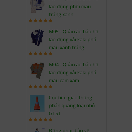
lao động phối màu
trắng xanh
Rated
5.00
out of 5
M05 - Quần áo bảo hộ
lao động vải kaki phối
màu xanh trắng
Rated
5.00
out of 5
M04 - Quần áo bảo hộ
lao động vải kaki phối
màu cam xám
Rated
5.00
out of 5
Cọc tiêu giao thông
phản quang loại nhỏ
GT51
Rated
5.00
out of 5
Đồng phục bảo vệ