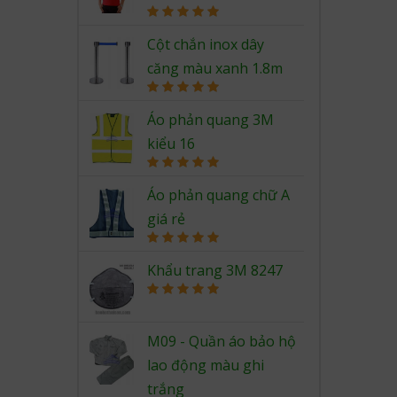
Rated
5.00
out of 5
Cột chắn inox dây
căng màu xanh 1.8m
Rated
5.00
out of 5
Áo phản quang 3M
kiểu 16
Rated
5.00
out of 5
Áo phản quang chữ A
giá rẻ
Rated
5.00
out of 5
Khẩu trang 3M 8247
Rated
5.00
out of 5
M09 - Quần áo bảo hộ
lao động màu ghi
trắng