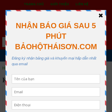
TRANG CHỦ
GIỚI THIỆU
LIÊN HỆ
BẢO HỘ LAO ĐỘNG THÁI SƠN
XƯỞNG MAY THÁI SƠN QUẬN 12
Search
MENU
Home
kéo đa năng hàn quốc p300
KÉO ĐA NĂNG HÀN QUỐC P300