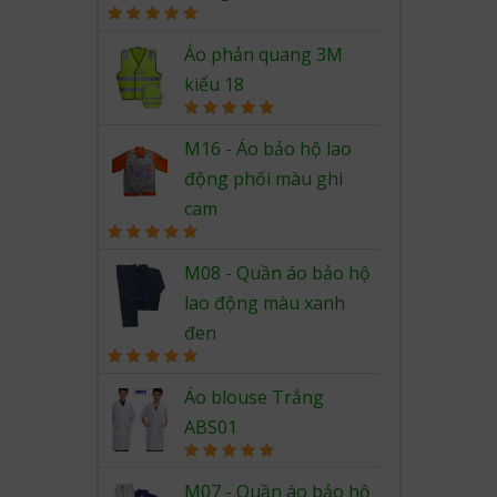
Rated
5.00
out of 5
Áo phản quang 3M
kiểu 18
Rated
5.00
out of 5
M16 - Áo bảo hộ lao
động phối màu ghi
cam
Rated
5.00
out of 5
M08 - Quần áo bảo hộ
lao động màu xanh
đen
Rated
5.00
out of 5
Áo blouse Trắng
ABS01
Rated
5.00
out of 5
M07 - Quần áo bảo hộ