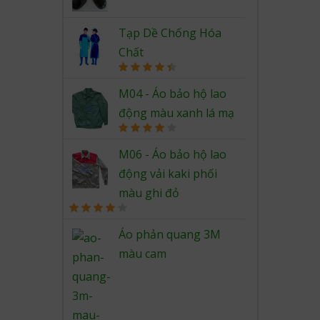
Rated
4.67
out of 5
Tạp Dề Chống Hóa
Chất
Rated
4.50
out of 5
M04 - Áo bảo hộ lao
động màu xanh lá mạ
Rated
4.00
out
M06 - Áo bảo hộ lao
of 5
động vải kaki phối
màu ghi đỏ
Rated
4.00
out
Áo phản quang 3M
of 5
màu cam