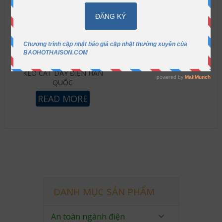
KÉO CẮT DÂY ĐIỆN HÀN
QUỐC
READ MORE
DANH MỤC SẢN PHẨM
An toàn ngành điện