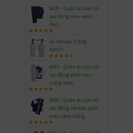
Rated
5.00
out of 5
M08 - Quần áo bảo hộ
lao động màu xanh
đen
Rated
5.00
out of 5
Áo blouse Trắng
ABS01
Rated
5.00
out of 5
M07 - Quần áo bảo hộ
lao động phối màu
trắng xanh
Rated
5.00
out of 5
M05 - Quần áo bảo hộ
lao động vải kaki phối
màu xanh trắng
Rated
5.00
out of 5