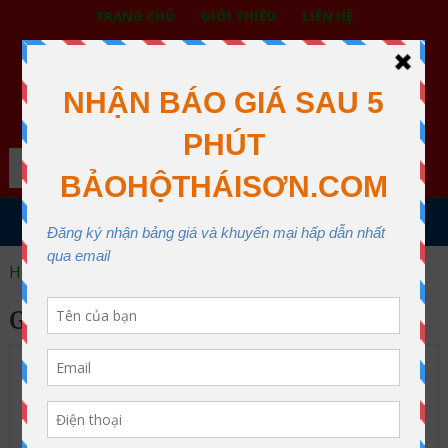
TRANG CHỦ
GIỚI THIỆU
LIÊN HỆ
BẢO HỘ LAO ĐỘNG THÁI SƠN
XƯỞNG MAY THÁI SƠN QUẬN 12
Search
MENU
Home
giẻ lau máy
GIẺ LAU MÁY