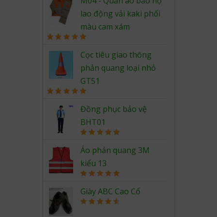
M04 - Quần áo bảo hộ
lao động vải kaki phối
màu cam xám
Rated
5.00
out of 5
Cọc tiêu giao thông
phản quang loại nhỏ
GT51
Rated
5.00
out of 5
Đồng phục bảo vệ
BHT01
Rated
5.00
out of 5
Áo phản quang 3M
kiểu 13
Rated
5.00
out of 5
Giày ABC Cao Cổ
Rated
4.67