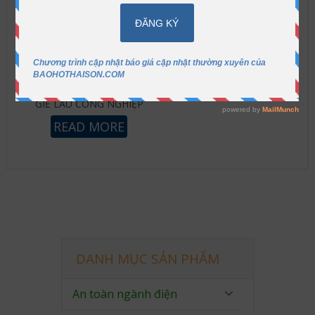
GIẺ LAU CÔNG NGHIỆP
READ MORE
DANH MỤC SẢN PHẨM
An toàn ngành điện