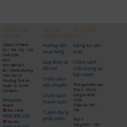
THÔNG TIN
HỖ TRỢ
VỀ CHÚNG
LIÊN HỆ
KHÁCH HÀNG
TÔI
CÔNG TY TNHH
Hướng dẫn
Năng lực sản
SX – TM – DV – CN
mua hàng
xuất
THÁI SƠN
MST:
Quy định về
Chính sách
0317.887.817
đổi trả
chất lượng và
ĐC: 196/56 Đường
bảo hành
Trần Thị Cờ,
Chính sách
Phường Thới An,
vận chuyển
Thời gian làm việc
Quận 12, Tp Hồ
Thứ 2 – thứ 6:
Chí Minh
Sáng từ 8:00 –
Chính sách
12:00
Phòng kinh
thanh toán
Chiều từ 13h –
doanh
17h
Ms. Cảnh:
Tuyển đại lý
0906.895.339
phân phối
Thứ 7:
Ms.Hà:
Sáng 8:00 – 12h