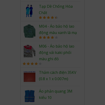
out of 5
Tạp Dề Chống Hóa
Chất
Rated
4.50
out of 5
M04 - Áo bảo hộ lao
động màu xanh lá mạ
Rated
4.00
out
M06 - Áo bảo hộ lao
of 5
động vải kaki phối
màu ghi đỏ
Rated
4.00
out
Thảm cách điện 35KV
of 5
(0.8 x 1 x 0.007m)
Áo phản quang 3M
kiểu 10