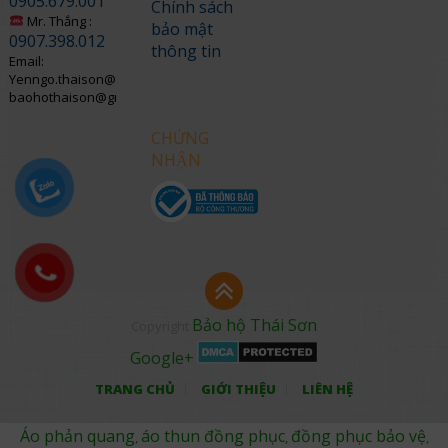
0905.679.001
Chính sách
Mr. Thắng :
bảo mật
0907.398.012
thông tin
Email:
Yenngo.thaison@gmail.com
baohothaison@gmail.com
CHỨNG
NHẬN
Bảo hộ Thái Sơn
Copyright
Google+
TRANG CHỦ
GIỚI THIỆU
LIÊN HỆ
Áo phản quang
áo thun đồng phục
đồng phục bảo vệ
,
,
,