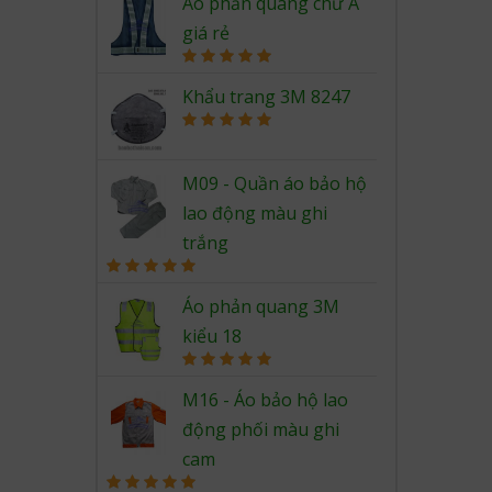
out of 5
Áo phản quang chữ A
giá rẻ
Rated
5.00
out of 5
Khẩu trang 3M 8247
Rated
5.00
out of 5
M09 - Quần áo bảo hộ
lao động màu ghi
trắng
Rated
5.00
out of 5
Áo phản quang 3M
kiểu 18
Rated
5.00
out of 5
M16 - Áo bảo hộ lao
động phối màu ghi
cam