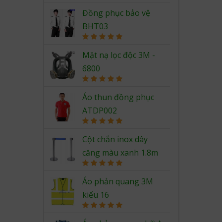
Rated
5.00
out of 5
Đồng phục bảo vệ
BHT03
Rated
5.00
out of 5
Mặt nạ lọc độc 3M -
6800
Rated
5.00
out of 5
Áo thun đồng phục
ATDP002
Rated
5.00
out of 5
Cột chắn inox dây
căng màu xanh 1.8m
Rated
5.00
out of 5
Áo phản quang 3M
kiểu 16
Rated
5.00