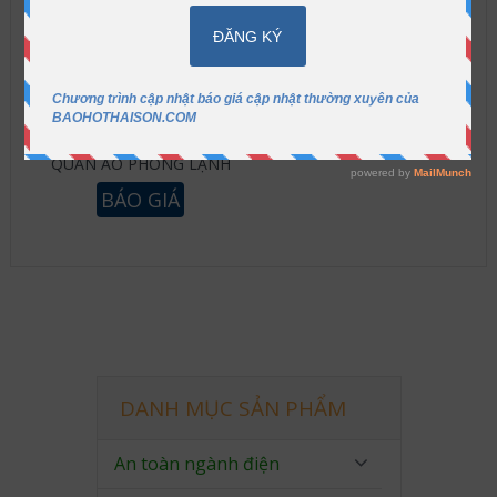
QUẦN ÁO PHÒNG LẠNH
BÁO GIÁ
DANH MỤC SẢN PHẨM
An toàn ngành điện