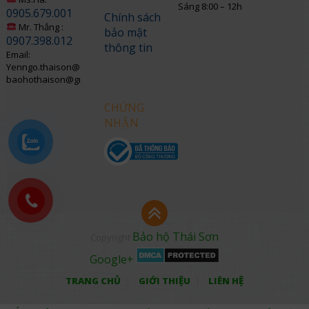
Sáng 8:00 – 12h
0905.679.001
Chính sách
Mr. Thắng :
bảo mật
0907.398.012
thông tin
Email:
Yenngo.thaison@gmail.com
baohothaison@gmail.com
CHỨNG
NHẬN
Bảo hộ Thái Sơn
Copyright
Google+
TRANG CHỦ
GIỚI THIỆU
LIÊN HỆ