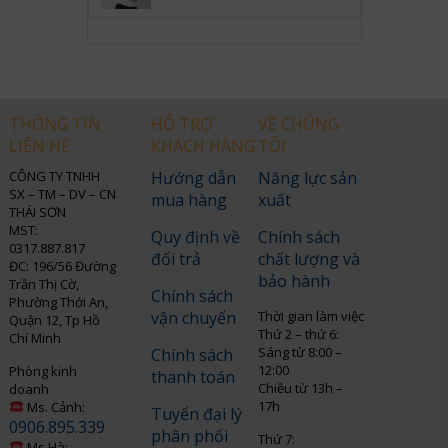
THÔNG TIN
HỖ TRỢ
VỀ CHÚNG
LIÊN HỆ
KHÁCH HÀNG
TÔI
CÔNG TY TNHH
Hướng dẫn
Năng lực sản
SX – TM – DV – CN
mua hàng
xuất
THÁI SƠN
MST:
Quy định về
Chính sách
0317.887.817
đổi trả
chất lượng và
ĐC: 196/56 Đường
bảo hành
Trần Thị Cờ,
Chính sách
Phường Thới An,
vận chuyển
Thời gian làm việc
Quận 12, Tp Hồ
Thứ 2 – thứ 6:
Chí Minh
Sáng từ 8:00 –
Chính sách
12:00
Phòng kinh
thanh toán
Chiều từ 13h –
doanh
17h
Ms. Cảnh:
Tuyển đại lý
0906.895.339
phân phối
Thứ 7:
Ms.Hà: