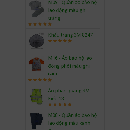
out of 5
M09 - Quần áo bảo hộ
lao động màu ghi
trắng
Rated
5.00
out of 5
Khẩu trang 3M 8247
Rated
5.00
out of 5
M16 - Áo bảo hộ lao
động phối màu ghi
cam
Rated
5.00
out of 5
Áo phản quang 3M
kiểu 18
Rated
5.00
out of 5
M08 - Quần áo bảo hộ
lao động màu xanh