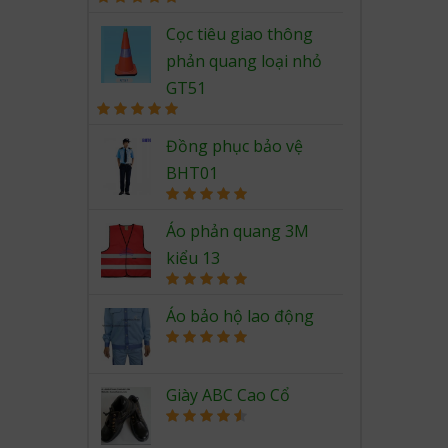
Rated
5.00
out of 5
Cọc tiêu giao thông
phản quang loại nhỏ
GT51
Rated
5.00
out of 5
Đồng phục bảo vệ
BHT01
Rated
5.00
out of 5
Áo phản quang 3M
kiểu 13
Rated
5.00
out of 5
Áo bảo hộ lao động
Rated
5.00
out of 5
Giày ABC Cao Cổ
Rated
4.67