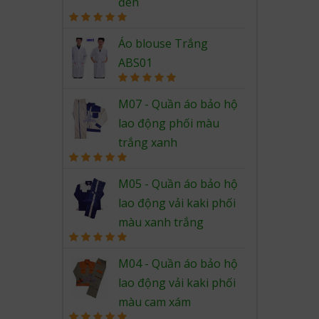
đen
Rated
5.00
out of 5
Áo blouse Trắng
ABS01
Rated
5.00
out of 5
M07 - Quần áo bảo hộ
lao động phối màu
trắng xanh
Rated
5.00
out of 5
M05 - Quần áo bảo hộ
lao động vải kaki phối
màu xanh trắng
Rated
5.00
out of 5
M04 - Quần áo bảo hộ
lao động vải kaki phối
màu cam xám