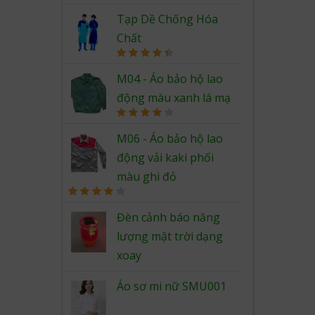
out of 5
Tạp Dề Chống Hóa
Chất
Rated
4.50
out of 5
M04 - Áo bảo hộ lao
động màu xanh lá mạ
Rated
4.00
out
M06 - Áo bảo hộ lao
of 5
động vải kaki phối
màu ghi đỏ
Rated
4.00
out
Đèn cảnh báo năng
of 5
lượng mặt trời dạng
xoay
Áo sơ mi nữ SMU001