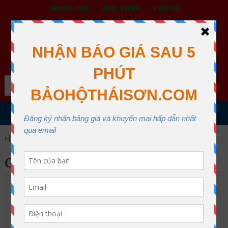
TRANG CHỦ
GIỚI THIỆU
LIÊN HỆ
BẢO HỘ LAO ĐỘNG THÁI SƠN
XƯỞNG MAY THÁI SƠN QUẬN 12
Search
MENU
Home
giày kho lạnh
GIÀY KHO LẠNH