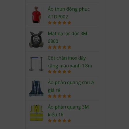
Rated
5.00
out of 5
Áo thun đồng phục
ATDP002
Rated
5.00
out of 5
Mặt nạ lọc độc 3M -
6800
Rated
5.00
out of 5
Cột chắn inox dây
căng màu xanh 1.8m
Rated
5.00
out of 5
Áo phản quang chữ A
giá rẻ
Rated
5.00
out of 5
Áo phản quang 3M
kiểu 16
Rated
5.00