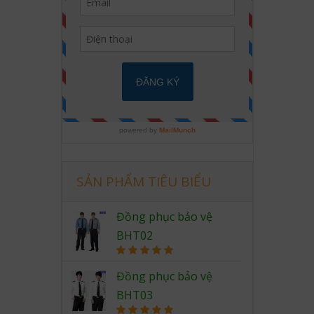
SẢN PHẨM TIÊU BIỂU
Đồng phục bảo vệ
BHT02
Rated
5.00
out of 5
Đồng phục bảo vệ
BHT03