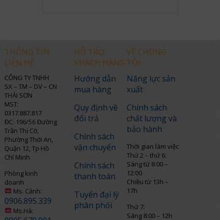
THÔNG TIN
HỖ TRỢ
VỀ CHÚNG
LIÊN HỆ
KHÁCH HÀNG
TÔI
CÔNG TY TNHH
Hướng dẫn
Năng lực sản
SX – TM – DV – CN
mua hàng
xuất
THÁI SƠN
MST:
Quy định về
Chính sách
0317.887.817
đổi trả
chất lượng và
ĐC: 196/56 Đường
bảo hành
Trần Thị Cờ,
Chính sách
Phường Thới An,
vận chuyển
Thời gian làm việc
Quận 12, Tp Hồ
Thứ 2 – thứ 6:
Chí Minh
Sáng từ 8:00 –
Chính sách
12:00
Phòng kinh
thanh toán
Chiều từ 13h –
doanh
17h
Ms. Cảnh:
Tuyển đại lý
0906.895.339
phân phối
Thứ 7:
Ms.Hà:
Sáng 8:00 – 12h