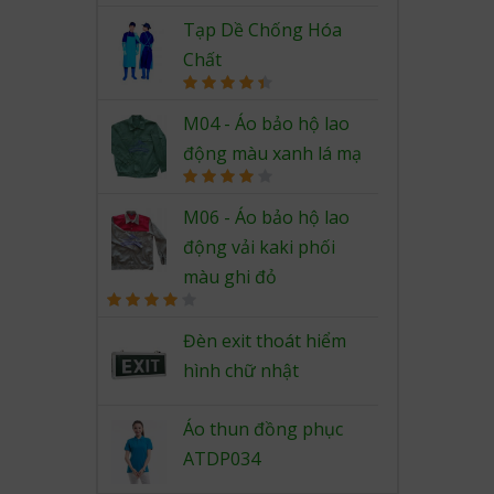
out of 5
Tạp Dề Chống Hóa
Chất
Rated
4.50
out of 5
M04 - Áo bảo hộ lao
động màu xanh lá mạ
Rated
4.00
out
M06 - Áo bảo hộ lao
of 5
động vải kaki phối
màu ghi đỏ
Rated
4.00
out
Đèn exit thoát hiểm
of 5
hình chữ nhật
Áo thun đồng phục
ATDP034