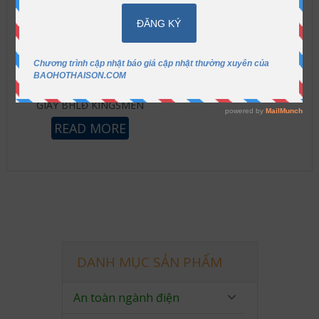
GIÀY BHLĐ KINGSMEN
READ MORE
DANH MỤC SẢN PHẨM
An toàn ngành điện