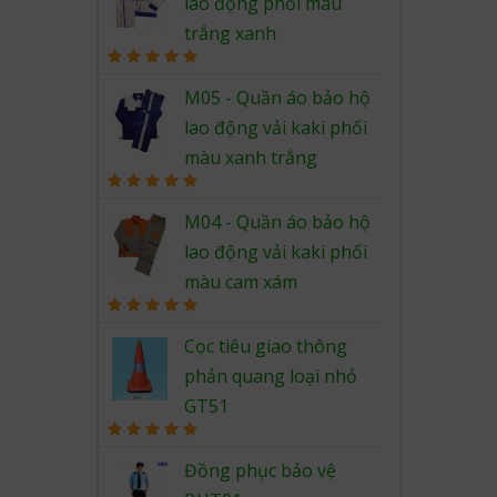
lao động phối màu
trắng xanh
Rated
5.00
out of 5
M05 - Quần áo bảo hộ
lao động vải kaki phối
màu xanh trắng
Rated
5.00
out of 5
M04 - Quần áo bảo hộ
lao động vải kaki phối
màu cam xám
Rated
5.00
out of 5
Cọc tiêu giao thông
phản quang loại nhỏ
GT51
Rated
5.00
out of 5
Đồng phục bảo vệ