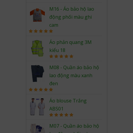
out of 5
M16 - Áo bảo hộ lao
động phối màu ghi
cam
Rated
5.00
out of 5
Áo phản quang 3M
kiểu 18
Rated
5.00
out of 5
M08 - Quần áo bảo hộ
lao động màu xanh
đen
Rated
5.00
out of 5
Áo blouse Trắng
ABS01
Rated
5.00
out of 5
M07 - Quần áo bảo hộ