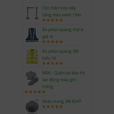
Rated
5.00
out of 5
Cột chắn inox dây
căng màu xanh 1.8m
Rated
5.00
out of 5
Áo phản quang chữ A
giá rẻ
Rated
5.00
out of 5
Áo phản quang 3M
kiểu 16
Rated
5.00
out of 5
M09 - Quần áo bảo hộ
lao động màu ghi
trắng
Rated
5.00
out of 5
Khẩu trang 3M 8247
Rated
5.00