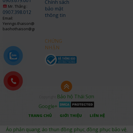
0905.679.001
Chính sách
Mr. Thắng :
bảo mật
0907.398.012
thông tin
Email:
Yenngo.thaison@gmail.com
baohothaison@gmail.com
CHỨNG
NHẬN
Bảo hộ Thái Sơn
Copyright
Google+
TRANG CHỦ
GIỚI THIỆU
LIÊN HỆ
Áo phản quang
áo thun đồng phục
đồng phục bảo vệ
,
,
,