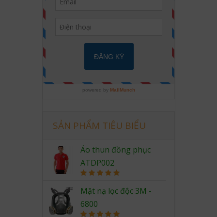
SẢN PHẨM TIÊU BIỂU
Áo thun đồng phục
ATDP002
Rated
5.00
out of 5
Mặt nạ lọc độc 3M -
6800