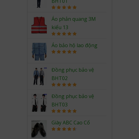
BHT01
Rated
5.00
out of 5
Áo phản quang 3M
kiểu 13
Rated
5.00
out of 5
Áo bảo hộ lao động
Rated
5.00
out of 5
Đồng phục bảo vệ
BHT02
Rated
5.00
out of 5
Đồng phục bảo vệ
BHT03
Rated
5.00
out of 5
Giày ABC Cao Cổ
Rated
4.67