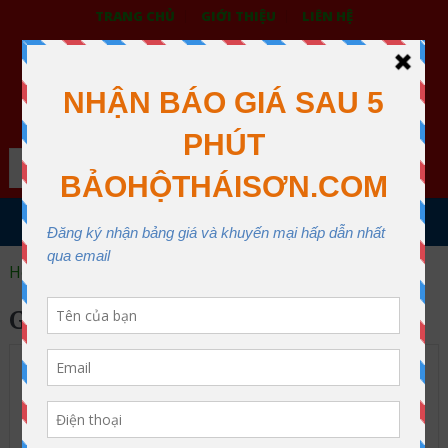
TRANG CHỦ
GIỚI THIỆU
LIÊN HỆ
BẢO HỘ LAO ĐỘNG THÁI SƠN
XƯỞNG MAY THÁI SƠN QUẬN 12
Search
MENU
Home
giày da mũi thép
GIÀY DA MŨI THÉP