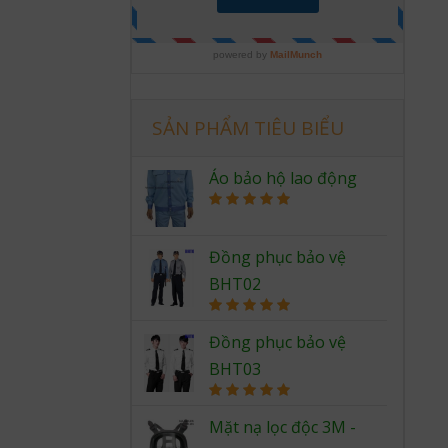
SẢN PHẨM TIÊU BIỂU
Áo bảo hộ lao động
Rated
5.00
out of 5
Đồng phục bảo vệ
BHT02
Rated
5.00
out of 5
Đồng phục bảo vệ
BHT03
Rated
5.00
out of 5
Mặt nạ lọc độc 3M -