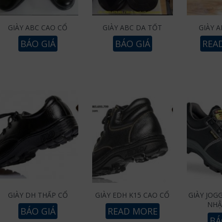
GIÀY ABC CAO CỔ
GIÀY ABC DA TỐT
GIÀY A
BÁO GIÁ
BÁO GIÁ
REA
GIÀY DH THẤP CỔ
GIÀY EDH K15 CAO CỔ
GIÀY JOG
NHẬ
BÁO GIÁ
READ MORE
BÁ