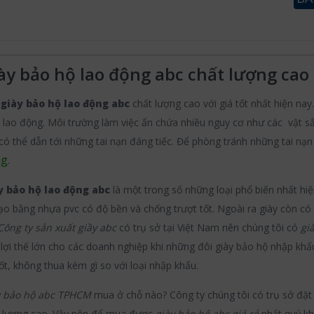
ày bảo hộ lao động abc chất lượng cao 
n
giày bảo hộ lao động abc
chất lượng cao với giá tốt nhất hiện nay
h lao động. Môi trường làm việc ẩn chứa nhiều nguy cơ như các vật 
có thể dẫn tới những tai nạn đáng tiếc. Để phòng tránh những tai nạn
ng
.
y bảo hộ lao động abc
là một trong số những loại phổ biến nhất hi
ạo bằng nhựa pvc có độ bền và chống trượt tốt. Ngoài ra giày còn có
Công ty sản xuất giầy abc
có trụ sở tại Việt Nam nên chúng tôi có
già
lợi thế lớn cho các doanh nghiệp khi những đôi giày bảo hộ nhập khẩ
tốt, không thua kém gì so với loại nhập khẩu.
y bảo hộ abc TPHCM
mua ở chỗ nào? Công ty chúng tôi có trụ sở đặt
 lượng cao. Vậy nên để mua được
giày bảo hộ abc giá rẻ
nhất quý kh