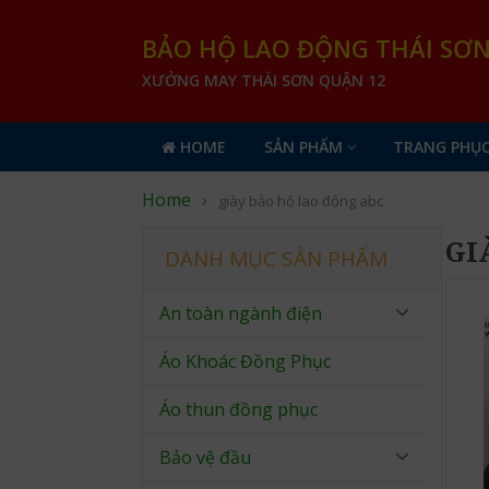
BẢO HỘ LAO ĐỘNG THÁI SƠ
XƯỞNG MAY THÁI SƠN QUẬN 12
HOME
SẢN PHẨM
TRANG PHỤC
Home
giày bảo hộ lao động abc
GI
DANH MỤC SẢN PHẨM
An toàn ngành điện
Áo Khoác Đồng Phục
Áo thun đồng phục
Bảo vệ đầu