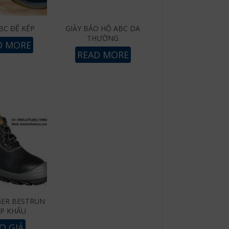
BC ĐẾ KẾP
GIÀY BẢO HỘ ABC DA
THƯỜNG
D MORE
READ MORE
GER BESTRUN
P KHẨU
O GIÁ