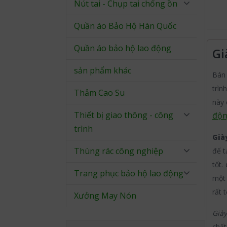
Nút tai - Chụp tai chống ồn
Quần áo Bảo Hộ Hàn Quốc
Quần áo bảo hộ lao động
Gi
sản phẩm khác
Bá
trìn
Thảm Cao Su
này 
Thiết bị giao thông - công
độ
trình
Già
Thùng rác công nghiệp
đế t
tốt.
Trang phục bảo hộ lao động
một 
rất 
Xưởng May Nón
Già
chất