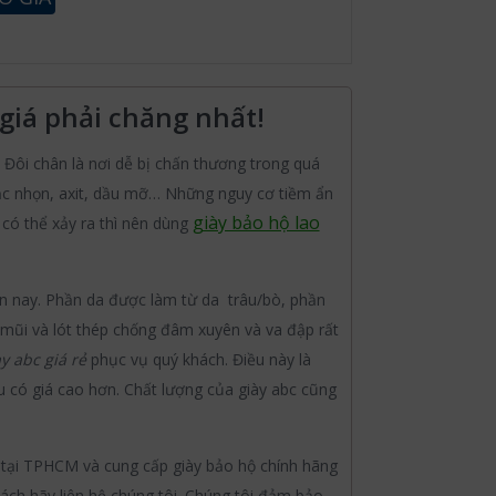
giá phải chăng nhất!
. Đôi chân là nơi dễ bị chấn thương trong quá
sắc nhọn, axit, dầu mỡ… Những nguy cơ tiềm ẩn
giày bảo hộ lao
 có thể xảy ra thì nên dùng
ện nay. Phần da được làm từ da trâu/bò, phần
 mũi và lót thép chống đâm xuyên và va đập rất
y abc giá rẻ
phục vụ quý khách. Điều này là
u có giá cao hơn. Chất lượng của giày abc cũng
 tại TPHCM và cung cấp giày bảo hộ chính hãng
ách hãy liên hệ chúng tôi. Chúng tôi đảm bảo