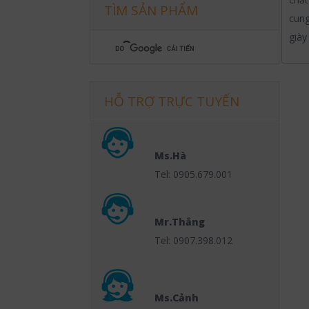
TÌM SẢN PHẨM
cung
giày
HỖ TRỢ TRỰC TUYẾN
Ms.Hà
Tel: 0905.679.001
Mr.Thắng
Tel: 0907.398.012
Ms.Cảnh