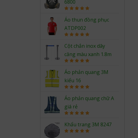
6800
Rated
5.00
out of 5
Áo thun đồng phục
ATDP002
Rated
5.00
out of 5
Cột chắn inox dây
căng màu xanh 1.8m
Rated
5.00
out of 5
Áo phản quang 3M
kiểu 16
Rated
5.00
out of 5
Áo phản quang chữ A
giá rẻ
Rated
5.00
out of 5
Khẩu trang 3M 8247
Rated
5.00