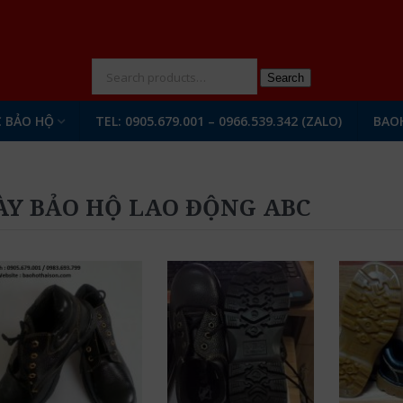
N
Search
 BẢO HỘ
TEL: 0905.679.001 – 0966.539.342 (ZALO)
BAO
ÀY BẢO HỘ LAO ĐỘNG ABC