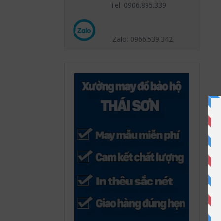
Tel: 0906.895.339
Zalo: 0966.539
.342