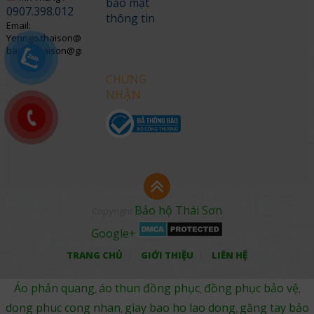
bảo mật
0907.398.012
thông tin
Email:
Yenngo.thaison@gmail.com
baohothaison@gmail.com
CHỨNG
NHẬN
Bảo hộ Thái Sơn
Copyright
Google+
TRANG CHỦ
GIỚI THIỆU
LIÊN HỆ
Áo phản quang
áo thun đồng phục
đồng phục bảo vệ
,
,
,
dong phuc cong nhan
giay bao ho lao dong
găng tay bảo
,
,