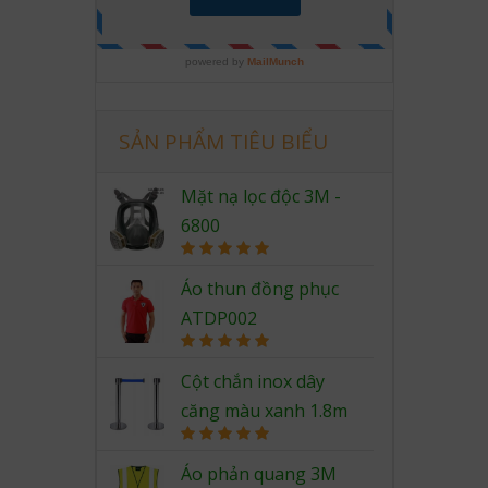
SẢN PHẨM TIÊU BIỂU
Mặt nạ lọc độc 3M -
6800
Rated
5.00
out of 5
Áo thun đồng phục
ATDP002
Rated
5.00
out of 5
Cột chắn inox dây
căng màu xanh 1.8m
Rated
5.00
out of 5
Áo phản quang 3M