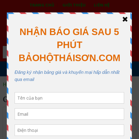
TRANG CHỦ
GIỚI THIỆU
LIÊN HỆ
BẢO HỘ LAO ĐỘNG THÁI SƠN
XƯỞNG MAY THÁI SƠN QUẬN 12
Search
MENU
Home
giày bảo hộ HCM
GIÀY BẢO HỘ HCM