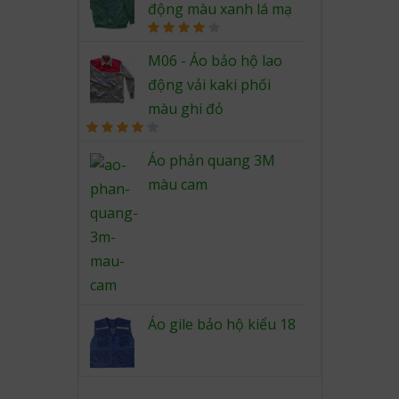
động màu xanh lá mạ
Rated
4.00
out
M06 - Áo bảo hộ lao
of 5
động vải kaki phối
màu ghi đỏ
Rated
4.00
out
Áo phản quang 3M
of 5
màu cam
Áo gile bảo hộ kiểu 18