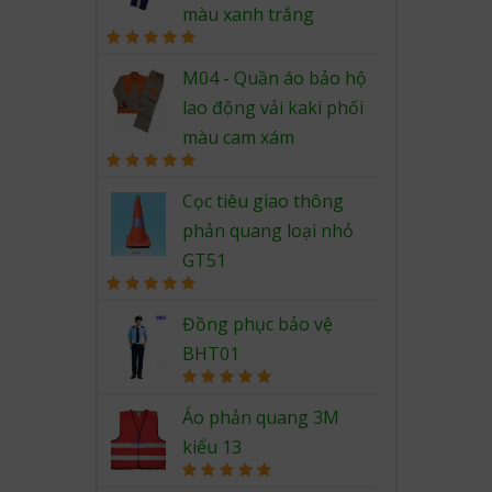
màu xanh trắng
Rated
5.00
out of 5
M04 - Quần áo bảo hộ
lao động vải kaki phối
màu cam xám
Rated
5.00
out of 5
Cọc tiêu giao thông
phản quang loại nhỏ
GT51
Rated
5.00
out of 5
Đồng phục bảo vệ
BHT01
Rated
5.00
out of 5
Áo phản quang 3M
kiểu 13