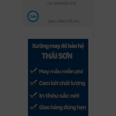
Tel: 0906.895.339
Zalo: 0966.539
.342