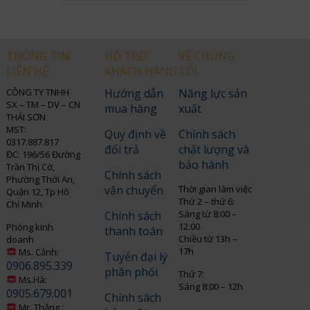
THÔNG TIN
HỖ TRỢ
VỀ CHÚNG
LIÊN HỆ
KHÁCH HÀNG
TÔI
CÔNG TY TNHH
Hướng dẫn
Năng lực sản
SX – TM – DV – CN
mua hàng
xuất
THÁI SƠN
MST:
Quy định về
Chính sách
0317.887.817
đổi trả
chất lượng và
ĐC: 196/56 Đường
bảo hành
Trần Thị Cờ,
Chính sách
Phường Thới An,
vận chuyển
Thời gian làm việc
Quận 12, Tp Hồ
Thứ 2 – thứ 6:
Chí Minh
Sáng từ 8:00 –
Chính sách
12:00
Phòng kinh
thanh toán
Chiều từ 13h –
doanh
17h
Ms. Cảnh:
Tuyển đại lý
0906.895.339
phân phối
Thứ 7:
Ms.Hà:
Sáng 8:00 – 12h
0905.679.001
Chính sách
Mr. Thắng :