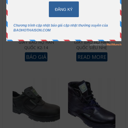
GIÀY BẢO HỘ HÀN
GIÀY BẢO HỘ HÀN
QUỐC K2-14
QUỐC SIÊU NHẸ
BÁO GIÁ
READ MORE