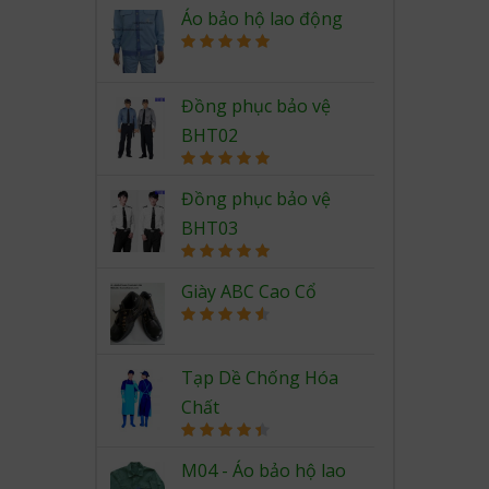
Rated
5.00
out of 5
Áo bảo hộ lao động
Rated
5.00
out of 5
Đồng phục bảo vệ
BHT02
Rated
5.00
out of 5
Đồng phục bảo vệ
BHT03
Rated
5.00
out of 5
Giày ABC Cao Cổ
Rated
4.67
out of 5
Tạp Dề Chống Hóa
Chất
Rated
4.50
out of 5
M04 - Áo bảo hộ lao