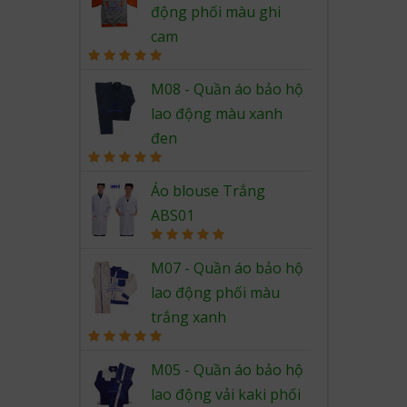
động phối màu ghi
cam
Rated
5.00
out of 5
M08 - Quần áo bảo hộ
lao động màu xanh
đen
Rated
5.00
out of 5
Áo blouse Trắng
ABS01
Rated
5.00
out of 5
M07 - Quần áo bảo hộ
lao động phối màu
trắng xanh
Rated
5.00
out of 5
M05 - Quần áo bảo hộ
lao động vải kaki phối