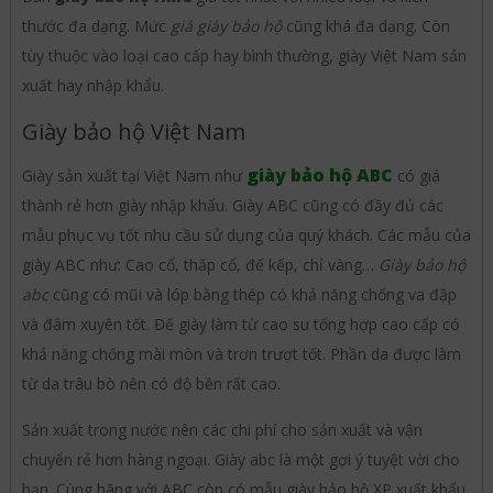
thước đa dạng. Mức
giá giày bảo hộ
cũng khá đa dạng. Còn
tùy thuộc vào loại cao cấp hay bình thường, giày Việt Nam sản
xuất hay nhập khẩu.
Giày bảo hộ Việt Nam
giày bảo hộ ABC
Giày sản xuất tại Việt Nam như
có giá
thành rẻ hơn giày nhập khẩu. Giày ABC cũng có đầy đủ các
mẫu phục vụ tốt nhu cầu sử dụng của quý khách. Các mẫu của
giày ABC như: Cao cổ, thấp cổ, đế kếp, chỉ vàng…
Giày bảo hộ
abc
cũng có mũi và lóp bằng thép có khả năng chống va đập
và đâm xuyên tốt. Đế giày làm từ cao su tổng hợp cao cấp có
khả năng chống mài mòn và trơn trượt tốt. Phần da được làm
từ da trâu bò nên có độ bền rất cao.
Sản xuất trong nước nên các chi phí cho sản xuất và vận
chuyển rẻ hơn hàng ngoại. Giày abc là một gợi ý tuyệt vời cho
bạn. Cùng hãng với ABC còn có mẫu giày bảo hộ XP xuất khẩu.