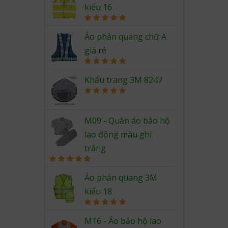
kiểu 16
Rated
5.00
out of 5
Áo phản quang chữ A
giá rẻ
Rated
5.00
out of 5
Khẩu trang 3M 8247
Rated
5.00
out of 5
M09 - Quần áo bảo hộ
lao động màu ghi
trắng
Rated
5.00
out of 5
Áo phản quang 3M
kiểu 18
Rated
5.00
out of 5
M16 - Áo bảo hộ lao