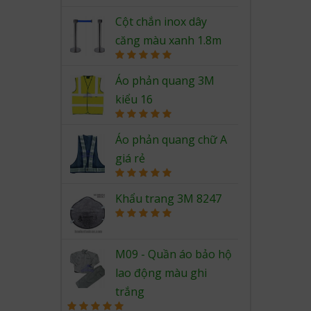
Rated
5.00
out of 5
Cột chắn inox dây
căng màu xanh 1.8m
Rated
5.00
out of 5
Áo phản quang 3M
kiểu 16
Rated
5.00
out of 5
Áo phản quang chữ A
giá rẻ
Rated
5.00
out of 5
Khẩu trang 3M 8247
Rated
5.00
out of 5
M09 - Quần áo bảo hộ
lao động màu ghi
trắng