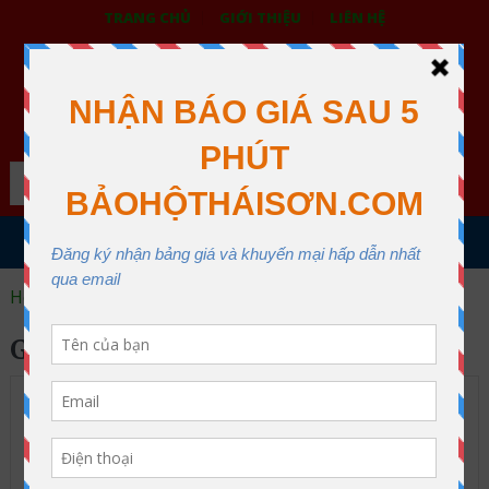
TRANG CHỦ
GIỚI THIỆU
LIÊN HỆ
BẢO HỘ LAO ĐỘNG THÁI SƠN
XƯỞNG MAY THÁI SƠN QUẬN 12
Search
MENU
Home
giày asia
GIÀY ASIA