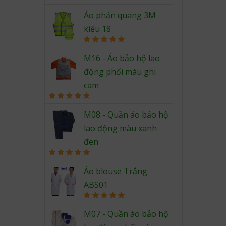
Rated
5.00
out of 5
Áo phản quang 3M
kiểu 18
Rated
5.00
out of 5
M16 - Áo bảo hộ lao
động phối màu ghi
cam
Rated
5.00
out of 5
M08 - Quần áo bảo hộ
lao động màu xanh
đen
Rated
5.00
out of 5
Áo blouse Trắng
ABS01
Rated
5.00
out of 5
M07 - Quần áo bảo hộ