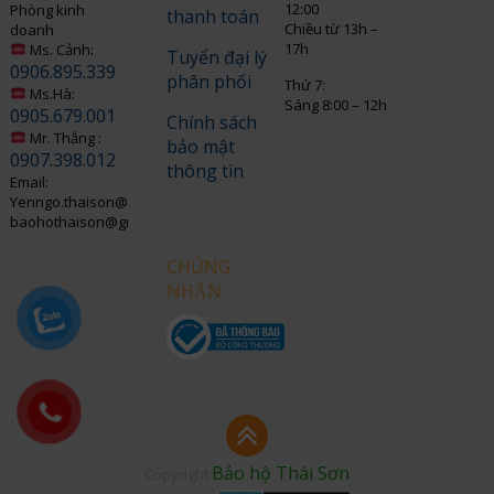
12:00
Phòng kinh
thanh toán
Chiều từ 13h –
doanh
17h
Ms. Cảnh:
Tuyển đại lý
0906.895.339
phân phối
Thứ 7:
Ms.Hà:
Sáng 8:00 – 12h
0905.679.001
Chính sách
Mr. Thắng :
bảo mật
0907.398.012
thông tin
Email:
Yenngo.thaison@gmail.com
baohothaison@gmail.com
CHỨNG
NHẬN
Bảo hộ Thái Sơn
Copyright