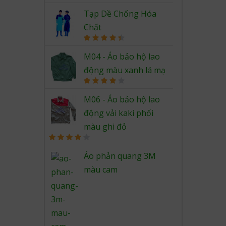
out of 5
Tạp Dề Chống Hóa
Chất
Rated
4.50
out of 5
M04 - Áo bảo hộ lao
động màu xanh lá mạ
Rated
4.00
out
M06 - Áo bảo hộ lao
of 5
động vải kaki phối
màu ghi đỏ
Rated
4.00
out
Áo phản quang 3M
of 5
màu cam