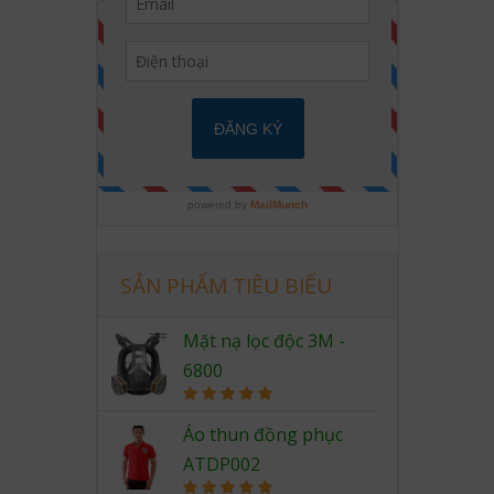
SẢN PHẨM TIÊU BIỂU
Mặt nạ lọc độc 3M -
6800
Rated
5.00
out of 5
Áo thun đồng phục
ATDP002