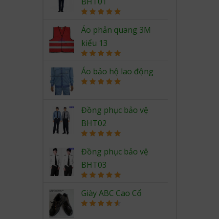
BHT01
Rated
5.00
out of 5
Áo phản quang 3M
kiểu 13
Rated
5.00
out of 5
Áo bảo hộ lao động
Rated
5.00
out of 5
Đồng phục bảo vệ
BHT02
Rated
5.00
out of 5
Đồng phục bảo vệ
BHT03
Rated
5.00
out of 5
Giày ABC Cao Cổ
Rated
4.67