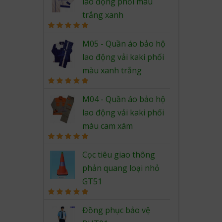
lao động phối màu
trắng xanh
Rated
5.00
out of 5
M05 - Quần áo bảo hộ
lao động vải kaki phối
màu xanh trắng
Rated
5.00
out of 5
M04 - Quần áo bảo hộ
lao động vải kaki phối
màu cam xám
Rated
5.00
out of 5
Cọc tiêu giao thông
phản quang loại nhỏ
GT51
Rated
5.00
out of 5
Đồng phục bảo vệ