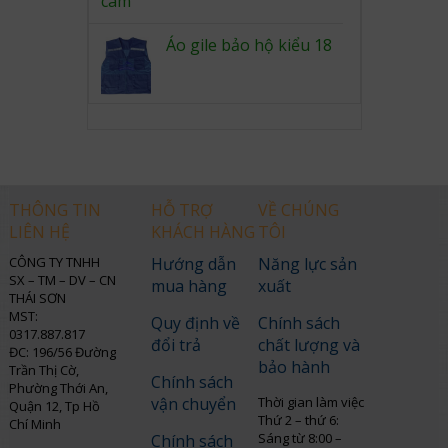
Áo gile bảo hộ kiểu 18
THÔNG TIN
HỖ TRỢ
VỀ CHÚNG
LIÊN HỆ
KHÁCH HÀNG
TÔI
CÔNG TY TNHH
Hướng dẫn
Năng lực sản
SX – TM – DV – CN
mua hàng
xuất
THÁI SƠN
MST:
Quy định về
Chính sách
0317.887.817
đổi trả
chất lượng và
ĐC: 196/56 Đường
bảo hành
Trần Thị Cờ,
Chính sách
Phường Thới An,
vận chuyển
Thời gian làm việc
Quận 12, Tp Hồ
Thứ 2 – thứ 6:
Chí Minh
Sáng từ 8:00 –
Chính sách