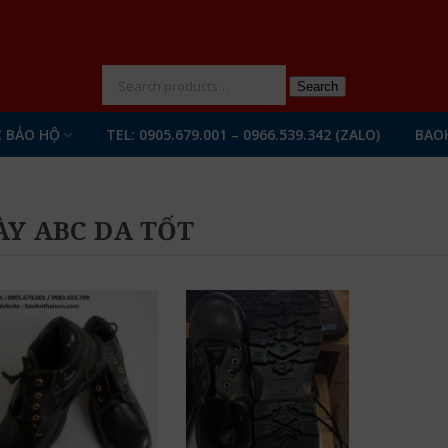
N
Search
 BẢO HỘ
TEL: 0905.679.001 – 0966.539.342 (ZALO)
BAO
ÀY ABC DA TỐT