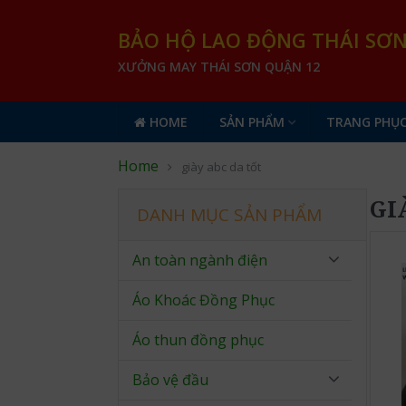
BẢO HỘ LAO ĐỘNG THÁI SƠ
XƯỞNG MAY THÁI SƠN QUẬN 12
HOME
SẢN PHẨM
TRANG PHỤC
Home
giày abc da tốt
GI
DANH MỤC SẢN PHẨM
An toàn ngành điện
Áo Khoác Đồng Phục
Áo thun đồng phục
Bảo vệ đầu