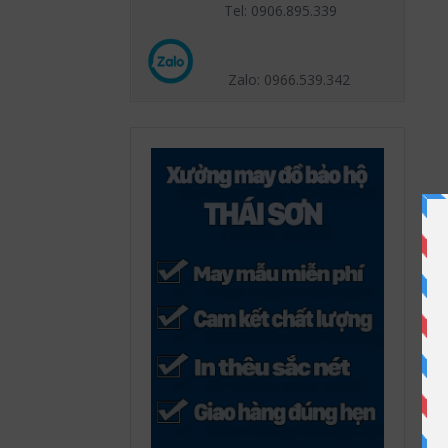
Tel: 0906.895.339
Zalo: 0966.539
.342