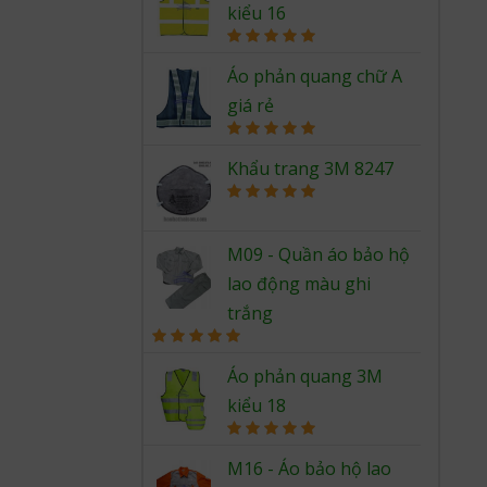
kiểu 16
Rated
5.00
out of 5
Áo phản quang chữ A
giá rẻ
Rated
5.00
out of 5
Khẩu trang 3M 8247
Rated
5.00
out of 5
M09 - Quần áo bảo hộ
lao động màu ghi
trắng
Rated
5.00
out of 5
Áo phản quang 3M
kiểu 18
Rated
5.00
out of 5
M16 - Áo bảo hộ lao