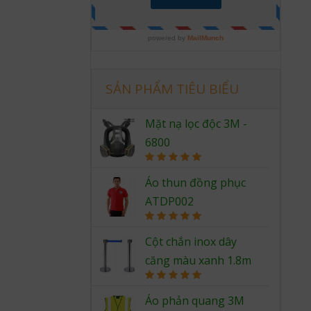
SẢN PHẨM TIÊU BIỂU
Mặt nạ lọc độc 3M -
6800
Rated
5.00
out of 5
Áo thun đồng phục
ATDP002
Rated
5.00
out of 5
Cột chắn inox dây
căng màu xanh 1.8m
Rated
5.00
out of 5
Áo phản quang 3M