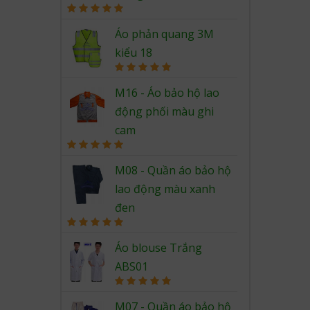
Rated
5.00
out of 5
Áo phản quang 3M
kiểu 18
Rated
5.00
out of 5
M16 - Áo bảo hộ lao
động phối màu ghi
cam
Rated
5.00
out of 5
M08 - Quần áo bảo hộ
lao động màu xanh
đen
Rated
5.00
out of 5
Áo blouse Trắng
ABS01
Rated
5.00
out of 5
M07 - Quần áo bảo hộ