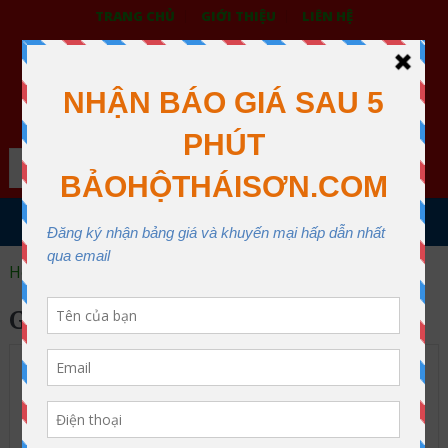
TRANG CHỦ
GIỚI THIỆU
LIÊN HỆ
BẢO HỘ LAO ĐỘNG THÁI SƠN
XƯỞNG MAY THÁI SƠN QUẬN 12
Search
MENU
Home
gang tay phu pu
GANG TAY PHU PU