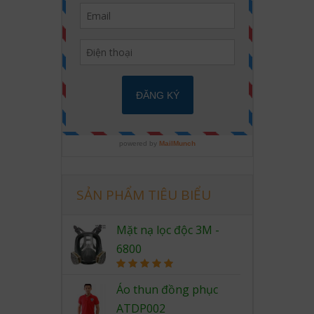
SẢN PHẨM TIÊU BIỂU
Mặt nạ lọc độc 3M -
6800
Rated
5.00
out of 5
Áo thun đồng phục
ATDP002