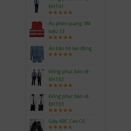
BHT01
Rated
5.00
out of 5
Áo phản quang 3M
kiểu 13
Rated
5.00
out of 5
Áo bảo hộ lao động
Rated
5.00
out of 5
Đồng phục bảo vệ
BHT02
Rated
5.00
out of 5
Đồng phục bảo vệ
BHT03
Rated
5.00
out of 5
Giày ABC Cao Cổ