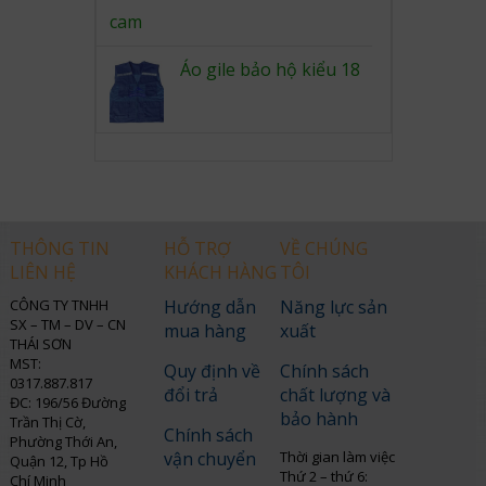
Áo gile bảo hộ kiểu 18
THÔNG TIN
HỖ TRỢ
VỀ CHÚNG
LIÊN HỆ
KHÁCH HÀNG
TÔI
CÔNG TY TNHH
Hướng dẫn
Năng lực sản
SX – TM – DV – CN
mua hàng
xuất
THÁI SƠN
MST:
Quy định về
Chính sách
0317.887.817
đổi trả
chất lượng và
ĐC: 196/56 Đường
bảo hành
Trần Thị Cờ,
Chính sách
Phường Thới An,
vận chuyển
Thời gian làm việc
Quận 12, Tp Hồ
Thứ 2 – thứ 6:
Chí Minh