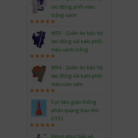
lao động phối màu
trắng xanh
Rated
5.00
out of 5
M05 - Quần áo bảo hộ
lao động vải kaki phối
màu xanh trắng
Rated
5.00
out of 5
M04 - Quần áo bảo hộ
lao động vải kaki phối
màu cam xám
Rated
5.00
out of 5
Cọc tiêu giao thông
phản quang loại nhỏ
GT51
Rated
5.00
out of 5
Đồng phục bảo vệ