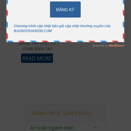
GĂNG TAY PHỦ PU
LÒNG BÀN TAY
READ MORE
DANH MỤC SẢN PHẨM
An toàn ngành điện