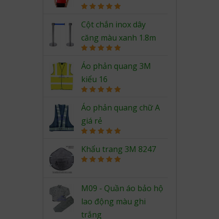
Rated
5.00
out of 5
Cột chắn inox dây
căng màu xanh 1.8m
Rated
5.00
out of 5
Áo phản quang 3M
kiểu 16
Rated
5.00
out of 5
Áo phản quang chữ A
giá rẻ
Rated
5.00
out of 5
Khẩu trang 3M 8247
Rated
5.00
out of 5
M09 - Quần áo bảo hộ
lao động màu ghi
trắng