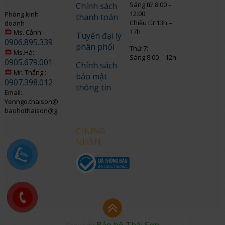
Sáng từ 8:00 –
Chính sách
12:00
Phòng kinh
thanh toán
Chiều từ 13h –
doanh
17h
Ms. Cảnh:
Tuyển đại lý
0906.895.339
phân phối
Thứ 7:
Ms.Hà:
Sáng 8:00 – 12h
0905.679.001
Chính sách
Mr. Thắng :
bảo mật
0907.398.012
thông tin
Email:
Yenngo.thaison@gmail.com
baohothaison@gmail.com
CHỨNG
NHẬN
Bảo hộ Thái Sơn