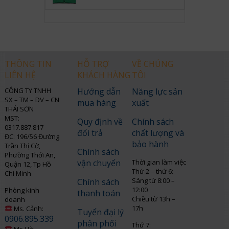
THÔNG TIN
HỖ TRỢ
VỀ CHÚNG
LIÊN HỆ
KHÁCH HÀNG
TÔI
CÔNG TY TNHH
Hướng dẫn
Năng lực sản
SX – TM – DV – CN
mua hàng
xuất
THÁI SƠN
MST:
Quy định về
Chính sách
0317.887.817
đổi trả
chất lượng và
ĐC: 196/56 Đường
bảo hành
Trần Thị Cờ,
Chính sách
Phường Thới An,
vận chuyển
Thời gian làm việc
Quận 12, Tp Hồ
Thứ 2 – thứ 6:
Chí Minh
Sáng từ 8:00 –
Chính sách
12:00
Phòng kinh
thanh toán
Chiều từ 13h –
doanh
17h
Ms. Cảnh:
Tuyển đại lý
0906.895.339
phân phối
Thứ 7:
Ms.Hà: