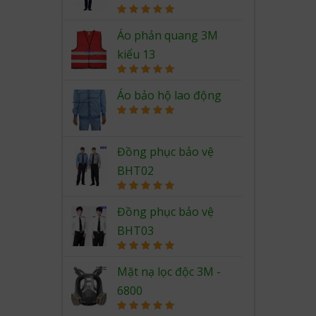
Rated
5.00
out of 5
Áo phản quang 3M
kiểu 13
Rated
5.00
out of 5
Áo bảo hộ lao động
Rated
5.00
out of 5
Đồng phục bảo vệ
BHT02
Rated
5.00
out of 5
Đồng phục bảo vệ
BHT03
Rated
5.00
out of 5
Mặt nạ lọc độc 3M -
6800