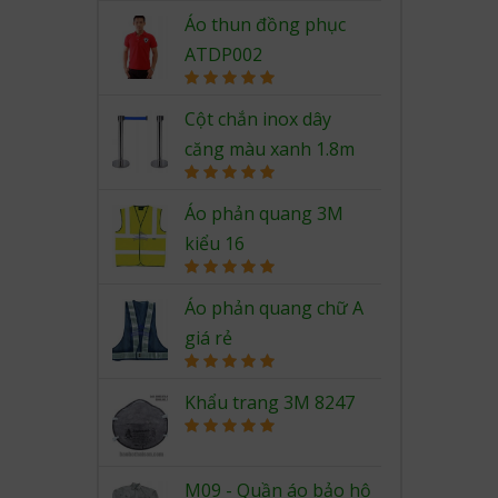
Rated
5.00
out of 5
Áo thun đồng phục
ATDP002
Rated
5.00
out of 5
Cột chắn inox dây
căng màu xanh 1.8m
Rated
5.00
out of 5
Áo phản quang 3M
kiểu 16
Rated
5.00
out of 5
Áo phản quang chữ A
giá rẻ
Rated
5.00
out of 5
Khẩu trang 3M 8247
Rated
5.00
out of 5
M09 - Quần áo bảo hộ