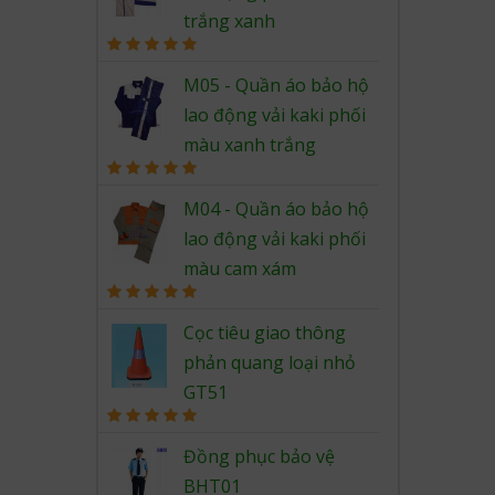
trắng xanh
Rated
5.00
out of 5
M05 - Quần áo bảo hộ
lao động vải kaki phối
màu xanh trắng
Rated
5.00
out of 5
M04 - Quần áo bảo hộ
lao động vải kaki phối
màu cam xám
Rated
5.00
out of 5
Cọc tiêu giao thông
phản quang loại nhỏ
GT51
Rated
5.00
out of 5
Đồng phục bảo vệ
BHT01