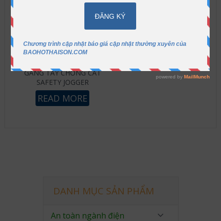
GĂNG TAY CHỐNG CẮT
SAFETY JOGGER
READ MORE
DANH MỤC SẢN PHẨM
An toàn ngành điện