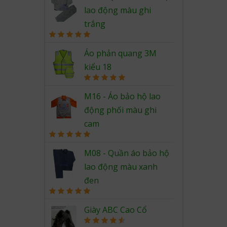
lao động màu ghi
trắng
Rated
5.00
out of 5
Áo phản quang 3M
kiểu 18
Rated
5.00
out of 5
M16 - Áo bảo hộ lao
động phối màu ghi
cam
Rated
5.00
out of 5
M08 - Quần áo bảo hộ
lao động màu xanh
đen
Rated
5.00
out of 5
Giày ABC Cao Cổ