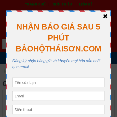
TRANG CHỦ
GIỚI THIỆU
LIÊN HỆ
BẢO HỘ LAO ĐỘNG THÁI SƠN
XƯỞNG MAY THÁI SƠN QUẬN 12
Search
MENU
Home
găng tay inox chống cắt
GĂNG TAY INOX CHỐNG CẮT