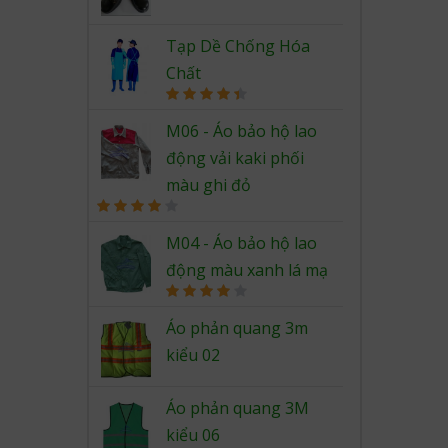
Rated
4.67
out of 5
Tạp Dề Chống Hóa
Chất
Rated
4.50
out of 5
M06 - Áo bảo hộ lao
động vải kaki phối
màu ghi đỏ
Rated
4.00
out
M04 - Áo bảo hộ lao
of 5
động màu xanh lá mạ
Rated
4.00
out
Áo phản quang 3m
of 5
kiểu 02
Áo phản quang 3M
kiểu 06