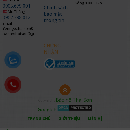
Sáng 8:00 – 12h
0905.679.001
Chính sách
Mr. Thắng :
bảo mật
0907.398.012
thông tin
Email:
Yenngo.thaison@gmail.com
baohothaison@gmail.com
CHỨNG
NHẬN
Bảo hộ Thái Sơn
Copyright
Google+
TRANG CHỦ
GIỚI THIỆU
LIÊN HỆ