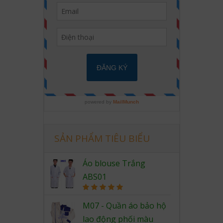
SẢN PHẨM TIÊU BIỂU
Áo blouse Trắng
ABS01
Rated
5.00
out of 5
M07 - Quần áo bảo hộ
lao động phối màu