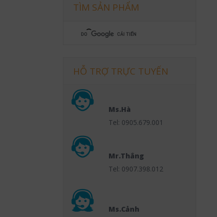
TÌM SẢN PHẨM
HỖ TRỢ TRỰC TUYẾN
Ms.Hà
Tel: 0905.679.001
Mr.Thắng
Tel: 0907.398.012
Ms.Cảnh