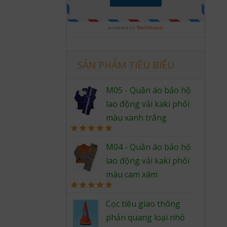
SẢN PHẨM TIÊU BIỂU
M05 - Quần áo bảo hộ
lao động vải kaki phối
màu xanh trắng
Rated
5.00
out of 5
M04 - Quần áo bảo hộ
lao động vải kaki phối
màu cam xám
Rated
5.00
out of 5
Cọc tiêu giao thông
phản quang loại nhỏ