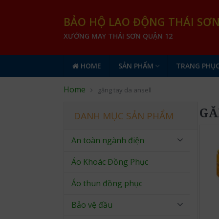
BẢO HỘ LAO ĐỘNG THÁI SƠ
XƯỞNG MAY THÁI SƠN QUẬN 12
HOME
SẢN PHẨM
TRANG PHỤC
Home
găng tay da ansell
GĂ
DANH MỤC SẢN PHẨM
An toàn ngành điện
Áo Khoác Đồng Phục
Áo thun đồng phục
Bảo vệ đầu