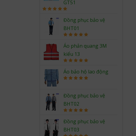
GT51
Rated
5.00
out of 5
Đồng phục bảo vệ
BHT01
Rated
5.00
out of 5
Áo phản quang 3M
kiểu 13
Rated
5.00
out of 5
Áo bảo hộ lao động
Rated
5.00
out of 5
Đồng phục bảo vệ
BHT02
Rated
5.00
out of 5
Đồng phục bảo vệ
BHT03