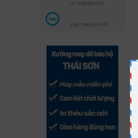
Tel: 0906.895.339
Zalo: 0966.539
.342