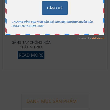
GĂNG TAY CHỐNG HÓA
CHẤT NITRILE
READ MORE
DANH MỤC SẢN PHẨM