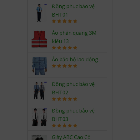
Rated
5.00
out of 5
Đồng phục bảo vệ
BHT01
Rated
5.00
out of 5
Áo phản quang 3M
kiểu 13
Rated
5.00
out of 5
Áo bảo hộ lao động
Rated
5.00
out of 5
Đồng phục bảo vệ
BHT02
Rated
5.00
out of 5
Đồng phục bảo vệ
BHT03
Rated
5.00
out of 5
Giày ABC Cao Cổ