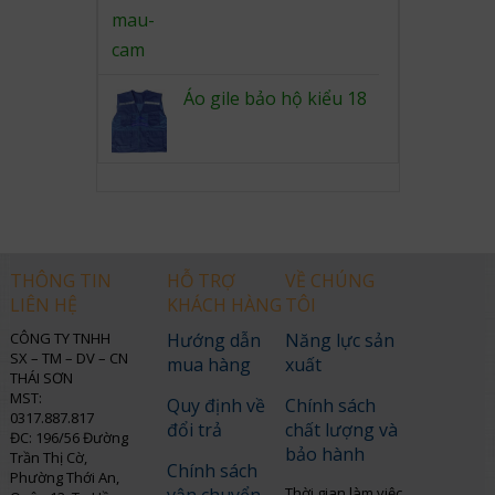
Áo gile bảo hộ kiểu 18
THÔNG TIN
HỖ TRỢ
VỀ CHÚNG
LIÊN HỆ
KHÁCH HÀNG
TÔI
CÔNG TY TNHH
Hướng dẫn
Năng lực sản
SX – TM – DV – CN
mua hàng
xuất
THÁI SƠN
MST:
Quy định về
Chính sách
0317.887.817
đổi trả
chất lượng và
ĐC: 196/56 Đường
bảo hành
Trần Thị Cờ,
Chính sách
Phường Thới An,
Thời gian làm việc