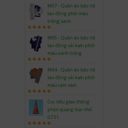
Rated
5.00
out of 5
M07 - Quần áo bảo hộ
lao động phối màu
trắng xanh
Rated
5.00
out of 5
M05 - Quần áo bảo hộ
lao động vải kaki phối
màu xanh trắng
Rated
5.00
out of 5
M04 - Quần áo bảo hộ
lao động vải kaki phối
màu cam xám
Rated
5.00
out of 5
Cọc tiêu giao thông
phản quang loại nhỏ
GT51