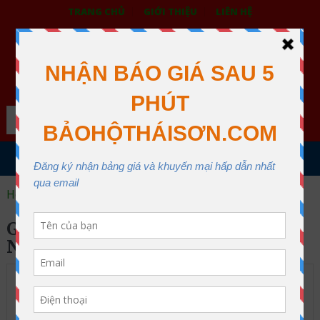
TRANG CHỦ
GIỚI THIỆU
LIÊN HỆ
BẢO HỘ LAO ĐỘNG THÁI SƠN
XƯỞNG MAY THÁI SƠN QUẬN 12
Search
MENU
Home
Găng tay chống hóa chất nitrile.
GĂNG TAY CHỐNG HÓA CHẤT
NITRILE.