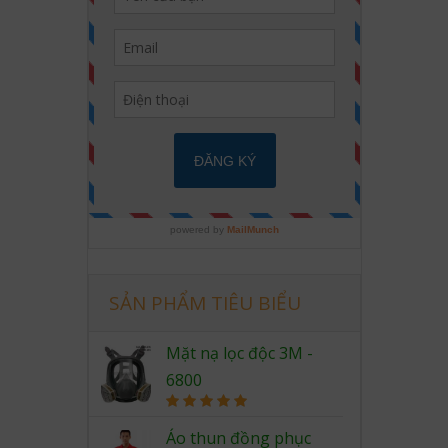
SẢN PHẨM TIÊU BIỂU
Mặt nạ lọc độc 3M -
6800
Rated
5.00
out of 5
Áo thun đồng phục