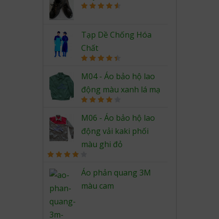
Rated
4.67
out of 5
Tạp Dề Chống Hóa
Chất
Rated
4.50
out of 5
M04 - Áo bảo hộ lao
động màu xanh lá mạ
Rated
4.00
out
M06 - Áo bảo hộ lao
of 5
động vải kaki phối
màu ghi đỏ
Rated
4.00
out
Áo phản quang 3M
of 5
màu cam