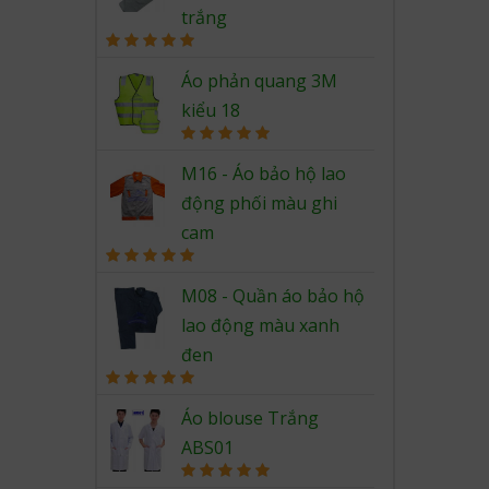
trắng
Rated
5.00
out of 5
Áo phản quang 3M
kiểu 18
Rated
5.00
out of 5
M16 - Áo bảo hộ lao
động phối màu ghi
cam
Rated
5.00
out of 5
M08 - Quần áo bảo hộ
lao động màu xanh
đen
Rated
5.00
out of 5
Áo blouse Trắng
ABS01