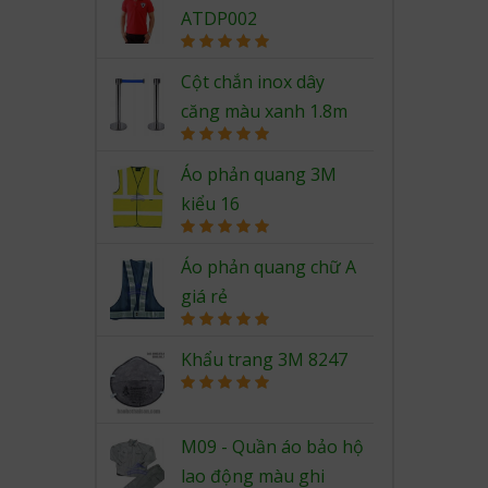
ATDP002
Rated
5.00
out of 5
Cột chắn inox dây
căng màu xanh 1.8m
Rated
5.00
out of 5
Áo phản quang 3M
kiểu 16
Rated
5.00
out of 5
Áo phản quang chữ A
giá rẻ
Rated
5.00
out of 5
Khẩu trang 3M 8247
Rated
5.00
out of 5
M09 - Quần áo bảo hộ
lao động màu ghi