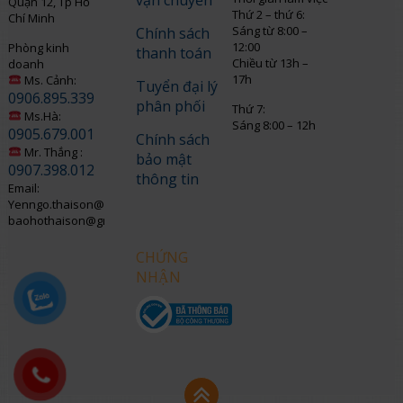
vận chuyển
Quận 12, Tp Hồ
Thứ 2 – thứ 6:
Chí Minh
Sáng từ 8:00 –
Chính sách
12:00
Phòng kinh
thanh toán
Chiều từ 13h –
doanh
17h
Ms. Cảnh:
Tuyển đại lý
0906.895.339
phân phối
Thứ 7:
Ms.Hà:
Sáng 8:00 – 12h
0905.679.001
Chính sách
Mr. Thắng :
bảo mật
0907.398.012
thông tin
Email:
Yenngo.thaison@gmail.com
baohothaison@gmail.com
CHỨNG
NHẬN