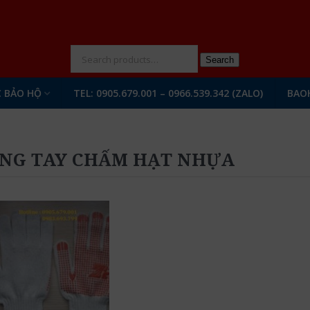
N
Search
 BẢO HỘ
TEL: 0905.679.001 – 0966.539.342 (ZALO)
BAO
NG TAY CHẤM HẠT NHỰA