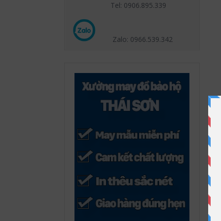
Tel: 0906.895.339
Zalo: 0966.539
.342