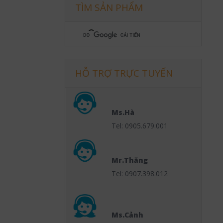
TÌM SẢN PHẨM
HỖ TRỢ TRỰC TUYẾN
Ms.Hà
Tel: 0905.679.001
Mr.Thắng
Tel: 0907.398.012
Ms.Cảnh