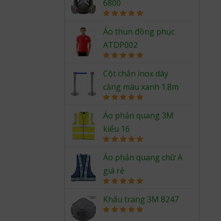
6800
Rated
5.00
out of 5
Áo thun đồng phục
ATDP002
Rated
5.00
out of 5
Cột chắn inox dây
căng màu xanh 1.8m
Rated
5.00
out of 5
Áo phản quang 3M
kiểu 16
Rated
5.00
out of 5
Áo phản quang chữ A
giá rẻ
Rated
5.00
out of 5
Khẩu trang 3M 8247
Rated
5.00