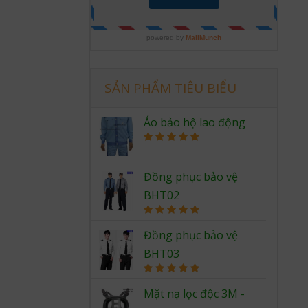
SẢN PHẨM TIÊU BIỂU
Áo bảo hộ lao động
Rated
5.00
out of 5
Đồng phục bảo vệ
BHT02
Rated
5.00
out of 5
Đồng phục bảo vệ
BHT03
Rated
5.00
out of 5
Mặt nạ lọc độc 3M -