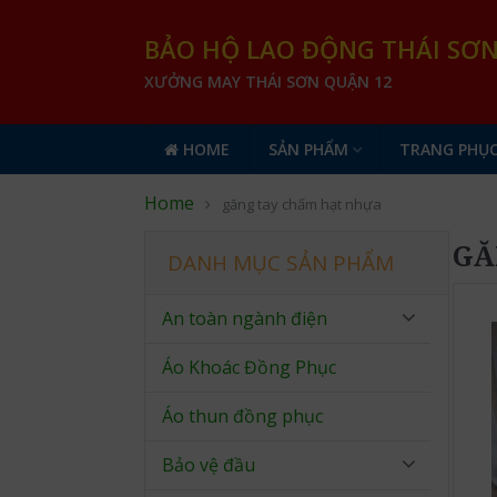
BẢO HỘ LAO ĐỘNG THÁI SƠ
XƯỞNG MAY THÁI SƠN QUẬN 12
HOME
SẢN PHẨM
TRANG PHỤC
Home
găng tay chấm hạt nhựa
GĂ
DANH MỤC SẢN PHẨM
An toàn ngành điện
Áo Khoác Đồng Phục
Áo thun đồng phục
Bảo vệ đầu