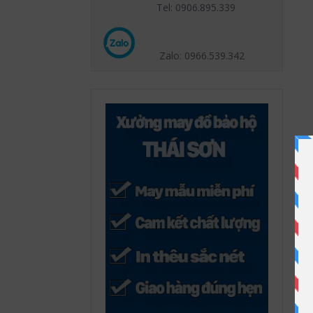
Tel: 0906.895.339
Zalo: 0966.539
.342