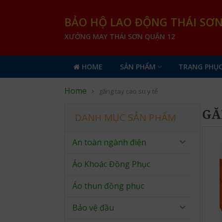
BẢO HỘ LAO ĐỘNG THÁI SƠ
XƯỞNG MAY THÁI SƠN QUẬN 12
HOME
SẢN PHẨM
TRANG PHỤC
Home
găng tay cao su y tế
GĂ
DANH MỤC SẢN PHẨM
An toàn ngành điện
Áo Khoác Đồng Phục
Áo thun đồng phục
Bảo vệ đầu