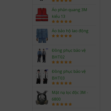
Rated
5.00
out of 5
Áo phản quang 3M
kiểu 13
Rated
5.00
out of 5
Áo bảo hộ lao động
Rated
5.00
out of 5
Đồng phục bảo vệ
BHT02
Rated
5.00
out of 5
Đồng phục bảo vệ
BHT03
Rated
5.00
out of 5
Mặt nạ lọc độc 3M -
6800
Rated
5.00