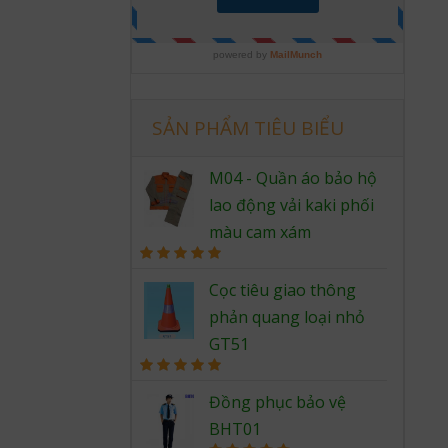
SẢN PHẨM TIÊU BIỂU
M04 - Quần áo bảo hộ
lao động vải kaki phối
màu cam xám
Rated
5.00
out of 5
Cọc tiêu giao thông
phản quang loại nhỏ
GT51
Rated
5.00
out of 5
Đồng phục bảo vệ
BHT01