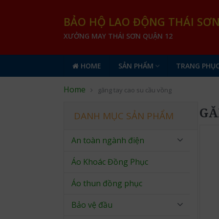
BẢO HỘ LAO ĐỘNG THÁI SƠ
XƯỞNG MAY THÁI SƠN QUẬN 12
HOME
SẢN PHẨM
TRANG PHỤC
Home
găng tay cao su cầu vồng
GĂ
DANH MỤC SẢN PHẨM
An toàn ngành điện
Áo Khoác Đồng Phục
Áo thun đồng phục
Bảo vệ đầu