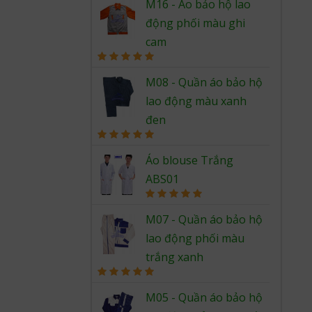
out of 5
M16 - Áo bảo hộ lao
động phối màu ghi
cam
Rated
5.00
out of 5
M08 - Quần áo bảo hộ
lao động màu xanh
đen
Rated
5.00
out of 5
Áo blouse Trắng
ABS01
Rated
5.00
out of 5
M07 - Quần áo bảo hộ
lao động phối màu
trắng xanh
Rated
5.00
out of 5
M05 - Quần áo bảo hộ