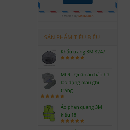
SẢN PHẨM TIÊU BIỂU
Khẩu trang 3M 8247
Rated
5.00
out of 5
M09 - Quần áo bảo hộ
lao động màu ghi
trắng
Rated
5.00
out of 5
Áo phản quang 3M
kiểu 18
Rated
5.00