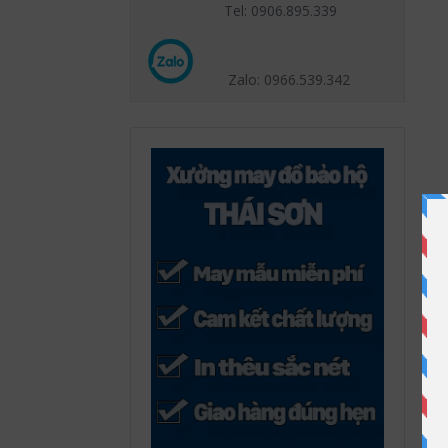
Tel: 0906.895.339
Zalo: 0966.539
.342