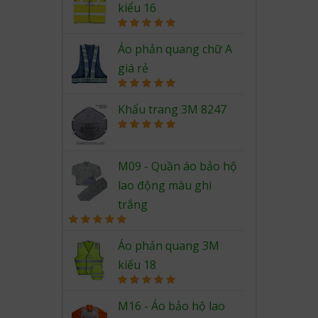
kiểu 16
Rated
5.00
out of 5
Áo phản quang chữ A
giá rẻ
Rated
5.00
out of 5
Khẩu trang 3M 8247
Rated
5.00
out of 5
M09 - Quần áo bảo hộ
lao động màu ghi
trắng
Rated
5.00
out of 5
Áo phản quang 3M
kiểu 18
Rated
5.00
out of 5
M16 - Áo bảo hộ lao