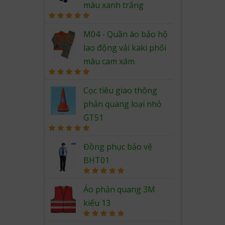
màu xanh trắng
Rated
5.00
out of 5
M04 - Quần áo bảo hộ
lao động vải kaki phối
màu cam xám
Rated
5.00
out of 5
Cọc tiêu giao thông
phản quang loại nhỏ
GT51
Rated
5.00
out of 5
Đồng phục bảo vệ
BHT01
Rated
5.00
out of 5
Áo phản quang 3M
kiểu 13
Rated
5.00