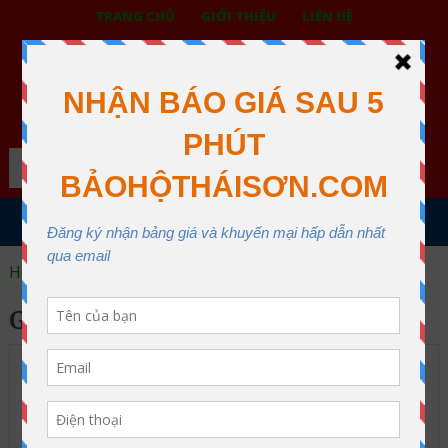
TRANG CHỦ
GIỚI THIỆU
LIÊN HỆ
BẢO HỘ LAO ĐỘNG THÁI SƠN
XƯỞNG MAY THÁI SƠN QUẬN 12
Search
MENU
Home
găng tay Ansell 43-216
GĂNG TAY ANSELL 43-216