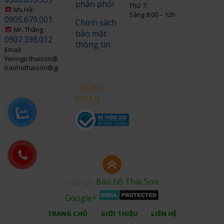
phân phối
Thứ 7:
Ms.Hà:
Sáng 8:00 – 12h
0905.679.001
Chính sách
Mr. Thắng :
bảo mật
0907.398.012
thông tin
Email:
Yenngo.thaison@gmail.com
baohothaison@gmail.com
CHỨNG
NHẬN
Bảo hộ Thái Sơn
Copyright
Google+
TRANG CHỦ
GIỚI THIỆU
LIÊN HỆ