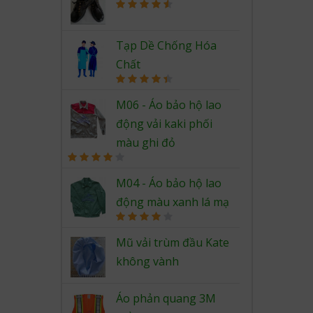
Rated
4.67
out of 5
Tạp Dề Chống Hóa
Chất
Rated
4.50
out of 5
M06 - Áo bảo hộ lao
động vải kaki phối
màu ghi đỏ
Rated
4.00
out
M04 - Áo bảo hộ lao
of 5
động màu xanh lá mạ
Rated
4.00
out
Mũ vải trùm đầu Kate
of 5
không vành
Áo phản quang 3M