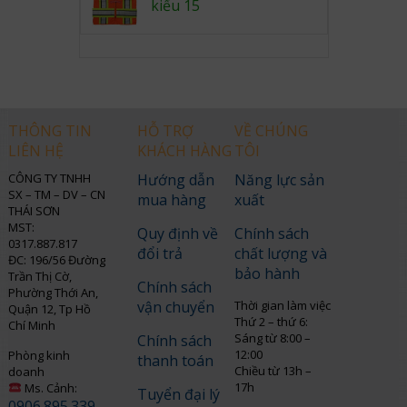
kiểu 15
THÔNG TIN
HỖ TRỢ
VỀ CHÚNG
LIÊN HỆ
KHÁCH HÀNG
TÔI
CÔNG TY TNHH
Hướng dẫn
Năng lực sản
SX – TM – DV – CN
mua hàng
xuất
THÁI SƠN
MST:
Quy định về
Chính sách
0317.887.817
đổi trả
chất lượng và
ĐC: 196/56 Đường
bảo hành
Trần Thị Cờ,
Chính sách
Phường Thới An,
vận chuyển
Thời gian làm việc
Quận 12, Tp Hồ
Thứ 2 – thứ 6:
Chí Minh
Sáng từ 8:00 –
Chính sách
12:00
Phòng kinh
thanh toán
Chiều từ 13h –
doanh
17h
Ms. Cảnh:
Tuyển đại lý
0906.895.339