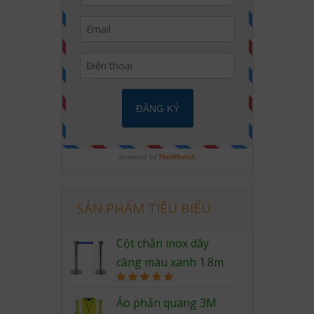
SẢN PHẨM TIÊU BIỂU
Cột chắn inox dây
căng màu xanh 1.8m
Rated
5.00
out of 5
Áo phản quang 3M