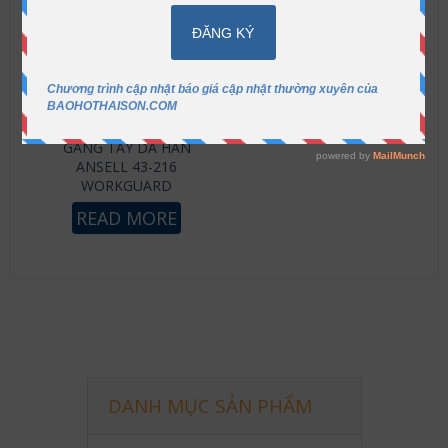
GĂNG TAY DA HÀN
ANSELL 43-216
WORKGUARD
READ MORE
DANH MỤC SẢN PHẨM