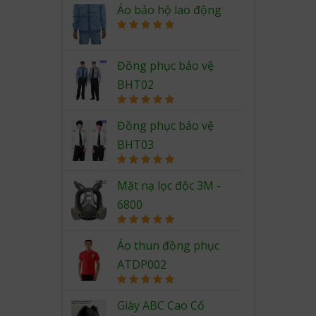
out of 5
Áo bảo hộ lao động
Rated
5.00
out of 5
Đồng phục bảo vệ
BHT02
Rated
5.00
out of 5
Đồng phục bảo vệ
BHT03
Rated
5.00
out of 5
Mặt nạ lọc độc 3M -
6800
Rated
5.00
out of 5
Áo thun đồng phục
ATDP002
Rated
5.00
out of 5
Giày ABC Cao Cổ