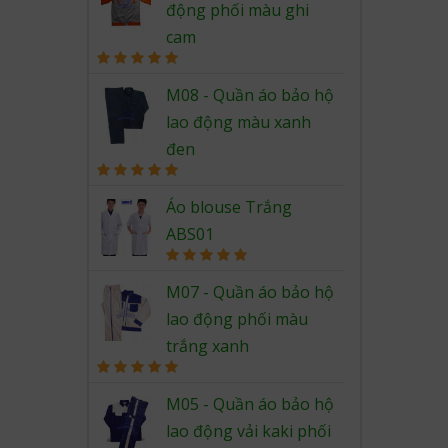
động phối màu ghi
cam
Rated
5.00
out of 5
M08 - Quần áo bảo hộ
lao động màu xanh
đen
Rated
5.00
out of 5
Áo blouse Trắng
ABS01
Rated
5.00
out of 5
M07 - Quần áo bảo hộ
lao động phối màu
trắng xanh
Rated
5.00
out of 5
M05 - Quần áo bảo hộ
lao động vải kaki phối