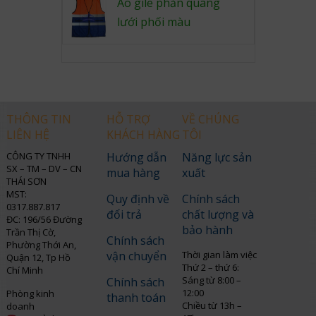
Áo gile phản quang
lưới phối màu
THÔNG TIN
HỖ TRỢ
VỀ CHÚNG
LIÊN HỆ
KHÁCH HÀNG
TÔI
CÔNG TY TNHH
Hướng dẫn
Năng lực sản
SX – TM – DV – CN
mua hàng
xuất
THÁI SƠN
MST:
Quy định về
Chính sách
0317.887.817
đổi trả
chất lượng và
ĐC: 196/56 Đường
bảo hành
Trần Thị Cờ,
Chính sách
Phường Thới An,
vận chuyển
Thời gian làm việc
Quận 12, Tp Hồ
Thứ 2 – thứ 6:
Chí Minh
Sáng từ 8:00 –
Chính sách
12:00
Phòng kinh
thanh toán
Chiều từ 13h –
doanh