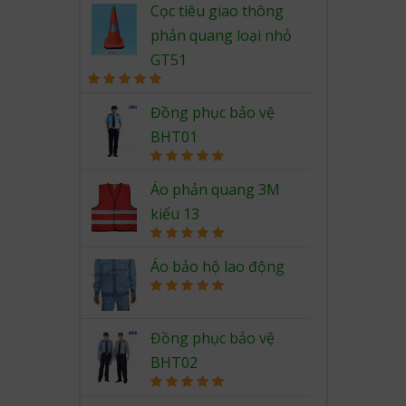
out of 5
Cọc tiêu giao thông
phản quang loại nhỏ
GT51
Rated
5.00
out of 5
Đồng phục bảo vệ
BHT01
Rated
5.00
out of 5
Áo phản quang 3M
kiểu 13
Rated
5.00
out of 5
Áo bảo hộ lao động
Rated
5.00
out of 5
Đồng phục bảo vệ
BHT02
Rated
5.00