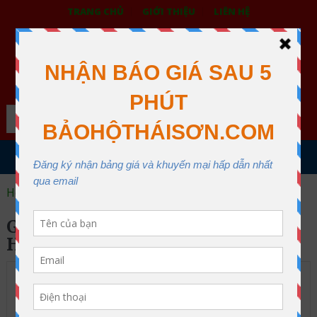
TRANG CHỦ
GIỚI THIỆU
LIÊN HỆ
BẢO HỘ LAO ĐỘNG THÁI SƠN
XƯỞNG MAY THÁI SƠN QUẬN 12
Search
MENU
Home
Găng tay Ansell 11-800 HyFlexTM
GĂNG TAY ANSELL 11-800
HYFLEXTM