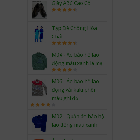
out of 5
Giày ABC Cao Cổ
Rated
4.67
out of 5
Tạp Dề Chống Hóa
Chất
Rated
4.50
out of 5
M04 - Áo bảo hộ lao
động màu xanh lá mạ
Rated
4.00
out
M06 - Áo bảo hộ lao
of 5
động vải kaki phối
màu ghi đỏ
Rated
4.00
out
M02 - Quần áo bảo hộ
of 5
lao động màu xanh