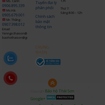
17h
Ms. Cảnh:
Tuyển đại lý
0906.895.339
phân phối
Thứ 7:
Ms.Hà:
Sáng 8:00 – 12h
0905.679.001
Chính sách
Mr. Thắng :
bảo mật
0907.398.012
thông tin
Email:
Yenngo.thaison@gmail.com
baohothaison@gmail.com
CHỨNG
NHẬN
Bảo hộ Thái Sơn
Copyright
Google+