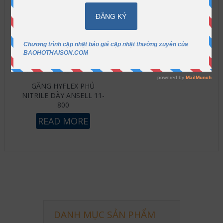
GĂNG HYFLEX PHỦ
NITRILE DÀY ANSELL 11-
800
READ MORE
DANH MỤC SẢN PHẨM