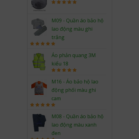
Rated
5.00
out of 5
M09 - Quần áo bảo hộ
lao động màu ghi
trắng
Rated
5.00
out of 5
Áo phản quang 3M
kiểu 18
Rated
5.00
out of 5
M16 - Áo bảo hộ lao
động phối màu ghi
cam
Rated
5.00
out of 5
M08 - Quần áo bảo hộ
lao động màu xanh
đen