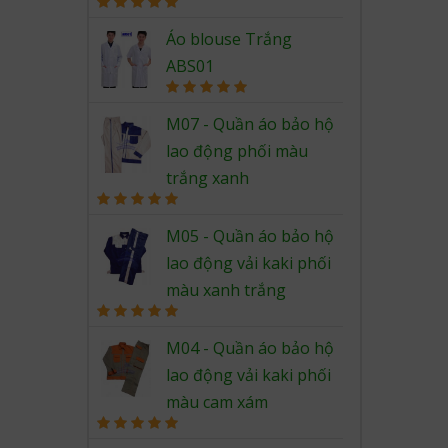
Rated
5.00
out of 5
Áo blouse Trắng
ABS01
Rated
5.00
out of 5
M07 - Quần áo bảo hộ
lao động phối màu
trắng xanh
Rated
5.00
out of 5
M05 - Quần áo bảo hộ
lao động vải kaki phối
màu xanh trắng
Rated
5.00
out of 5
M04 - Quần áo bảo hộ
lao động vải kaki phối
màu cam xám
Rated
5.00