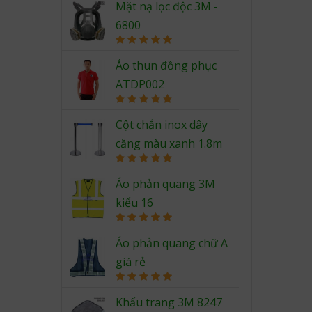
out of 5
Mặt nạ lọc độc 3M -
6800
Rated
5.00
out of 5
Áo thun đồng phục
ATDP002
Rated
5.00
out of 5
Cột chắn inox dây
căng màu xanh 1.8m
Rated
5.00
out of 5
Áo phản quang 3M
kiểu 16
Rated
5.00
out of 5
Áo phản quang chữ A
giá rẻ
Rated
5.00
out of 5
Khẩu trang 3M 8247