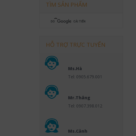
TÌM SẢN PHẨM
HỖ TRỢ TRỰC TUYẾN
Ms.Hà
Tel: 0905.679.001
Mr.Thắng
Tel: 0907.398.012
Ms.Cảnh