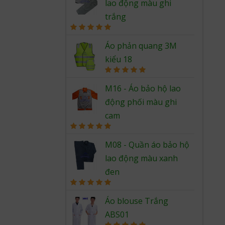
lao động màu ghi
trắng
Rated
5.00
out of 5
Áo phản quang 3M
kiểu 18
Rated
5.00
out of 5
M16 - Áo bảo hộ lao
động phối màu ghi
cam
Rated
5.00
out of 5
M08 - Quần áo bảo hộ
lao động màu xanh
đen
Rated
5.00
out of 5
Áo blouse Trắng
ABS01