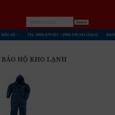
N
Search
 BẢO HỘ
TEL: 0905.679.001 – 0966.539.342 (ZALO)
BAO
 BẢO HỘ KHO LẠNH