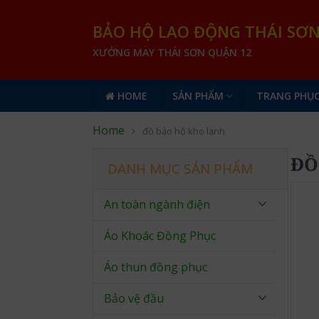
BẢO HỘ LAO ĐỘNG THÁI SƠ
XƯỞNG MAY THÁI SƠN QUẬN 12
HOME
SẢN PHẨM
TRANG PHỤC
Home
đồ bảo hộ kho lạnh
ĐỒ
DANH MỤC SẢN PHẨM
An toàn ngành điện
Áo Khoác Đồng Phục
Áo thun đồng phục
Bảo vệ đầu