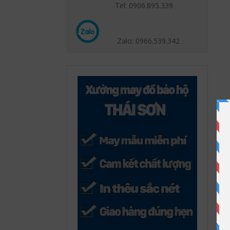
Tel: 0906.895.339
Zalo: 0966.539
.342