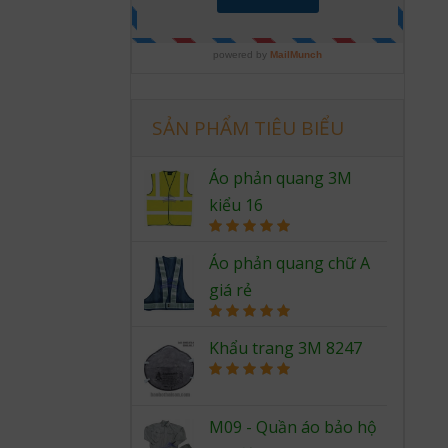
SẢN PHẨM TIÊU BIỂU
Áo phản quang 3M
kiểu 16
Rated
5.00
out of 5
Áo phản quang chữ A
giá rẻ
Rated
5.00
out of 5
Khẩu trang 3M 8247
Rated
5.00
out of 5
M09 - Quần áo bảo hộ