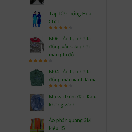
Rated
4.67
out of 5
Tạp Dề Chống Hóa
Chất
Rated
4.50
out of 5
M06 - Áo bảo hộ lao
động vải kaki phối
màu ghi đỏ
Rated
4.00
out
M04 - Áo bảo hộ lao
of 5
động màu xanh lá mạ
Rated
4.00
out
Mũ vải trùm đầu Kate
of 5
không vành
Áo phản quang 3M
kiểu 15