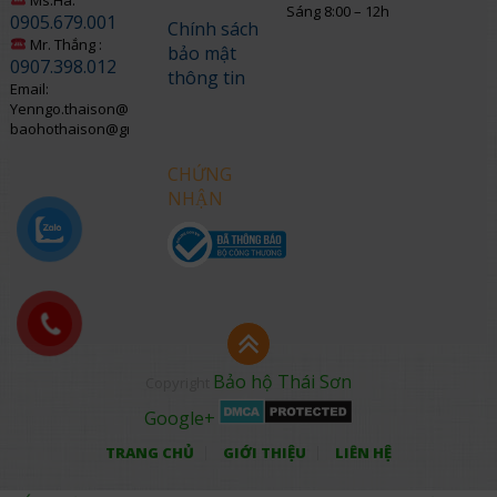
Sáng 8:00 – 12h
0905.679.001
Chính sách
Mr. Thắng :
bảo mật
0907.398.012
thông tin
Email:
Yenngo.thaison@gmail.com
baohothaison@gmail.com
CHỨNG
NHẬN
Bảo hộ Thái Sơn
Copyright
Google+
TRANG CHỦ
GIỚI THIỆU
LIÊN HỆ