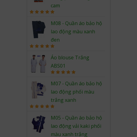
cam
Rated
5.00
out of 5
M08 - Quần áo bảo hộ
lao động màu xanh
đen
Rated
5.00
out of 5
Áo blouse Trắng
ABS01
Rated
5.00
out of 5
M07 - Quần áo bảo hộ
lao động phối màu
trắng xanh
Rated
5.00
out of 5
M05 - Quần áo bảo hộ
lao động vải kaki phối
màu xanh trắng