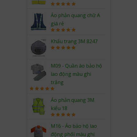
Rated
5.00
out of 5
Áo phản quang chữ A
giá rẻ
Rated
5.00
out of 5
Khẩu trang 3M 8247
Rated
5.00
out of 5
M09 - Quần áo bảo hộ
lao động màu ghi
trắng
Rated
5.00
out of 5
Áo phản quang 3M
kiểu 18
Rated
5.00
out of 5
M16 - Áo bảo hộ lao
động phối màu ghi