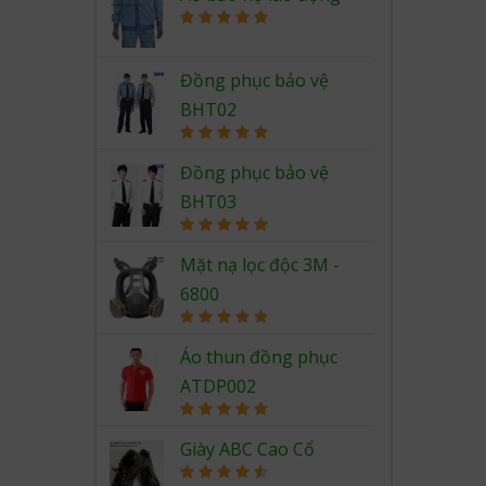
Rated
5.00
out of 5
Đồng phục bảo vệ
BHT02
Rated
5.00
out of 5
Đồng phục bảo vệ
BHT03
Rated
5.00
out of 5
Mặt nạ lọc độc 3M -
6800
Rated
5.00
out of 5
Áo thun đồng phục
ATDP002
Rated
5.00
out of 5
Giày ABC Cao Cổ