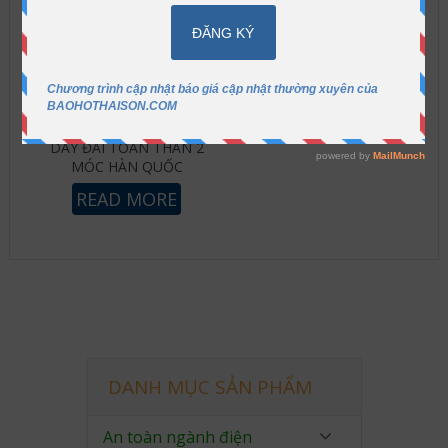
DÂY ĐAI TOÀN THÂN 2
MÓC HÀN QUỐC
READ MORE
DANH MỤC SẢN PHẨM
An toàn ngành điện