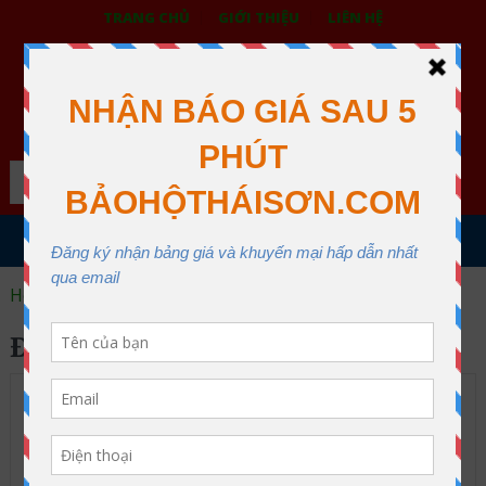
TRANG CHỦ
GIỚI THIỆU
LIÊN HỆ
BẢO HỘ LAO ĐỘNG THÁI SƠN
XƯỞNG MAY THÁI SƠN QUẬN 12
Search
MENU
Home
đai toàn thân hàn quốc
ĐAI TOÀN THÂN HÀN QUỐC