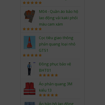
Rated
5.00
out of 5
M04 - Quần áo bảo hộ
lao động vải kaki phối
màu cam xám
Rated
5.00
out of 5
Cọc tiêu giao thông
phản quang loại nhỏ
GT51
Rated
5.00
out of 5
Đồng phục bảo vệ
BHT01
Rated
5.00
out of 5
Áo phản quang 3M
kiểu 13
Rated
5.00
out of 5
Áo bảo hộ lao động