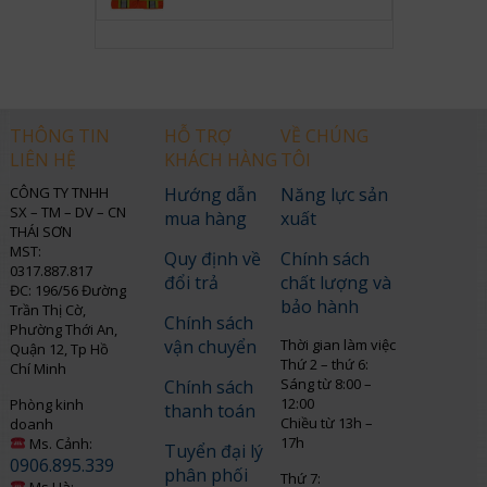
THÔNG TIN
HỖ TRỢ
VỀ CHÚNG
LIÊN HỆ
KHÁCH HÀNG
TÔI
CÔNG TY TNHH
Hướng dẫn
Năng lực sản
SX – TM – DV – CN
mua hàng
xuất
THÁI SƠN
MST:
Quy định về
Chính sách
0317.887.817
đổi trả
chất lượng và
ĐC: 196/56 Đường
bảo hành
Trần Thị Cờ,
Chính sách
Phường Thới An,
vận chuyển
Thời gian làm việc
Quận 12, Tp Hồ
Thứ 2 – thứ 6:
Chí Minh
Sáng từ 8:00 –
Chính sách
12:00
Phòng kinh
thanh toán
Chiều từ 13h –
doanh
17h
Ms. Cảnh:
Tuyển đại lý
0906.895.339
phân phối
Thứ 7:
Ms.Hà: