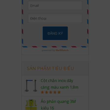
SẢN PHẨM TIÊU BIỂU
Cột chắn inox dây
căng màu xanh 1.8m
Rated
5.00
out of 5
Áo phản quang 3M
kiểu 16