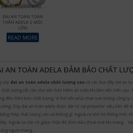
ĐAI AN TOÀN TOÀN
THÂN ADELA 2 MÓC
LỚN
READ MORE
I AN TOÀN ADELA ĐẢM BẢO CHẤT LƯỢ
g cấp
đai an toàn adela chất lượng cao
và các loại dây đai an to
 chất lượng rất cần cho việc bảo hiểm an toàn khi làm việc trên cao. 
ng đều đảm bảo chất lượng. Vì thế nên phải chọn lựa những công ty c
trường. Dây đai an toàn adela được dệt từ sợi polyester siêu bền đ
bằng thép chất lượng cao và không gỉ. Ngoài ra nhờ hệ thống móc kh
dây. Ngoài ra còn có giảm chấn để đảm bảo thoải mái khi mang… Và 
sống người mang.