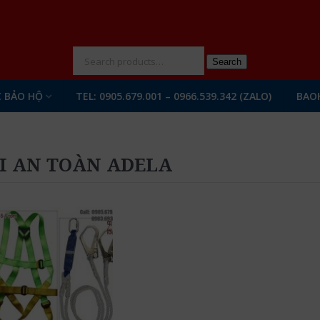
N
Search
 BẢO HỘ
TEL: 0905.679.001 – 0966.539.342 (ZALO)
BAO
I AN TOÀN ADELA