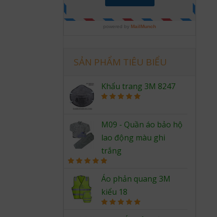
SẢN PHẨM TIÊU BIỂU
Khẩu trang 3M 8247
Rated
5.00
out of 5
M09 - Quần áo bảo hộ
lao động màu ghi
trắng
Rated
5.00
out of 5
Áo phản quang 3M
kiểu 18
Rated
5.00