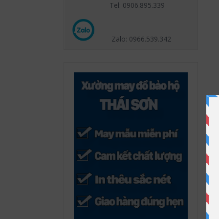
Tel: 0906.895.339
Zalo: 0966.539
.342