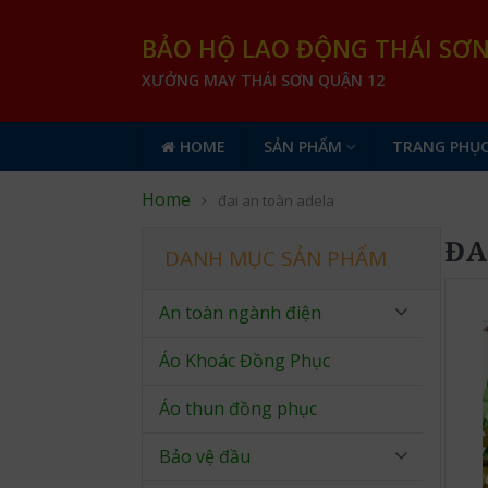
BẢO HỘ LAO ĐỘNG THÁI SƠ
XƯỞNG MAY THÁI SƠN QUẬN 12
HOME
SẢN PHẨM
TRANG PHỤC
Home
đai an toàn adela
ĐA
DANH MỤC SẢN PHẨM
An toàn ngành điện
Áo Khoác Đồng Phục
Áo thun đồng phục
Bảo vệ đầu