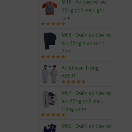
out of 5
M16 - Áo bảo hộ lao
động phối màu ghi
cam
Rated
5.00
out of 5
M08 - Quần áo bảo hộ
lao động màu xanh
đen
Rated
5.00
out of 5
Áo blouse Trắng
ABS01
Rated
5.00
out of 5
M07 - Quần áo bảo hộ
lao động phối màu
trắng xanh
Rated
5.00
out of 5
M05 - Quần áo bảo hộ