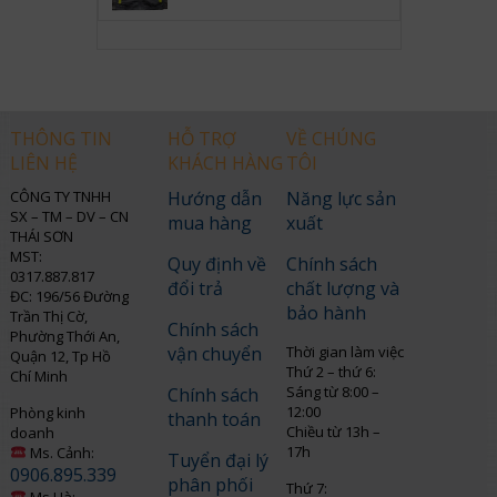
THÔNG TIN
HỖ TRỢ
VỀ CHÚNG
LIÊN HỆ
KHÁCH HÀNG
TÔI
CÔNG TY TNHH
Hướng dẫn
Năng lực sản
SX – TM – DV – CN
mua hàng
xuất
THÁI SƠN
MST:
Quy định về
Chính sách
0317.887.817
đổi trả
chất lượng và
ĐC: 196/56 Đường
bảo hành
Trần Thị Cờ,
Chính sách
Phường Thới An,
vận chuyển
Thời gian làm việc
Quận 12, Tp Hồ
Thứ 2 – thứ 6:
Chí Minh
Sáng từ 8:00 –
Chính sách
12:00
Phòng kinh
thanh toán
Chiều từ 13h –
doanh
17h
Ms. Cảnh:
Tuyển đại lý
0906.895.339
phân phối
Thứ 7:
Ms.Hà: