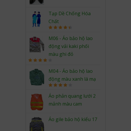
Rated
4.67
out of 5
Tạp Dề Chống Hóa
Chất
Rated
4.50
out of 5
M06 - Áo bảo hộ lao
động vải kaki phối
màu ghi đỏ
Rated
4.00
out
M04 - Áo bảo hộ lao
of 5
động màu xanh lá mạ
Rated
4.00
out
Áo phản quang lưới 2
of 5
mảnh màu cam
Áo gile bảo hộ kiểu 17