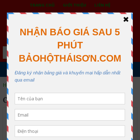
TRANG CHỦ
GIỚI THIỆU
LIÊN HỆ
BẢO HỘ LAO ĐỘNG THÁI SƠN
XƯỞNG MAY THÁI SƠN QUẬN 12
Search
MENU
Home
corona virus
CORONA VIRUS