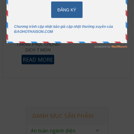
TRANG PHỤC CHỐNG
DỊCH 7 MÓN
READ MORE
DANH MỤC SẢN PHẨM
An toàn ngành điện