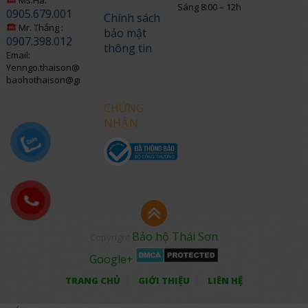
Sáng 8:00 – 12h
0905.679.001
Chính sách
Mr. Thắng :
bảo mật
0907.398.012
thông tin
Email:
Yenngo.thaison@gmail.com
baohothaison@gmail.com
CHỨNG
NHẬN
Bảo hộ Thái Sơn
Copyright
Google+
TRANG CHỦ
GIỚI THIỆU
LIÊN HỆ