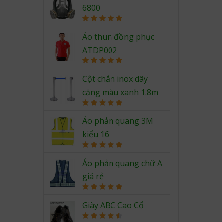
6800
Rated
5.00
out of 5
Áo thun đồng phục
ATDP002
Rated
5.00
out of 5
Cột chắn inox dây
căng màu xanh 1.8m
Rated
5.00
out of 5
Áo phản quang 3M
kiểu 16
Rated
5.00
out of 5
Áo phản quang chữ A
giá rẻ
Rated
5.00
out of 5
Giày ABC Cao Cổ