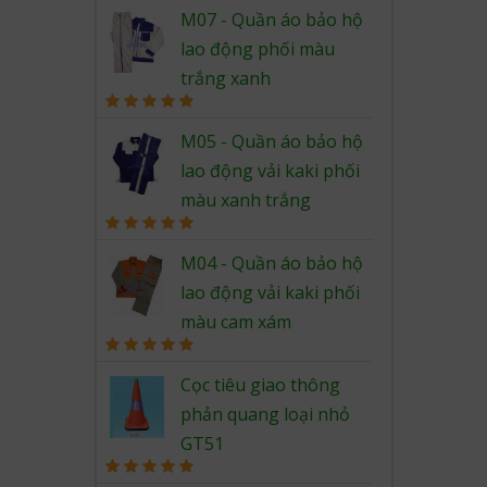
Rated
5.00
out of 5
M07 - Quần áo bảo hộ
lao động phối màu
trắng xanh
Rated
5.00
out of 5
M05 - Quần áo bảo hộ
lao động vải kaki phối
màu xanh trắng
Rated
5.00
out of 5
M04 - Quần áo bảo hộ
lao động vải kaki phối
màu cam xám
Rated
5.00
out of 5
Cọc tiêu giao thông
phản quang loại nhỏ
GT51