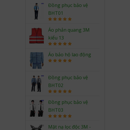
Rated
5.00
out of 5
Đồng phục bảo vệ
BHT01
Rated
5.00
out of 5
Áo phản quang 3M
kiểu 13
Rated
5.00
out of 5
Áo bảo hộ lao động
Rated
5.00
out of 5
Đồng phục bảo vệ
BHT02
Rated
5.00
out of 5
Đồng phục bảo vệ
BHT03
Rated
5.00
out of 5
Mặt nạ lọc độc 3M -