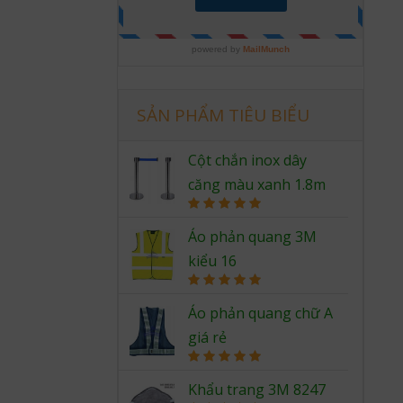
SẢN PHẨM TIÊU BIỂU
Cột chắn inox dây
căng màu xanh 1.8m
Rated
5.00
out of 5
Áo phản quang 3M
kiểu 16
Rated
5.00
out of 5
Áo phản quang chữ A
giá rẻ
Rated
5.00
out of 5
Khẩu trang 3M 8247