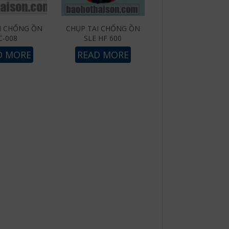
I CHỐNG ỒN
CHỤP TAI CHỐNG ỒN
C-008
SLE HF 600
D MORE
READ MORE