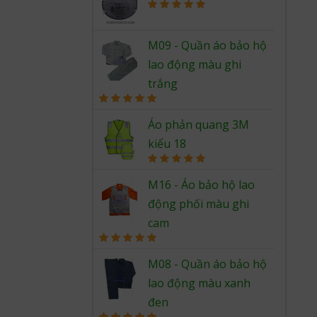
Rated
5.00
out of 5
M09 - Quần áo bảo hộ
lao động màu ghi
trắng
Rated
5.00
out of 5
Áo phản quang 3M
kiểu 18
Rated
5.00
out of 5
M16 - Áo bảo hộ lao
động phối màu ghi
cam
Rated
5.00
out of 5
M08 - Quần áo bảo hộ
lao động màu xanh
đen