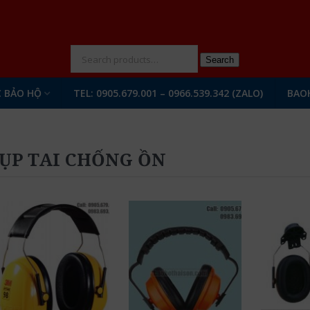
N
Search
 BẢO HỘ
TEL: 0905.679.001 – 0966.539.342 (ZALO)
BAO
ỤP TAI CHỐNG ỒN