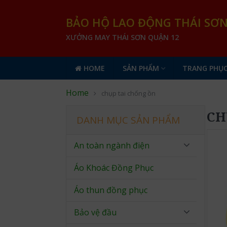
BẢO HỘ LAO ĐỘNG THÁI SƠ
XƯỞNG MAY THÁI SƠN QUẬN 12
HOME
SẢN PHẨM
TRANG PHỤC
Home
chụp tai chống ồn
CH
DANH MỤC SẢN PHẨM
An toàn ngành điện
Áo Khoác Đồng Phục
Áo thun đồng phục
Bảo vệ đầu