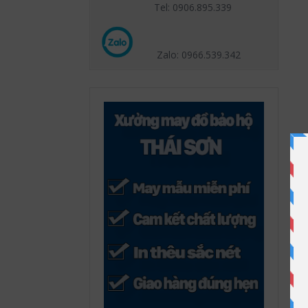
Tel: 0906.895.339
Zalo: 0966.539
.342