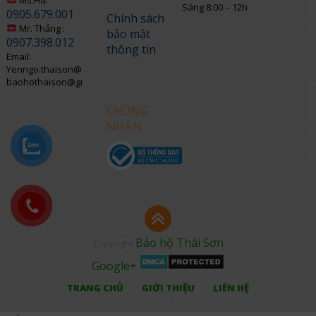
Sáng 8:00 – 12h
0905.679.001
Chính sách
Mr. Thắng :
bảo mật
0907.398.012
thông tin
Email:
Yenngo.thaison@gmail.com
baohothaison@gmail.com
CHỨNG
NHẬN
Bảo hộ Thái Sơn
Copyright
Google+
TRANG CHỦ
GIỚI THIỆU
LIÊN HỆ