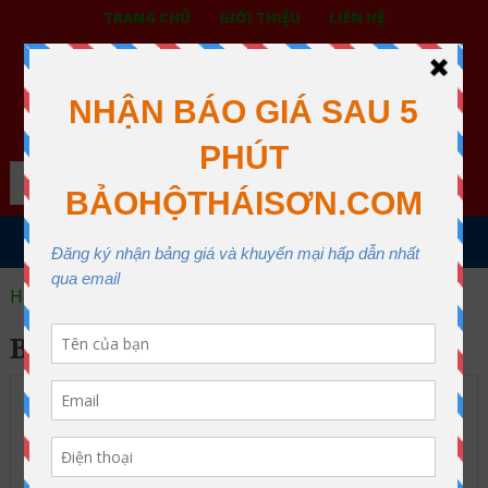
TRANG CHỦ
GIỚI THIỆU
LIÊN HỆ
BẢO HỘ LAO ĐỘNG THÁI SƠN
XƯỞNG MAY THÁI SƠN QUẬN 12
Search
MENU
Home
bao tay chống cắt
BAO TAY CHỐNG CẮT