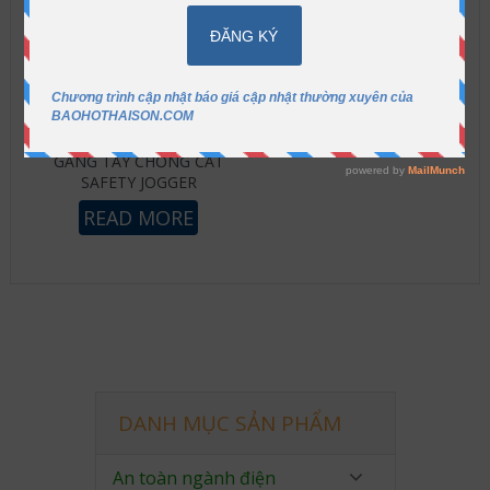
GĂNG TAY CHỐNG CẮT
SAFETY JOGGER
READ MORE
DANH MỤC SẢN PHẨM
An toàn ngành điện