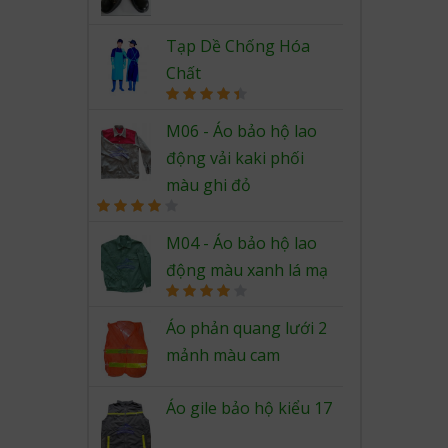
Rated
4.67
out of 5
Tạp Dề Chống Hóa
Chất
Rated
4.50
out of 5
M06 - Áo bảo hộ lao
động vải kaki phối
màu ghi đỏ
Rated
4.00
out
M04 - Áo bảo hộ lao
of 5
động màu xanh lá mạ
Rated
4.00
out
Áo phản quang lưới 2
of 5
mảnh màu cam
Áo gile bảo hộ kiểu 17