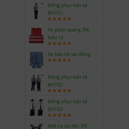
Rated
5.00
out of 5
Đồng phục bảo vệ
BHT01
Rated
5.00
out of 5
Áo phản quang 3M
kiểu 13
Rated
5.00
out of 5
Áo bảo hộ lao động
Rated
5.00
out of 5
Đồng phục bảo vệ
BHT02
Rated
5.00
out of 5
Đồng phục bảo vệ
BHT03
Rated
5.00
out of 5
Mặt nạ lọc độc 3M -