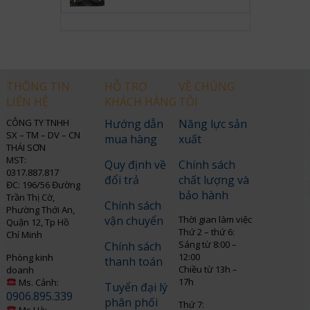
THÔNG TIN
HỖ TRỢ
VỀ CHÚNG
LIÊN HỆ
KHÁCH HÀNG
TÔI
CÔNG TY TNHH
Hướng dẫn
Năng lực sản
SX – TM – DV – CN
mua hàng
xuất
THÁI SƠN
MST:
Quy định về
Chính sách
0317.887.817
đổi trả
chất lượng và
ĐC: 196/56 Đường
bảo hành
Trần Thị Cờ,
Chính sách
Phường Thới An,
vận chuyển
Thời gian làm việc
Quận 12, Tp Hồ
Thứ 2 – thứ 6:
Chí Minh
Sáng từ 8:00 –
Chính sách
12:00
Phòng kinh
thanh toán
Chiều từ 13h –
doanh
17h
Ms. Cảnh:
Tuyển đại lý
0906.895.339
phân phối
Thứ 7:
Ms.Hà: