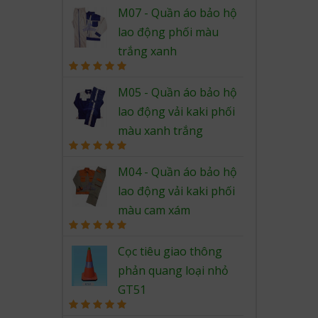
Rated
5.00
out of 5
M07 - Quần áo bảo hộ
lao động phối màu
trắng xanh
Rated
5.00
out of 5
M05 - Quần áo bảo hộ
lao động vải kaki phối
màu xanh trắng
Rated
5.00
out of 5
M04 - Quần áo bảo hộ
lao động vải kaki phối
màu cam xám
Rated
5.00
out of 5
Cọc tiêu giao thông
phản quang loại nhỏ
GT51