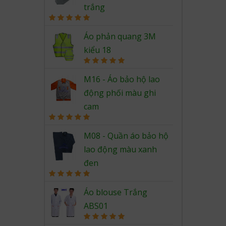
trắng
Rated
5.00
out of 5
Áo phản quang 3M
kiểu 18
Rated
5.00
out of 5
M16 - Áo bảo hộ lao
động phối màu ghi
cam
Rated
5.00
out of 5
M08 - Quần áo bảo hộ
lao động màu xanh
đen
Rated
5.00
out of 5
Áo blouse Trắng
ABS01