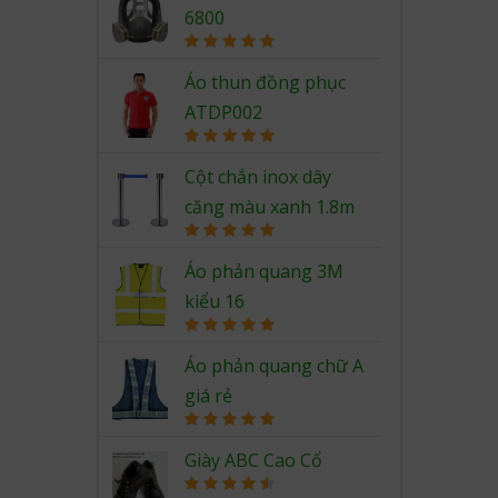
6800
Rated
5.00
out of 5
Áo thun đồng phục
ATDP002
Rated
5.00
out of 5
Cột chắn inox dây
căng màu xanh 1.8m
Rated
5.00
out of 5
Áo phản quang 3M
kiểu 16
Rated
5.00
out of 5
Áo phản quang chữ A
giá rẻ
Rated
5.00
out of 5
Giày ABC Cao Cổ