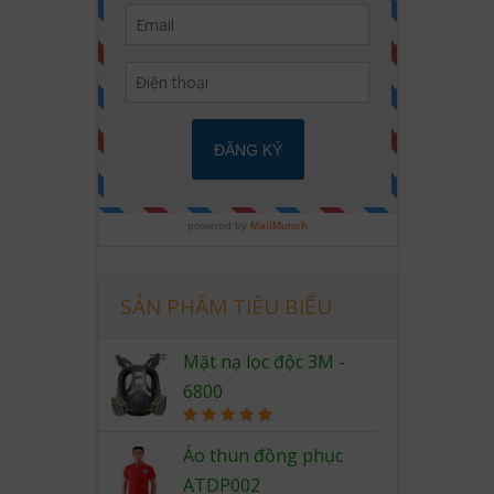
SẢN PHẨM TIÊU BIỂU
Mặt nạ lọc độc 3M -
6800
Rated
5.00
out of 5
Áo thun đồng phục
ATDP002