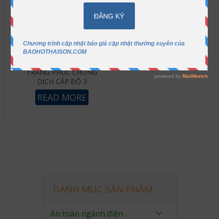
TRANG PHỤC CHỐNG
DỊCH CẤP ĐỘ 3
READ MORE
DANH MỤC SẢN PHẨM
An toàn ngành điện