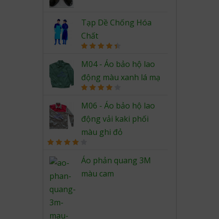
Rated
4.67
out of 5
Tạp Dề Chống Hóa
Chất
Rated
4.50
out of 5
M04 - Áo bảo hộ lao
động màu xanh lá mạ
Rated
4.00
out
M06 - Áo bảo hộ lao
of 5
động vải kaki phối
màu ghi đỏ
Rated
4.00
out
Áo phản quang 3M
of 5
màu cam