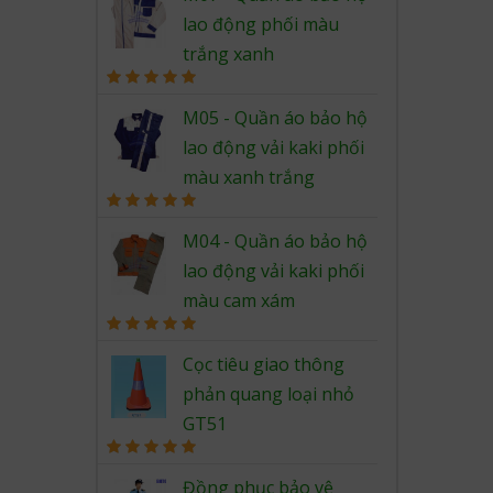
lao động phối màu
trắng xanh
Rated
5.00
out of 5
M05 - Quần áo bảo hộ
lao động vải kaki phối
màu xanh trắng
Rated
5.00
out of 5
M04 - Quần áo bảo hộ
lao động vải kaki phối
màu cam xám
Rated
5.00
out of 5
Cọc tiêu giao thông
phản quang loại nhỏ
GT51
Rated
5.00
out of 5
Đồng phục bảo vệ