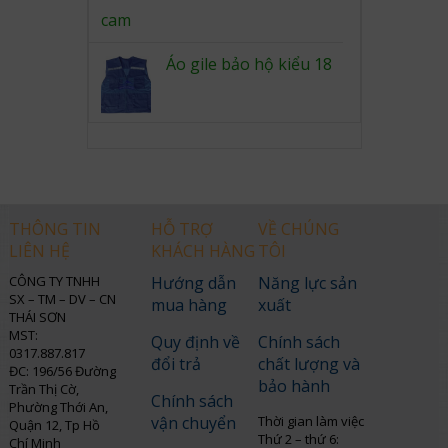
Áo gile bảo hộ kiểu 18
THÔNG TIN
HỖ TRỢ
VỀ CHÚNG
LIÊN HỆ
KHÁCH HÀNG
TÔI
CÔNG TY TNHH
Hướng dẫn
Năng lực sản
SX – TM – DV – CN
mua hàng
xuất
THÁI SƠN
MST:
Quy định về
Chính sách
0317.887.817
đổi trả
chất lượng và
ĐC: 196/56 Đường
bảo hành
Trần Thị Cờ,
Chính sách
Phường Thới An,
vận chuyển
Thời gian làm việc
Quận 12, Tp Hồ
Thứ 2 – thứ 6:
Chí Minh