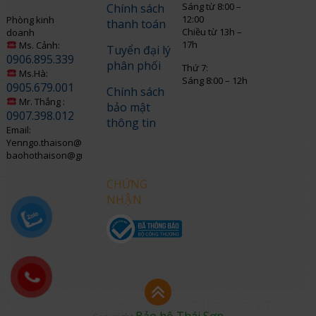
Sáng từ 8:00 –
Chính sách
12:00
Phòng kinh
thanh toán
Chiều từ 13h –
doanh
17h
Ms. Cảnh:
Tuyển đại lý
0906.895.339
phân phối
Thứ 7:
Ms.Hà:
Sáng 8:00 – 12h
0905.679.001
Chính sách
Mr. Thắng :
bảo mật
0907.398.012
thông tin
Email:
Yenngo.thaison@gmail.com
baohothaison@gmail.com
CHỨNG
NHẬN
Bảo hộ Thái Sơn