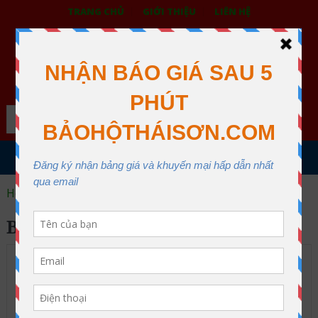
TRANG CHỦ
GIỚI THIỆU
LIÊN HỆ
BẢO HỘ LAO ĐỘNG THÁI SƠN
XƯỞNG MAY THÁI SƠN QUẬN 12
Search
MENU
Home
bảo hộ y tế
BẢO HỘ Y TẾ