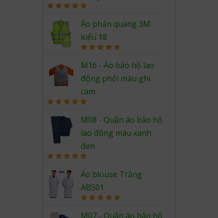
Rated
5.00
out of 5
Áo phản quang 3M
kiểu 18
Rated
5.00
out of 5
M16 - Áo bảo hộ lao
động phối màu ghi
cam
Rated
5.00
out of 5
M08 - Quần áo bảo hộ
lao động màu xanh
đen
Rated
5.00
out of 5
Áo blouse Trắng
ABS01
Rated
5.00
out of 5
M07 - Quần áo bảo hộ