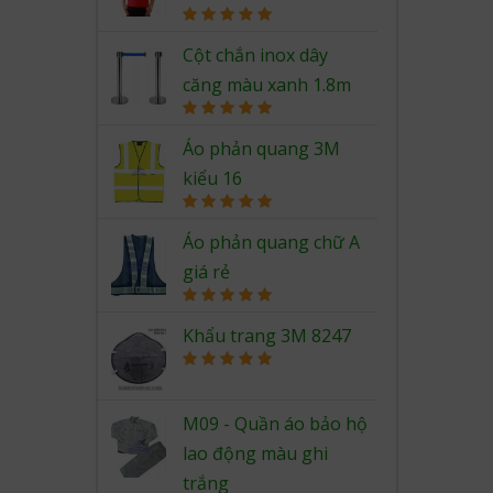
Rated
5.00
out of 5
Cột chắn inox dây
căng màu xanh 1.8m
Rated
5.00
out of 5
Áo phản quang 3M
kiểu 16
Rated
5.00
out of 5
Áo phản quang chữ A
giá rẻ
Rated
5.00
out of 5
Khẩu trang 3M 8247
Rated
5.00
out of 5
M09 - Quần áo bảo hộ
lao động màu ghi
trắng