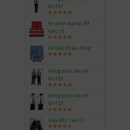
BHT01
Rated
5.00
out of 5
Áo phản quang 3M
kiểu 13
Rated
5.00
out of 5
Áo bảo hộ lao động
Rated
5.00
out of 5
Đồng phục bảo vệ
BHT02
Rated
5.00
out of 5
Đồng phục bảo vệ
BHT03
Rated
5.00
out of 5
Giày ABC Cao Cổ