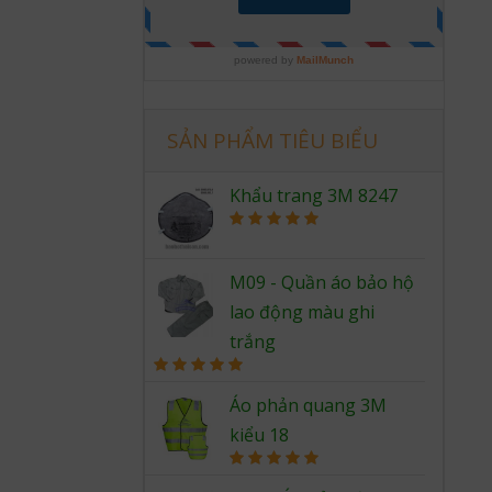
SẢN PHẨM TIÊU BIỂU
Khẩu trang 3M 8247
Rated
5.00
out of 5
M09 - Quần áo bảo hộ
lao động màu ghi
trắng
Rated
5.00
out of 5
Áo phản quang 3M
kiểu 18
Rated
5.00