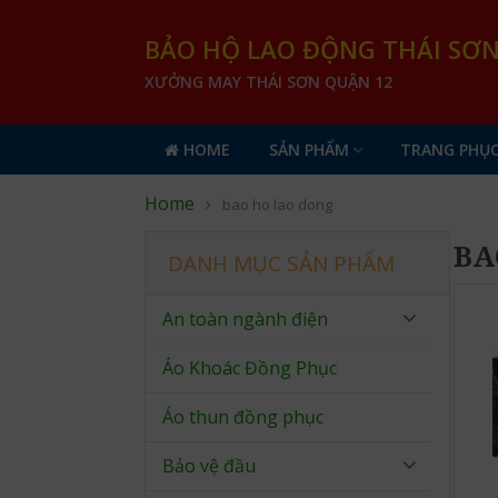
BẢO HỘ LAO ĐỘNG THÁI SƠ
XƯỞNG MAY THÁI SƠN QUẬN 12
HOME
SẢN PHẨM
TRANG PHỤC
Home
bao ho lao dong
BA
DANH MỤC SẢN PHẨM
An toàn ngành điện
Áo Khoác Đồng Phục
Áo thun đồng phục
Bảo vệ đầu