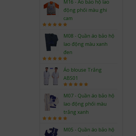
out of 5
M16 - Áo bảo hộ lao
động phối màu ghi
cam
Rated
5.00
out of 5
M08 - Quần áo bảo hộ
lao động màu xanh
đen
Rated
5.00
out of 5
Áo blouse Trắng
ABS01
Rated
5.00
out of 5
M07 - Quần áo bảo hộ
lao động phối màu
trắng xanh
Rated
5.00
out of 5
M05 - Quần áo bảo hộ