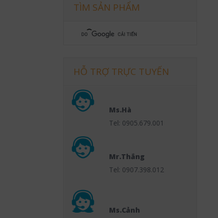
TÌM SẢN PHẨM
HỖ TRỢ TRỰC TUYẾN
Ms.Hà
Tel: 0905.679.001
Mr.Thắng
Tel: 0907.398.012
Ms.Cảnh