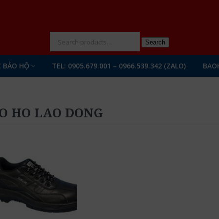
N
Search
 BẢO HỘ
TEL: 0905.679.001 – 0966.539.342 (ZALO)
BAO
O HO LAO DONG