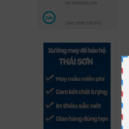
Tel: 0906.895.339
Zalo: 0966.539
.342