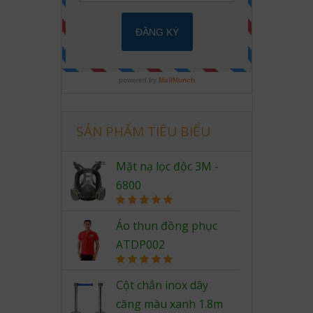
SẢN PHẨM TIÊU BIỂU
Mặt nạ lọc độc 3M -
6800
Rated
5.00
out of 5
Áo thun đồng phục
ATDP002
Rated
5.00
out of 5
Cột chắn inox dây
căng màu xanh 1.8m