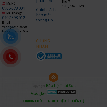
phân phối
Thứ 7:
Ms.Hà:
Sáng 8:00 – 12h
0905.679.001
Chính sách
Mr. Thắng :
bảo mật
0907.398.012
thông tin
Email:
Yenngo.thaison@gmail.com
baohothaison@gmail.com
CHỨNG
NHẬN
Bảo hộ Thái Sơn
Copyright
Google+
TRANG CHỦ
GIỚI THIỆU
LIÊN HỆ