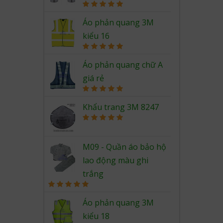
Rated
5.00
out of 5
Áo phản quang 3M
kiểu 16
Rated
5.00
out of 5
Áo phản quang chữ A
giá rẻ
Rated
5.00
out of 5
Khẩu trang 3M 8247
Rated
5.00
out of 5
M09 - Quần áo bảo hộ
lao động màu ghi
trắng
Rated
5.00
out of 5
Áo phản quang 3M
kiểu 18