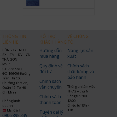
THÔNG TIN
HỖ TRỢ
VỀ CHÚNG
LIÊN HỆ
KHÁCH HÀNG
TÔI
CÔNG TY TNHH
Hướng dẫn
Năng lực sản
SX – TM – DV – CN
mua hàng
xuất
THÁI SƠN
MST:
Quy định về
Chính sách
0317.887.817
đổi trả
chất lượng và
ĐC: 196/56 Đường
bảo hành
Trần Thị Cờ,
Chính sách
Phường Thới An,
vận chuyển
Thời gian làm việc
Quận 12, Tp Hồ
Thứ 2 – thứ 6:
Chí Minh
Sáng từ 8:00 –
Chính sách
12:00
Phòng kinh
thanh toán
Chiều từ 13h –
doanh
17h
Ms. Cảnh:
Tuyển đại lý
0906.895.339