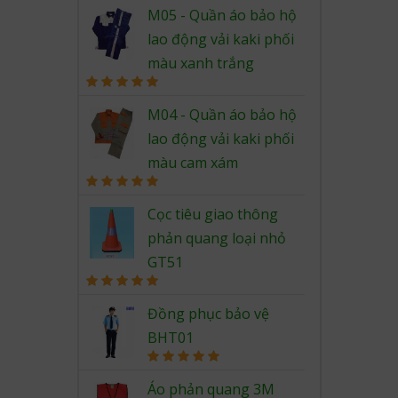
Rated
5.00
out of 5
M05 - Quần áo bảo hộ
lao động vải kaki phối
màu xanh trắng
Rated
5.00
out of 5
M04 - Quần áo bảo hộ
lao động vải kaki phối
màu cam xám
Rated
5.00
out of 5
Cọc tiêu giao thông
phản quang loại nhỏ
GT51
Rated
5.00
out of 5
Đồng phục bảo vệ
BHT01
Rated
5.00
out of 5
Áo phản quang 3M