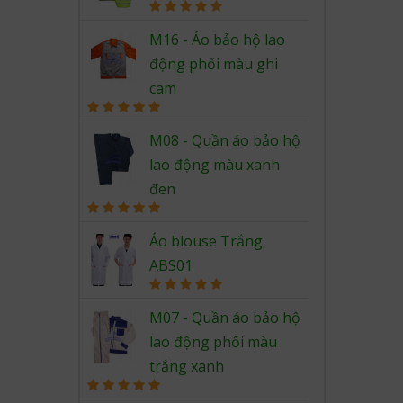
Rated
5.00
out of 5
M16 - Áo bảo hộ lao
động phối màu ghi
cam
Rated
5.00
out of 5
M08 - Quần áo bảo hộ
lao động màu xanh
đen
Rated
5.00
out of 5
Áo blouse Trắng
ABS01
Rated
5.00
out of 5
M07 - Quần áo bảo hộ
lao động phối màu
trắng xanh