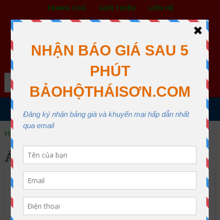
TRANG CHỦ
GIỚI THIỆU
LIÊN HỆ
BẢO HỘ LAO ĐỘNG THÁI SƠN
XƯỞNG MAY THÁI SƠN QUẬN 12
Search
MENU
Home
áo phản quang lưới
Page 2
ÁO PHẢN QUANG LƯỚI