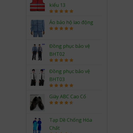
kiểu 13
Rated
5.00
out of 5
Áo bảo hộ lao động
Rated
5.00
out of 5
Đồng phục bảo vệ
BHT02
Rated
5.00
out of 5
Đồng phục bảo vệ
BHT03
Rated
5.00
out of 5
Giày ABC Cao Cổ
Rated
4.67
out of 5
Tạp Dề Chống Hóa
Chất