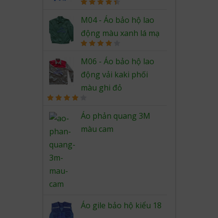
Rated
4.50
out of 5
M04 - Áo bảo hộ lao
động màu xanh lá mạ
Rated
4.00
out
M06 - Áo bảo hộ lao
of 5
động vải kaki phối
màu ghi đỏ
Rated
4.00
out
Áo phản quang 3M
of 5
màu cam
Áo gile bảo hộ kiểu 18