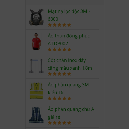
Mặt nạ lọc độc 3M -
6800
Rated
5.00
out of 5
Áo thun đồng phục
ATDP002
Rated
5.00
out of 5
Cột chắn inox dây
căng màu xanh 1.8m
Rated
5.00
out of 5
Áo phản quang 3M
kiểu 16
Rated
5.00
out of 5
Áo phản quang chữ A
giá rẻ
Rated
5.00