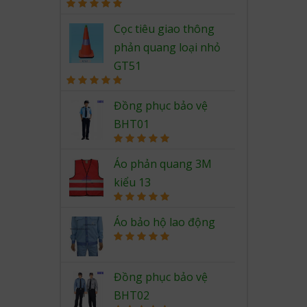
Rated
5.00
out of 5
Cọc tiêu giao thông
phản quang loại nhỏ
GT51
Rated
5.00
out of 5
Đồng phục bảo vệ
BHT01
Rated
5.00
out of 5
Áo phản quang 3M
kiểu 13
Rated
5.00
out of 5
Áo bảo hộ lao động
Rated
5.00
out of 5
Đồng phục bảo vệ
BHT02