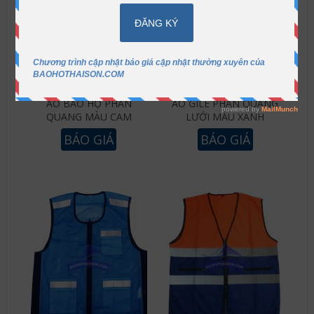
ÁO BẢO HỘ PHẢN
ÁO GILE PHẢN QUANG
QUANG MÀU CAM
LƯỚI MÀU XANH
BÁO GIÁ
BÁO GIÁ