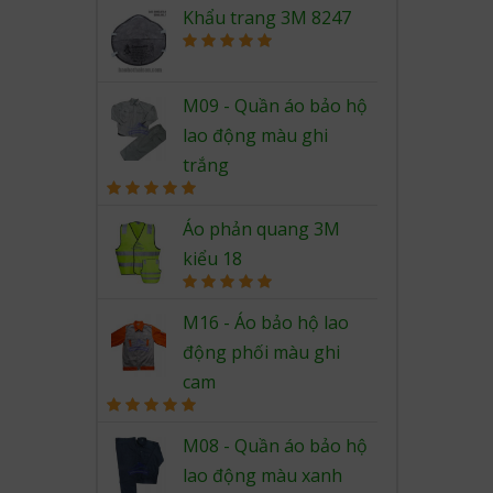
out of 5
Khẩu trang 3M 8247
Rated
5.00
out of 5
M09 - Quần áo bảo hộ
lao động màu ghi
trắng
Rated
5.00
out of 5
Áo phản quang 3M
kiểu 18
Rated
5.00
out of 5
M16 - Áo bảo hộ lao
động phối màu ghi
cam
Rated
5.00
out of 5
M08 - Quần áo bảo hộ
lao động màu xanh