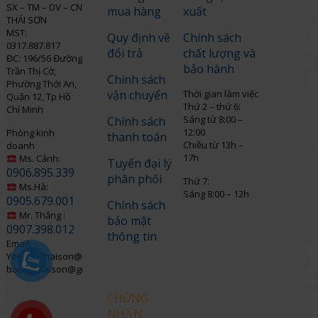
SX – TM – DV – CN
mua hàng
xuất
THÁI SƠN
MST:
Quy định về
Chính sách
0317.887.817
đổi trả
chất lượng và
ĐC: 196/56 Đường
bảo hành
Trần Thị Cờ,
Chính sách
Phường Thới An,
vận chuyển
Thời gian làm việc
Quận 12, Tp Hồ
Thứ 2 – thứ 6:
Chí Minh
Sáng từ 8:00 –
Chính sách
12:00
Phòng kinh
thanh toán
Chiều từ 13h –
doanh
17h
Ms. Cảnh:
Tuyển đại lý
0906.895.339
phân phối
Thứ 7:
Ms.Hà:
Sáng 8:00 – 12h
0905.679.001
Chính sách
Mr. Thắng :
bảo mật
0907.398.012
thông tin
Email:
Yenngo.thaison@gmail.com
baohothaison@gmail.com
CHỨNG
NHẬN