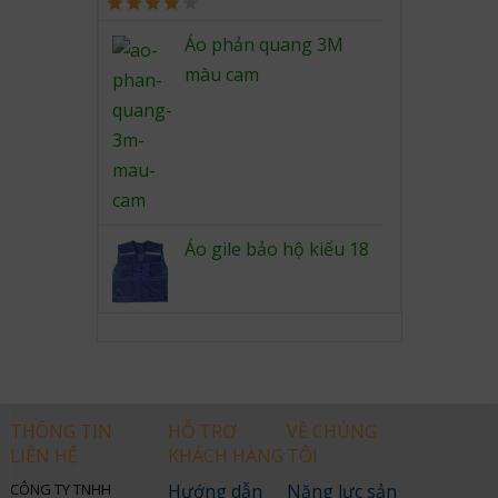
Rated
4.00
out
Áo phản quang 3M
of 5
màu cam
Áo gile bảo hộ kiểu 18
THÔNG TIN
HỖ TRỢ
VỀ CHÚNG
LIÊN HỆ
KHÁCH HÀNG
TÔI
CÔNG TY TNHH
Hướng dẫn
Năng lực sản