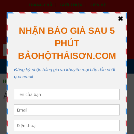
TRANG CHỦ
GIỚI THIỆU
LIÊN HỆ
BẢO HỘ LAO ĐỘNG THÁI SƠN
XƯỞNG MAY THÁI SƠN QUẬN 12
Search
MENU
Home
áo phản quang hcm
ÁO PHẢN QUANG HCM