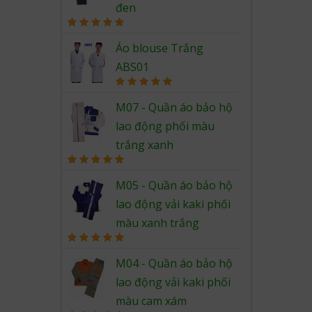
đen
Rated
5.00
out of 5
Áo blouse Trắng
ABS01
Rated
5.00
out of 5
M07 - Quần áo bảo hộ
lao động phối màu
trắng xanh
Rated
5.00
out of 5
M05 - Quần áo bảo hộ
lao động vải kaki phối
màu xanh trắng
Rated
5.00
out of 5
M04 - Quần áo bảo hộ
lao động vải kaki phối
màu cam xám