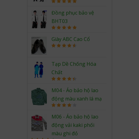
Rated
5.00
out of 5
Đồng phục bảo vệ
BHT03
Rated
5.00
out of 5
Giày ABC Cao Cổ
Rated
4.67
out of 5
Tạp Dề Chống Hóa
Chất
Rated
4.50
out of 5
M04 - Áo bảo hộ lao
động màu xanh lá mạ
Rated
4.00
out
M06 - Áo bảo hộ lao
of 5
động vải kaki phối
màu ghi đỏ