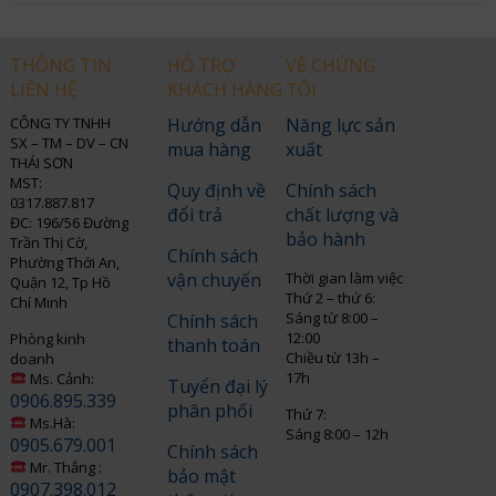
THÔNG TIN
HỖ TRỢ
VỀ CHÚNG
LIÊN HỆ
KHÁCH HÀNG
TÔI
CÔNG TY TNHH
Hướng dẫn
Năng lực sản
SX – TM – DV – CN
mua hàng
xuất
THÁI SƠN
MST:
Quy định về
Chính sách
0317.887.817
đổi trả
chất lượng và
ĐC: 196/56 Đường
bảo hành
Trần Thị Cờ,
Chính sách
Phường Thới An,
vận chuyển
Thời gian làm việc
Quận 12, Tp Hồ
Thứ 2 – thứ 6:
Chí Minh
Sáng từ 8:00 –
Chính sách
12:00
Phòng kinh
thanh toán
Chiều từ 13h –
doanh
17h
Ms. Cảnh:
Tuyển đại lý
0906.895.339
phân phối
Thứ 7:
Ms.Hà:
Sáng 8:00 – 12h
0905.679.001
Chính sách
Mr. Thắng :
bảo mật
0907.398.012