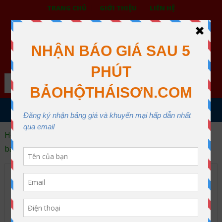
TRANG CHỦ
GIỚI THIỆU
LIÊN HỆ
BẢO HỘ LAO ĐỘNG THÁI SƠN
XƯỞNG MAY THÁI SƠN QUẬN 12
Search
MENU
Home
Trang phục bảo hộ lao động
Tạp dề (yếm)
bảo hộ
Yếm da hàn chống cháy