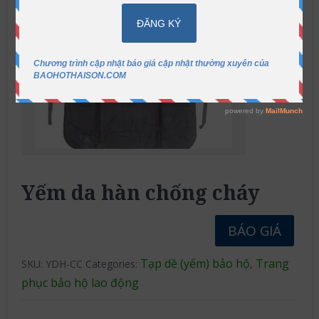
Yếm da hàn chống cháy
BÁO GIÁ
Tạp dề (yếm) bảo hộ
Trang
SKU:
YDH-CC
Categories:
,
phục bảo hộ lao động