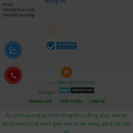
thông tin
Email:
Yenngo.thaison@gmail.com
baohothaison@gmail.com
CHỨNG
NHẬN
Bảo hộ Thái Sơn
Copyright
Google+
TRANG CHỦ
GIỚI THIỆU
LIÊN HỆ
Áo phản quang
áo thun đồng phục
đồng phục bảo vệ
,
,
,
dong phuc cong nhan
giay bao ho lao dong
găng tay bảo
,
,
hộ